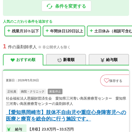
条件を変更する
人気のこだわり条件を追加する
残業月10ｈ以下
年間休日120日以上
土日休み（相談可含
1
件の薬剤師求人
※ 非公開求人を除く
おすすめ順
新着順
給与順
更新日：2026年5月26日
保存する
正社員
病院・クリニック
募集停止
社会福祉法人恩賜財団済生会 愛知県三河青い鳥医療療育センター 愛知県
三河青い鳥医療療育センターの薬剤師求人
【愛知県岡崎市】肢体不自由児や重症心身障害児への
医療と療育を総合的に行う施設です。
給与
【月収】23.9万円～33.5万円