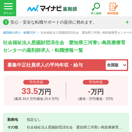
!
安心・安全な転職サポートの提供に努めます。
薬剤師の求人・転職TOP
社会福祉法人恩賜財団済生会 愛知県三河青い鳥医療療育センターの
社会福祉法人恩賜財団済生会 愛知県三河青い鳥医療療育
センターの薬剤師求人・転職情報一覧
募集中正社員求人の平均年収・給与
平均月収
平均年収
33.5
-
万円
万円
(最高
33.5
万円/最低
23.9
万円)
(最高
-
万円/最低
-
万円)
勤務地
指定なし
その他
社会福祉法人恩賜財団済生会 愛知県三河青い鳥医療療育センター