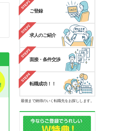
STEP1
ご登録
STEP2
求人のご紹介
STEP3
面接・条件交渉
STEP4
転職成功！！
最後まで納得のいく転職先をお探しします。