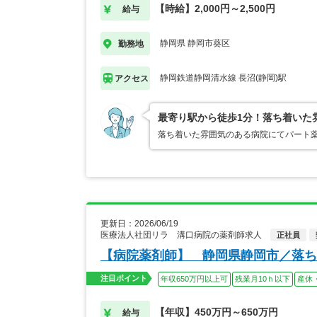
【時給】2,000円～2,500円
給与
静岡県 静岡市葵区
勤務地
静岡鉄道静岡清水線 長沼(静岡)駅
アクセス
最寄り駅から徒歩1分！落ち着いた
落ち着いた雰囲気のある病院にてパート薬
更新日：2026/06/19
医療法人社団リラ 溝口病院の薬剤師求人
正社員
【病院薬剤師】 静岡県静岡市／落ち
注目ポイント
年収650万円以上可
残業月10ｈ以下
産休
【年収】450万円～650万円
給与