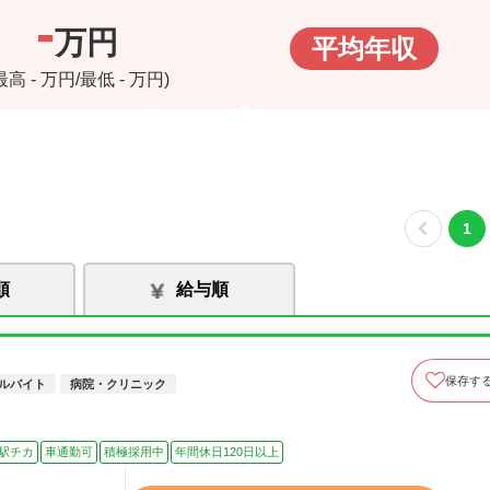
-
万円
平均年収
(最高
-
万円/最低
-
万円)
1
順
給与順
保存す
ルバイト
病院・クリニック
駅チカ
車通勤可
積極採用中
年間休日120日以上