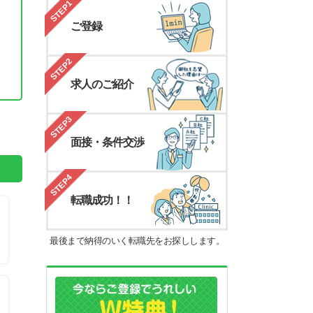
STEP1
ご登録
STEP2
求人のご紹介
。
STEP3
面接・条件交渉
STEP4
転職成功！！
最後まで納得のいく転職先をお探しします。