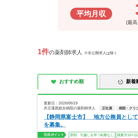
平均月収
(最
1件
の薬剤師求人
※非公開求人は除く
おすすめ順
新着
更新日：2026/06/19
共立蒲原総合病院の薬剤師求人
正社員
病院・クリ
【静岡県富士市】 地方公務員として
を募集。
注目ポイント
原則、引越しを伴う転勤なし
残業月10ｈ