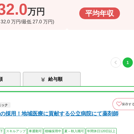
32.0
万円
平均年収
高
32.0
万円/最低
27.0
万円)
1
順
給与順
保存す
ニック
の採用！地域医療に貢献する公立病院にて薬剤師
以下
スキルアップ
車通勤可
積極採用中
夏～秋入職可
年間休日120日以上