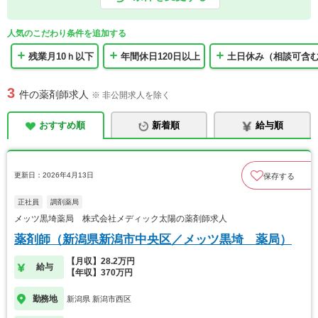
人気のこだわり条件を追加する
残業月10ｈ以下
年間休日120日以上
土日休み（相談可含
3
件の薬剤師求人
※ 非公開求人を除く
おすすめ順
新着順
給与順
更新日：2026年4月13日
保存する
正社員
調剤薬局
メッツ黒埼薬局 株式会社メディック太陽の薬剤師求人
薬剤師（新潟県新潟市中央区／メッツ黒埼 薬局）
【月収】28.2万円
給与
【年収】370万円
勤務地
新潟県 新潟市西区