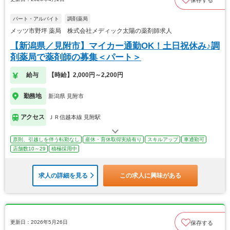
パート・アルバイト
調剤薬局
メッツ市野坪 薬局 株式会社メディック太陽の薬剤師求人
【新潟県／見附市】マイカー通勤OK！土日祝休み♪調
剤薬局で薬剤師の募集＜パート＞
給与
【時給】2,000円～2,200円
勤務地
新潟県 見附市
アクセス
ＪＲ信越本線 見附駅
原則、引越しを伴う転勤なし
産休・育休取得実績有り
スキルアップ
車通勤可
店舗数10～29
積極採用中
求人の詳細を見る
この求人に興味がある
更新日：2026年5月26日
保存する