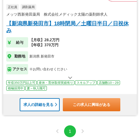
正社員
調剤薬局
メッツ西新発田薬局 株式会社メディック太陽の薬剤師求人
【新潟県新発田市】18時閉局／土曜日半日／日祝休
み
【月収】28.2万円
給与
【年収】370万円
勤務地
新潟県 新発田市
アクセス
※お問い合わせください
年収350万円以上可
産休・育休取得実績有り
スキルアップ
店舗数10～29
積極採用中
夏～秋入職可
求人の詳細を見る
この求人に興味がある
1