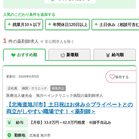
人気のこだわり条件を追加する
残業月10ｈ以下
年間休日120日以上
土日休み（相談可含
1
件の薬剤師求人
※ 非公開求人を除く
おすすめ順
新着順
給与順
更新日：2026年6月5日
保存する
正社員
病院・クリニック
募集停止
医療法人健光会 旭川ペインクリニック病院の薬剤師求人
【北海道旭川市】土日祝はお休み☆プライベートとの
両立がしやすい職場です！＜薬剤師＞
給与
【月収】33.0万円～42.0万円程度 ※諸手当込み
勤務地
北海道 旭川市