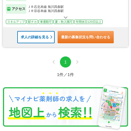
ＪＲ石北本線 旭川四条駅
アクセス
ＪＲ宗谷本線 旭川四条駅
スキルアップ
駅チカ
車通勤可
夏～秋入職可
年間休日120日以上
求人の詳細を見る
最新の募集状況を問い合わせる
1
1件／1件