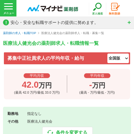
!
安心・安全な転職サポートの提供に努めます。
薬剤師の求人・転職TOP
医療法人健光会の薬剤師求人・転職・募集一覧
医療法人健光会の薬剤師求人・転職情報一覧
募集中正社員求人の平均年収・給与
平均月収
平均年収
42.0
-
万円
万円
(最高
42.0
万円/最低
33.0
万円)
(最高
-
万円/最低
-
万円)
勤務地
指定なし
その他
医療法人健光会
条件を変更する