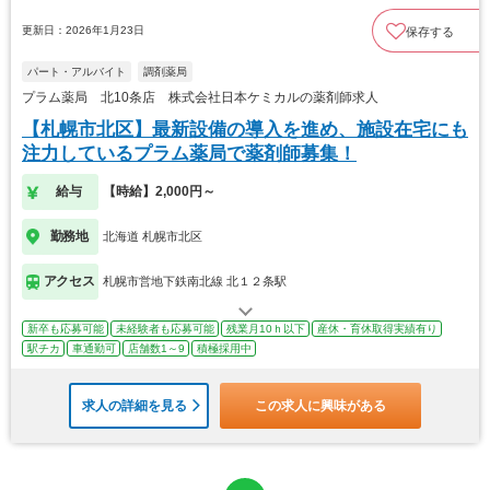
更新日：2026年1月23日
保存する
パート・アルバイト
調剤薬局
プラム薬局 北10条店 株式会社日本ケミカルの薬剤師求人
【札幌市北区】最新設備の導入を進め、施設在宅にも
注力しているプラム薬局で薬剤師募集！
給与
【時給】2,000円～
勤務地
北海道 札幌市北区
アクセス
札幌市営地下鉄南北線 北１２条駅
新卒も応募可能
未経験者も応募可能
残業月10ｈ以下
産休・育休取得実績有り
駅チカ
車通勤可
店舗数1～9
積極採用中
求人の詳細を見る
この求人に興味がある