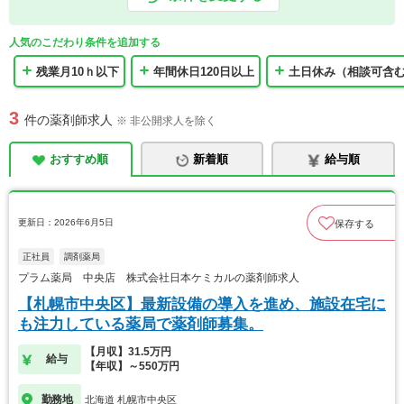
人気のこだわり条件を追加する
残業月10ｈ以下
年間休日120日以上
土日休み（相談可含
3
件の薬剤師求人
※ 非公開求人を除く
おすすめ順
新着順
給与順
更新日：2026年6月5日
保存する
正社員
調剤薬局
プラム薬局 中央店 株式会社日本ケミカルの薬剤師求人
【札幌市中央区】最新設備の導入を進め、施設在宅に
も注力している薬局で薬剤師募集。
【月収】31.5万円
給与
【年収】～550万円
勤務地
北海道 札幌市中央区