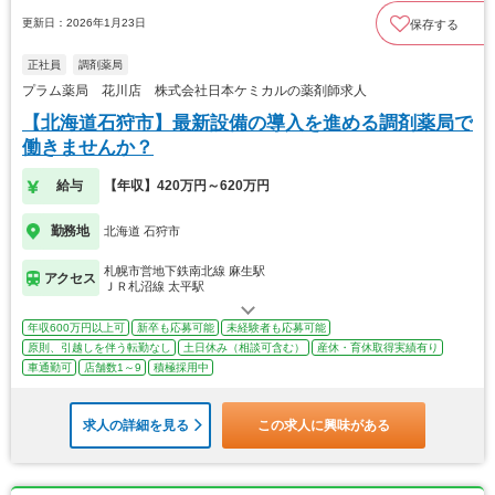
更新日：2026年1月23日
保存する
正社員
調剤薬局
プラム薬局 花川店 株式会社日本ケミカルの薬剤師求人
【北海道石狩市】最新設備の導入を進める調剤薬局で
働きませんか？
給与
【年収】420万円～620万円
勤務地
北海道 石狩市
札幌市営地下鉄南北線 麻生駅
アクセス
ＪＲ札沼線 太平駅
年収600万円以上可
新卒も応募可能
未経験者も応募可能
原則、引越しを伴う転勤なし
土日休み（相談可含む）
産休・育休取得実績有り
車通勤可
店舗数1～9
積極採用中
求人の詳細を見る
この求人に興味がある