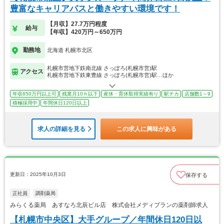
豊富なキャリアパスと働きやすい環境です！
【月収】27.7万円程度
給与
【年収】420万円～650万円
勤務地
北海道 札幌市北区
札幌市営地下鉄南北線 さっぽろ(札幌市営)駅
アクセス
札幌市営地下鉄東豊線 さっぽろ(札幌市営)駅…ほか
年収650万円以上可
残業月10ｈ以下
産休・育休取得実績有り
駅チカ
店舗数1～9
積極採用中
年間休日120日以上
求人の詳細を見る
この求人に興味がある
更新日：2025年10月3日
保存する
正社員
調剤薬局
みらくる薬局 あすなろ北辰ビル店 株式会社メディプランの薬剤師求人
【札幌市中央区】大手グループ／年間休日120日以