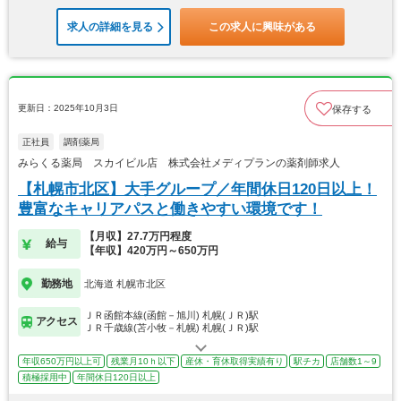
求人の詳細を見る
この求人に興味がある
更新日：2025年10月3日
保存する
正社員
調剤薬局
みらくる薬局 スカイビル店 株式会社メディプランの薬剤師求人
【札幌市北区】大手グループ／年間休日120日以上！
豊富なキャリアパスと働きやすい環境です！
【月収】27.7万円程度
給与
【年収】420万円～650万円
勤務地
北海道 札幌市北区
ＪＲ函館本線(函館－旭川) 札幌(ＪＲ)駅
アクセス
ＪＲ千歳線(苫小牧－札幌) 札幌(ＪＲ)駅
年収650万円以上可
残業月10ｈ以下
産休・育休取得実績有り
駅チカ
店舗数1～9
積極採用中
年間休日120日以上