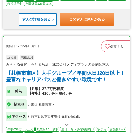
積極採用中
年間休日120日以上
求人の詳細を見る
この求人に興味がある
更新日：2025年10月3日
保存する
正社員
調剤薬局
みらくる薬局 もとまち店 株式会社メディプランの薬剤師求人
【札幌市東区】大手グループ／年間休日120日以上！
豊富なキャリアパスと働きやすい環境です！
【月収】27.7万円程度
給与
【年収】420万円～650万円
勤務地
北海道 札幌市東区
アクセス
札幌市営地下鉄東豊線 元町(札幌)駅
年収650万円以上可
残業月10ｈ以下
産休・育休取得実績有り
駅チカ
店舗数1～9