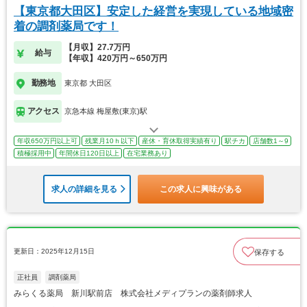
【東京都大田区】安定した経営を実現している地域密
着の調剤薬局です！
【月収】27.7万円
給与
【年収】420万円～650万円
勤務地
東京都 大田区
アクセス
京急本線 梅屋敷(東京)駅
年収650万円以上可
残業月10ｈ以下
産休・育休取得実績有り
駅チカ
店舗数1～9
積極採用中
年間休日120日以上
在宅業務あり
求人の詳細を見る
この求人に興味がある
更新日：2025年12月15日
保存する
正社員
調剤薬局
みらくる薬局 新川駅前店 株式会社メディプランの薬剤師求人