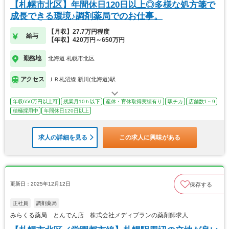
【札幌市北区】年間休日120日以上◎多様な処方箋で
成長できる環境♪調剤薬局でのお仕事。
【月収】27.7万円程度
給与
【年収】420万円～650万円
勤務地
北海道 札幌市北区
アクセス
ＪＲ札沼線 新川(北海道)駅
年収650万円以上可
残業月10ｈ以下
産休・育休取得実績有り
駅チカ
店舗数1～9
積極採用中
年間休日120日以上
求人の詳細を見る
この求人に興味がある
更新日：2025年12月12日
保存する
正社員
調剤薬局
みらくる薬局 とんでん店 株式会社メディプランの薬剤師求人