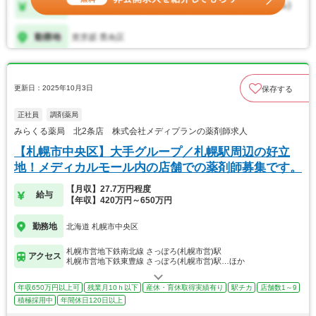
更新日：2025年10月3日
保存する
正社員
調剤薬局
みらくる薬局 北2条店 株式会社メディプランの薬剤師求人
【札幌市中央区】大手グループ／札幌駅周辺の好立
地！メディカルモール内の店舗での薬剤師募集です。
【月収】27.7万円程度
給与
【年収】420万円～650万円
勤務地
北海道 札幌市中央区
札幌市営地下鉄南北線 さっぽろ(札幌市営)駅
アクセス
札幌市営地下鉄東豊線 さっぽろ(札幌市営)駅…ほか
年収650万円以上可
残業月10ｈ以下
産休・育休取得実績有り
駅チカ
店舗数1～9
積極採用中
年間休日120日以上