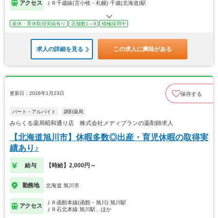
アクセス
ＪＲ千歳線(苫小牧－札幌) 千歳(北海道)駅
産休・育休取得実績有り
店舗数1～9
積極採用中
求人の詳細を見る
この求人に興味がある
更新日：2026年1月23日
保存する
パート・アルバイト
調剤薬局
みらくる薬局昭和通り店 株式会社メディプランの薬剤師求人
【北海道旭川市】休暇多数◎出産・育児休暇の取得実
績あり♪
給与
【時給】2,000円～
勤務地
北海道 旭川市
ＪＲ函館本線(函館－旭川) 旭川駅
アクセス
ＪＲ石北本線 旭川駅…ほか