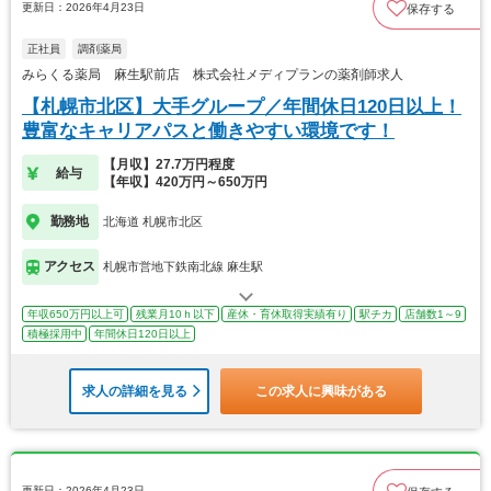
更新日：2026年4月23日
保存する
正社員
調剤薬局
みらくる薬局 麻生駅前店 株式会社メディプランの薬剤師求人
【札幌市北区】大手グループ／年間休日120日以上！
豊富なキャリアパスと働きやすい環境です！
【月収】27.7万円程度
給与
【年収】420万円～650万円
勤務地
北海道 札幌市北区
アクセス
札幌市営地下鉄南北線 麻生駅
年収650万円以上可
残業月10ｈ以下
産休・育休取得実績有り
駅チカ
店舗数1～9
積極採用中
年間休日120日以上
求人の詳細を見る
この求人に興味がある
更新日：2026年4月23日