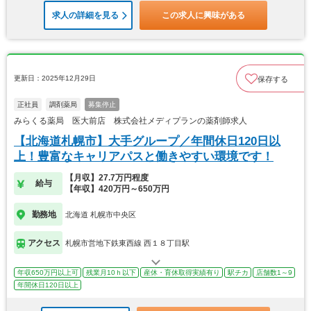
求人の詳細を見る
この求人に興味がある
更新日：2025年12月29日
保存する
正社員
調剤薬局
募集停止
みらくる薬局 医大前店 株式会社メディプランの薬剤師求人
【北海道札幌市】大手グループ／年間休日120日以
上！豊富なキャリアパスと働きやすい環境です！
【月収】27.7万円程度
給与
【年収】420万円～650万円
勤務地
北海道 札幌市中央区
アクセス
札幌市営地下鉄東西線 西１８丁目駅
年収650万円以上可
残業月10ｈ以下
産休・育休取得実績有り
駅チカ
店舗数1～9
年間休日120日以上