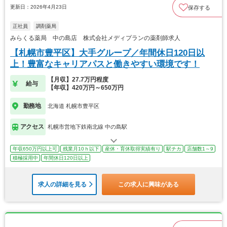
更新日：2026年4月23日
保存する
正社員
調剤薬局
みらくる薬局 中の島店 株式会社メディプランの薬剤師求人
【札幌市豊平区】大手グループ／年間休日120日以
上！豊富なキャリアパスと働きやすい環境です！
【月収】27.7万円程度
給与
【年収】420万円～650万円
勤務地
北海道 札幌市豊平区
アクセス
札幌市営地下鉄南北線 中の島駅
年収650万円以上可
残業月10ｈ以下
産休・育休取得実績有り
駅チカ
店舗数1～9
積極採用中
年間休日120日以上
求人の詳細を見る
この求人に興味がある