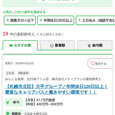
人気のこだわり条件を追加する
残業月10ｈ以下
年間休日120日以上
土日休み（相談可含
19
件の薬剤師求人
※ 非公開求人を除く
おすすめ順
新着順
給与順
更新日：2026年4月23日
保存する
正社員
調剤薬局
みらくる薬局 北25条アトム店 株式会社メディプランの薬剤師求人
【札幌市北区】大手グループ／年間休日120日以上！
豊富なキャリアパスと働きやすい環境です！！
【月収】27.7万円程度
給与
【年収】420万円～650万円
勤務地
北海道 札幌市北区