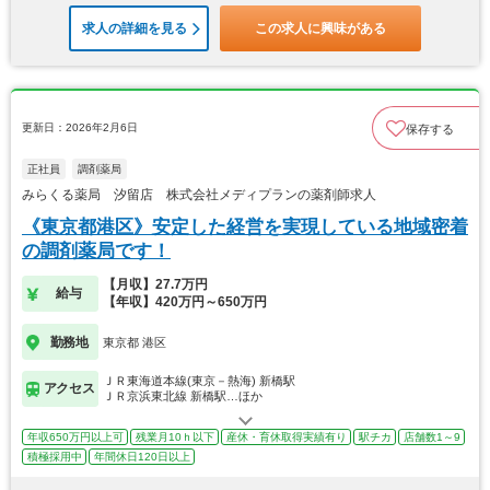
求人の詳細を見る
この求人に興味がある
更新日：2026年2月6日
保存する
正社員
調剤薬局
みらくる薬局 汐留店 株式会社メディプランの薬剤師求人
《東京都港区》安定した経営を実現している地域密着
の調剤薬局です！
【月収】27.7万円
給与
【年収】420万円～650万円
勤務地
東京都 港区
ＪＲ東海道本線(東京－熱海) 新橋駅
アクセス
ＪＲ京浜東北線 新橋駅…ほか
年収650万円以上可
残業月10ｈ以下
産休・育休取得実績有り
駅チカ
店舗数1～9
積極採用中
年間休日120日以上