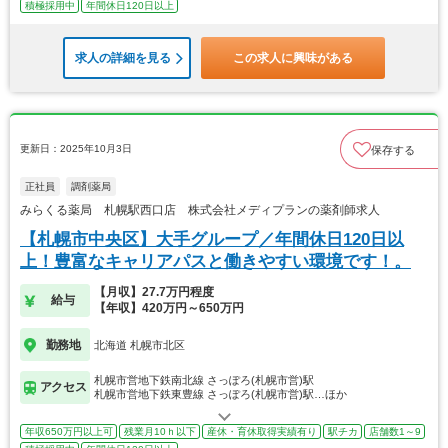
積極採用中
年間休日120日以上
求人の詳細を見る
この求人に興味がある
更新日：2025年10月3日
保存する
正社員
調剤薬局
みらくる薬局 札幌駅西口店 株式会社メディプランの薬剤師求人
【札幌市中央区】大手グループ／年間休日120日以
上！豊富なキャリアパスと働きやすい環境です！。
【月収】27.7万円程度
給与
【年収】420万円～650万円
勤務地
北海道 札幌市北区
札幌市営地下鉄南北線 さっぽろ(札幌市営)駅
アクセス
札幌市営地下鉄東豊線 さっぽろ(札幌市営)駅…ほか
年収650万円以上可
残業月10ｈ以下
産休・育休取得実績有り
駅チカ
店舗数1～9