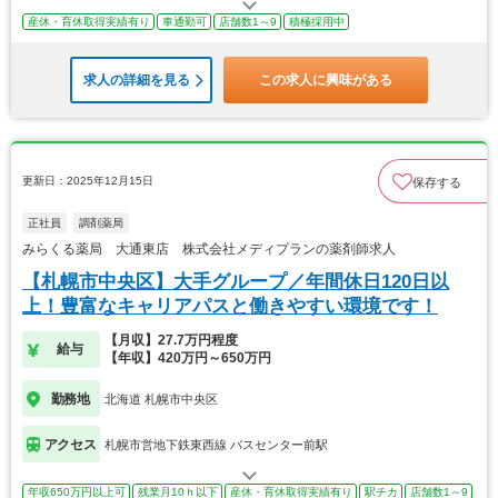
産休・育休取得実績有り
車通勤可
店舗数1～9
積極採用中
求人の詳細を見る
この求人に興味がある
更新日：2025年12月15日
保存する
正社員
調剤薬局
みらくる薬局 大通東店 株式会社メディプランの薬剤師求人
【札幌市中央区】大手グループ／年間休日120日以
上！豊富なキャリアパスと働きやすい環境です！
【月収】27.7万円程度
給与
【年収】420万円～650万円
勤務地
北海道 札幌市中央区
アクセス
札幌市営地下鉄東西線 バスセンター前駅
年収650万円以上可
残業月10ｈ以下
産休・育休取得実績有り
駅チカ
店舗数1～9