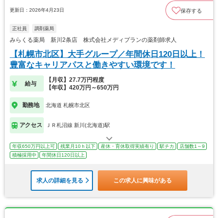
更新日：2026年4月23日
保存する
正社員
調剤薬局
みらくる薬局 新川2条店 株式会社メディプランの薬剤師求人
【札幌市北区】大手グループ／年間休日120日以上！
豊富なキャリアパスと働きやすい環境です！
【月収】27.7万円程度
給与
【年収】420万円～650万円
勤務地
北海道 札幌市北区
アクセス
ＪＲ札沼線 新川(北海道)駅
年収650万円以上可
残業月10ｈ以下
産休・育休取得実績有り
駅チカ
店舗数1～9
積極採用中
年間休日120日以上
求人の詳細を見る
この求人に興味がある