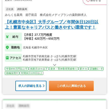
保存する
正社員
調剤薬局
みらくる薬局 道庁前店 株式会社メディプランの薬剤師求人
【札幌市中央区】大手グループ／年間休日120日以
上！豊富なキャリアパスと働きやすい環境です！
【月収】27.7万円程度
給与
【年収】420万円～650万円
勤務地
北海道 札幌市中央区
札幌市営地下鉄南北線 さっぽろ(札幌市営)駅
アクセス
札幌市営地下鉄東豊線 さっぽろ(札幌市営)駅
年収650万円以上可
残業月10ｈ以下
産休・育休取得実績有り
駅チカ
店舗数1～9
積極採用中
年間休日120日以上
求人の詳細を見る
この求人に興味がある