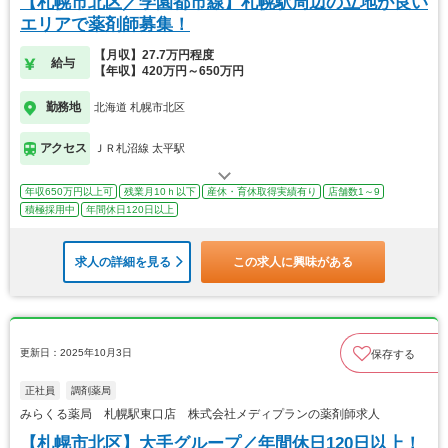
【札幌市北区／学園都市線】札幌駅周辺の立地が良い
エリアで薬剤師募集！
【月収】27.7万円程度
給与
【年収】420万円～650万円
勤務地
北海道 札幌市北区
アクセス
ＪＲ札沼線 太平駅
年収650万円以上可
残業月10ｈ以下
産休・育休取得実績有り
店舗数1～9
積極採用中
年間休日120日以上
求人の詳細を見る
この求人に興味がある
更新日：2025年10月3日
保存する
正社員
調剤薬局
みらくる薬局 札幌駅東口店 株式会社メディプランの薬剤師求人
【札幌市北区】大手グループ／年間休日120日以上！