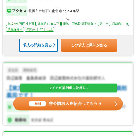
アクセス
札幌市営地下鉄南北線 北２４条駅
年収650万円以上可
残業月10ｈ以下
産休・育休取得実績有り
駅チカ
店舗数1～9
積極採用中
年間休日120日以上
求人の詳細を見る
この求人に興味がある