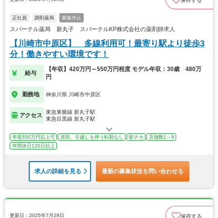
正社員
調剤薬局
募集停止
スパーテル薬局 新丸子 スパーテルKP株式会社の薬剤師求人
【川崎市中原区】 多線利用可！最寄り駅より徒歩3
分！働きやすい環境です！
【年収】420万円～550万円程度 モデル年収：30歳 480万
給与
円
勤務地
神奈川県 川崎市中原区
東急東横線 新丸子駅
アクセス
東急目黒線 新丸子駅
年収550万円以上可
原則、引越しを伴う転勤なし
駅チカ
店舗数1～9
年間休日120日以上
求人の詳細を見る
最新の募集状況を問い合わせる
更新日：2025年7月29日
保存する