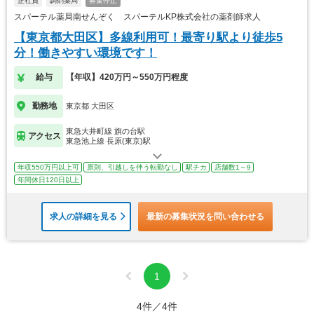
正社員
調剤薬局
募集停止
スパーテル薬局南せんぞく スパーテルKP株式会社の薬剤師求人
【東京都大田区】多線利用可！最寄り駅より徒歩5
分！働きやすい環境です！
給与
【年収】420万円～550万円程度
勤務地
東京都 大田区
東急大井町線 旗の台駅
アクセス
東急池上線 長原(東京)駅
年収550万円以上可
原則、引越しを伴う転勤なし
駅チカ
店舗数1～9
年間休日120日以上
求人の詳細を見る
最新の募集状況を問い合わせる
1
4件／4件