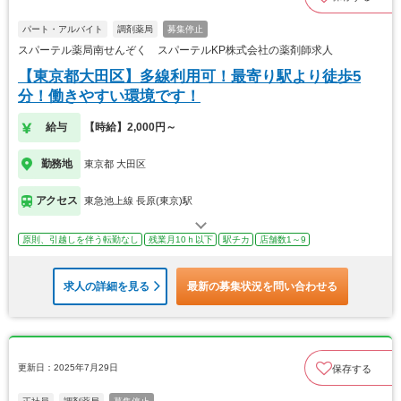
パート・アルバイト
調剤薬局
募集停止
スパーテル薬局南せんぞく スパーテルKP株式会社の薬剤師求人
【東京都大田区】多線利用可！最寄り駅より徒歩5
分！働きやすい環境です！
給与
【時給】2,000円～
勤務地
東京都 大田区
アクセス
東急池上線 長原(東京)駅
原則、引越しを伴う転勤なし
残業月10ｈ以下
駅チカ
店舗数1～9
求人の詳細を見る
最新の募集状況を問い合わせる
更新日：2025年7月29日
保存する