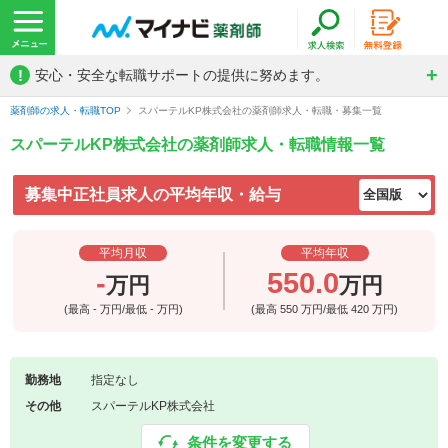
!
安心・安全な転職サポートの提供に努めます。
薬剤師の求人・転職TOP
スパーテルKP株式会社の薬剤師求人・転職・募集一覧
スパーテルKP株式会社の薬剤師求人・転職情報一覧
募集中正社員求人の平均年収・給与
平均月収
平均年収
-
550.0
万円
万円
(最高
-
万円/最低
-
万円)
(最高
550
万円/最低
420
万円)
勤務地
指定なし
その他
スパーテルKP株式会社
条件を変更する