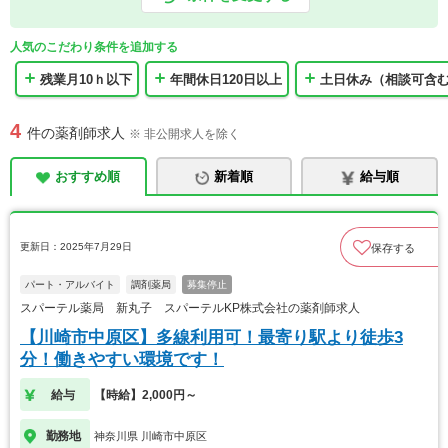
人気のこだわり条件を追加する
残業月10ｈ以下
年間休日120日以上
土日休み（相談可含
4
件の薬剤師求人
※ 非公開求人を除く
おすすめ順
新着順
給与順
更新日：2025年7月29日
保存する
パート・アルバイト
調剤薬局
募集停止
スパーテル薬局 新丸子 スパーテルKP株式会社の薬剤師求人
【川崎市中原区】多線利用可！最寄り駅より徒歩3
分！働きやすい環境です！
給与
【時給】2,000円～
勤務地
神奈川県 川崎市中原区