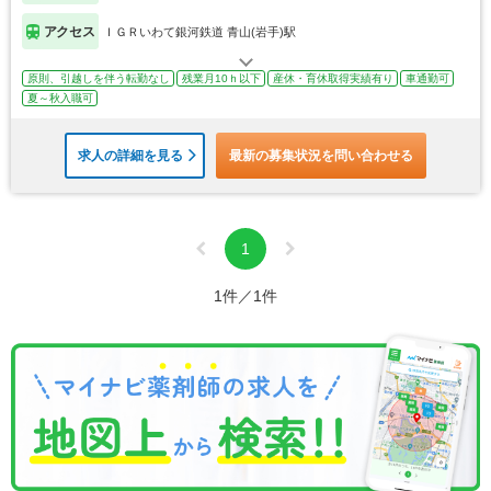
アクセス
ＩＧＲいわて銀河鉄道 青山(岩手)駅
原則、引越しを伴う転勤なし
残業月10ｈ以下
産休・育休取得実績有り
車通勤可
夏～秋入職可
求人の詳細を見る
最新の募集状況を問い合わせる
1
1件／1件