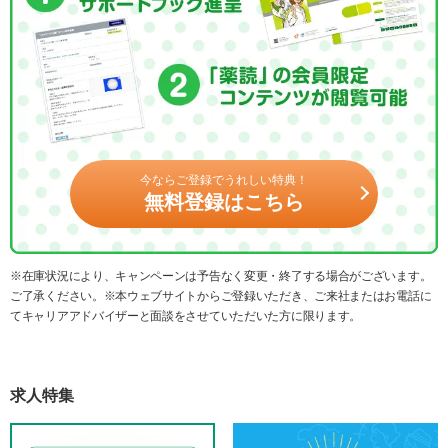
今ならご登録でうれしい特典！
無料登録はこちら
※在庫状況により、キャンペーンは予告なく変更・終了する場合がございます。
ご了承ください。※本ウェブサイトからご登録いただき、ご来社またはお電話に
てキャリアアドバイザーと面談をさせていただいた方に限ります。
求人特集