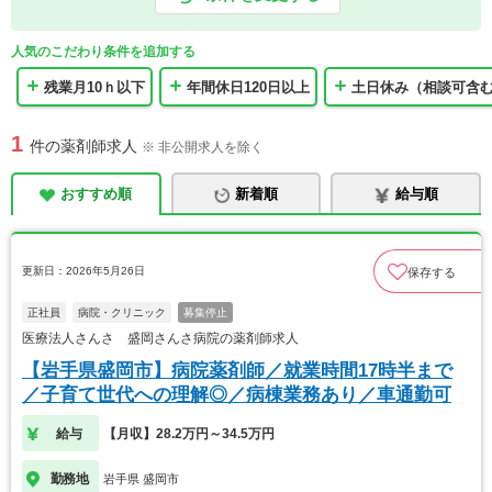
人気のこだわり条件を追加する
残業月10ｈ以下
年間休日120日以上
土日休み（相談可含
1
件の薬剤師求人
※ 非公開求人を除く
おすすめ順
新着順
給与順
更新日：2026年5月26日
保存する
正社員
病院・クリニック
募集停止
医療法人さんさ 盛岡さんさ病院の薬剤師求人
【岩手県盛岡市】病院薬剤師／就業時間17時半まで
／子育て世代への理解◎／病棟業務あり／車通勤可
給与
【月収】28.2万円～34.5万円
勤務地
岩手県 盛岡市