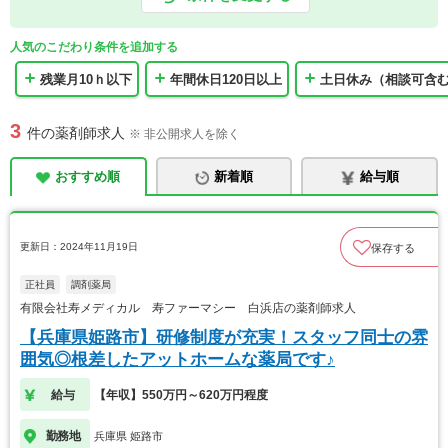
人気のこだわり条件を追加する
残業月10ｈ以下
年間休日120日以上
土日休み（相談可含
3
件の薬剤師求人
※ 非公開求人を除く
おすすめ順
新着順
給与順
更新日：2024年11月19日
保存する
正社員
調剤薬局
有限会社寿メディカル 寿ファーマシー 白浜店の薬剤師求人
【兵庫県姫路市】研修制度が充実！スタッフ同士の雰
囲気◎根差したアットホームな薬局です♪
給与
【年収】550万円～620万円程度
勤務地
兵庫県 姫路市