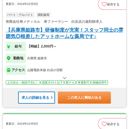
更新日：2024年10月9日
保存する
パート・アルバイト
調剤薬局
有限会社寿メディカル 寿ファーマシー 白浜店の薬剤師求人
【兵庫県姫路市】研修制度が充実！スタッフ同士の雰
囲気◎根差したアットホームな薬局です♪
給与
【時給】2,000円～
勤務地
兵庫県 姫路市
アクセス
山陽電鉄本線 白浜の宮駅
土日休み（相談可含む）
残業月10ｈ以下
駅チカ
車通勤可
積極採用中
求人の詳細を見る
この求人に興味がある
更新日：2024年10月9日
保存する