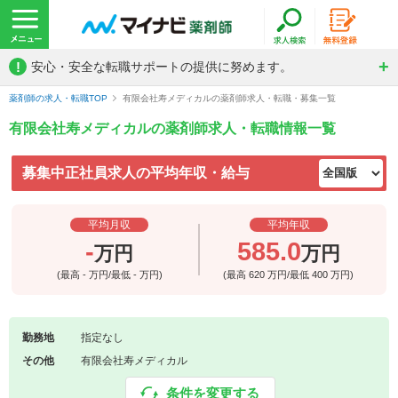
!
安心・安全な転職サポートの提供に努めます。
薬剤師の求人・転職TOP
有限会社寿メディカルの薬剤師求人・転職・募集一覧
有限会社寿メディカルの薬剤師求人・転職情報一覧
募集中正社員求人の平均年収・給与
平均月収
平均年収
-
585.0
万円
万円
(最高
-
万円/最低
-
万円)
(最高
620
万円/最低
400
万円)
勤務地
指定なし
その他
有限会社寿メディカル
条件を変更する