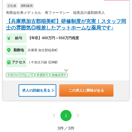
正社員
調剤薬局
有限会社寿メディカル 寿ファーマシー 稲美店の薬剤師求人
【兵庫県加古郡稲美町】研修制度が充実！スタッフ同
士の雰囲気◎根差したアットホームな薬局です♪
給与
【年収】400万円～550万円程度
勤務地
兵庫県 加古郡稲美町
アクセス
ＪＲ加古川線 厄神駅
年収550万円以上可
車通勤可
積極採用中
求人の詳細を見る
この求人に興味がある
1
3件／3件