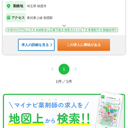
勤務地
埼玉県 朝霞市
アクセス
東武東上線 朝霞駅
年収550万円以上可
未経験者も応募可能
残業月10ｈ以下
車通勤可
積極採用中
求人の詳細を見る
この求人に興味がある
1
1件／1件