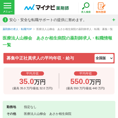
!
安心・安全な転職サポートの提供に努めます。
薬剤師の求人・転職TOP
医療法人山柳会 あさか相生病院の薬剤師求人・転職・募集一覧
医療法人山柳会 あさか相生病院の薬剤師求人・転職情報
一覧
募集中正社員求人の平均年収・給与
平均月収
平均年収
35.0
550.0
万円
万円
(最高
35.0
万円/最低
32.0
万円)
(最高
550
万円/最低
440
万円)
勤務地
指定なし
その他
医療法人山柳会 あさか相生病院