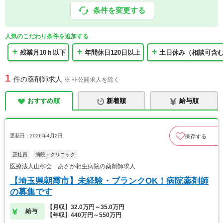
条件を変更する
人気のこだわり条件を追加する
残業月10ｈ以下
年間休日120日以上
土日休み（相談可含
1
件の薬剤師求人
※ 非公開求人を除く
おすすめ順
新着順
給与順
更新日：2026年4月2日
保存する
正社員
病院・クリニック
医療法人山柳会 あさか相生病院の薬剤師求人
【埼玉県朝霞市】未経験・ブランクOK！病院薬剤師
の募集です
【月収】32.0万円～35.0万円
給与
【年収】440万円～550万円