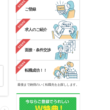
STEP1
ご登録
STEP2
求人のご紹介
STEP3
面接・条件交渉
STEP4
転職成功！！
最後まで納得のいく転職先をお探しします。