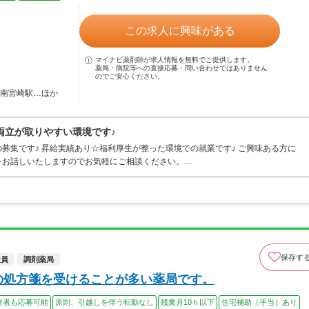
この求人に興味がある
マイナビ薬剤師が求人情報を無料でご提供します。
薬局・病院等への直接応募・問い合わせではありません
のでご安心ください。
 南宮崎駅…ほか
両立が取りやすい環境です♪
募集です♪ 昇給実績あり☆福利厚生が整った環境での就業です♪ ご興味ある方に
をお話しいたしますのでお気軽にご相談ください。…
保存す
社員
調剤薬局
の処方箋を受けることが多い薬局です。
験者も応募可能
原則、引越しを伴う転勤なし
残業月10ｈ以下
住宅補助（手当）あり