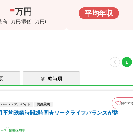
-
万円
平均年収
(最高
-
万円/最低
-
万円)
1
順
給与順
保存す
パート・アルバイト
調剤薬局
月平均残業時間2時間★ワークライフバランスが整
1～9
積極採用中