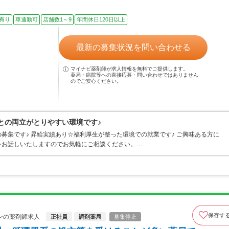
有り
車通勤可
店舗数1～9
年間休日120日以上
最新の募集状況を問い合わせる
マイナビ薬剤師が求人情報を無料でご提供します。
薬局・病院等への直接応募・問い合わせではありません
のでご安心ください。
との両立がとりやすい環境です♪
募集です♪ 昇給実績あり☆福利厚生が整った環境での就業です♪ ご興味ある方に
をお話しいたしますのでお気軽にご相談ください。…
保存す
ンの薬剤師求人
正社員
調剤薬局
募集停止