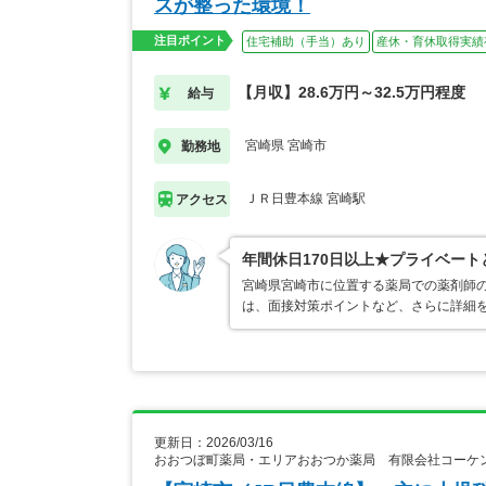
スが整った環境！
注目ポイント
住宅補助（手当）あり
産休・育休取得実績
【月収】28.6万円～32.5万円程度
給与
宮崎県 宮崎市
勤務地
ＪＲ日豊本線 宮崎駅
アクセス
年間休日170日以上★プライベート
宮崎県宮崎市に位置する薬局での薬剤師の
は、面接対策ポイントなど、さらに詳細
更新日：2026/03/16
おおつぼ町薬局・エリアおおつか薬局 有限会社コーケ