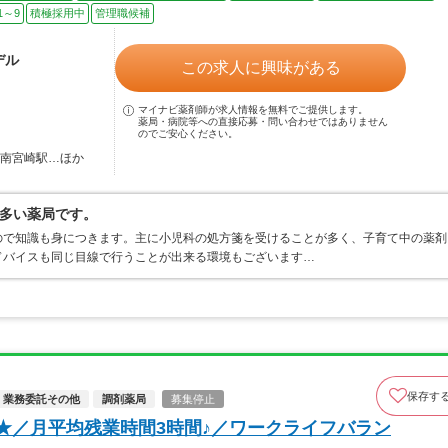
1～9
積極採用中
管理職候補
デル
この求人に興味がある
マイナビ薬剤師が求人情報を無料でご提供します。
薬局・病院等への直接応募・問い合わせではありません
のでご安心ください。
 南宮崎駅…ほか
多い薬局です。
ので知識も身につきます。主に小児科の処方箋を受けることが多く、子育て中の薬剤
ドバイスも同じ目線で行うことが出来る環境もございます…
保存す
業務委託その他
調剤薬局
募集停止
★／月平均残業時間3時間♪／ワークライフバラン