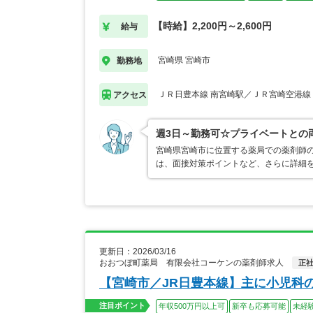
【時給】2,200円～2,600円
給与
宮崎県 宮崎市
勤務地
ＪＲ日豊本線 南宮崎駅／ＪＲ宮崎空港線
アクセス
週3日～勤務可☆プライベートとの
宮崎県宮崎市に位置する薬局での薬剤師の
は、面接対策ポイントなど、さらに詳細
更新日：2026/03/16
おおつぼ町薬局 有限会社コーケンの薬剤師求人
正
【宮崎市／JR日豊本線】主に小児科
注目ポイント
年収500万円以上可
新卒も応募可能
未経