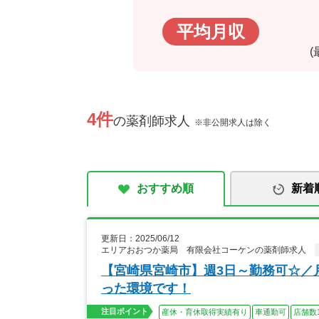
平均月収
4件
の薬剤師求人
※非公開求人は除く
おすすめ順
新着
更新日：2025/06/12
エリアおおつか薬局 有限会社コーケンの薬剤師求人
【宮崎県宮崎市】週3日～勤務可☆／
った環境です！
注目ポイント
産休・育休取得実績有り
車通勤可
店舗数