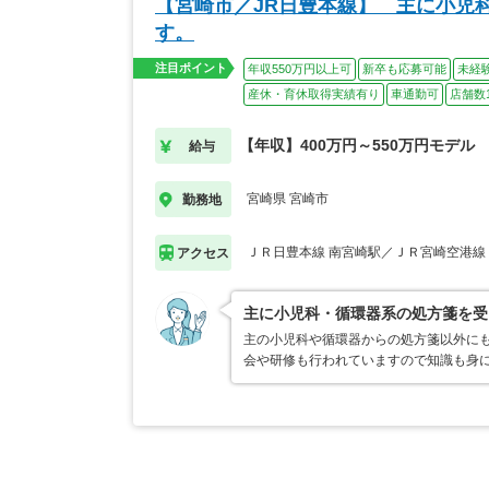
【宮崎市／JR日豊本線】 主に小児
す。
注目ポイント
年収550万円以上可
新卒も応募可能
未経
産休・育休取得実績有り
車通勤可
店舗数
【年収】400万円～550万円モデル
給与
宮崎県 宮崎市
勤務地
ＪＲ日豊本線 南宮崎駅／ＪＲ宮崎空港線
アクセス
主に小児科・循環器系の処方箋を受
主の小児科や循環器からの処方箋以外に
会や研修も行われていますので知識も身