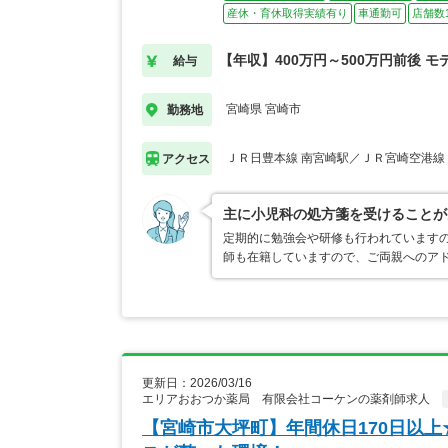
産休・育休取得実績有り
車通勤可
店舗数
【年収】400万円～500万円前後 モ
給与
宮崎県 宮崎市
勤務地
ＪＲ日豊本線 南宮崎駅／ＪＲ宮崎空港線
アクセス
主に小児科の処方箋を受けることが
定期的に勉強会や研修も行われています
師も在籍していますので、ご両親へのア
更新日：2026/03/16
エリアおおつか薬局 有限会社コーケンの薬剤師求人
【宮崎市大坪町】年間休日170日以上