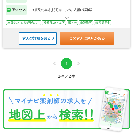
アクセス
ＪＲ鹿児島本線(門司港－八代) 八幡(福岡)駅
土日休み（相談可含む）
残業月10ｈ以下
駅チカ
車通勤可
積極採用中
求人の詳細を見る
この求人に興味がある
1
2件／2件