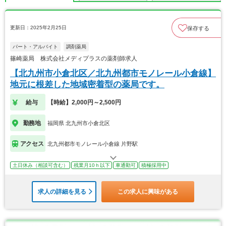
更新日：2025年2月25日
保存する
パート・アルバイト
調剤薬局
篠崎薬局 株式会社メディプラスの薬剤師求人
【北九州市小倉北区／北九州都市モノレール小倉線】
地元に根差した地域密着型の薬局です。
給与
【時給】2,000円～2,500円
勤務地
福岡県 北九州市小倉北区
アクセス
北九州都市モノレール小倉線 片野駅
土日休み（相談可含む）
残業月10ｈ以下
車通勤可
積極採用中
求人の詳細を見る
この求人に興味がある