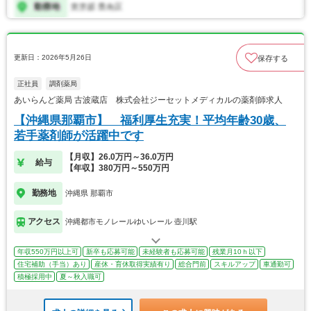
更新日：2026年5月26日
保存する
正社員
調剤薬局
あいらんど薬局 古波蔵店 株式会社ジーセットメディカルの薬剤師求人
【沖縄県那覇市】 福利厚生充実！平均年齢30歳、
若手薬剤師が活躍中です
【月収】26.0万円～36.0万円
給与
【年収】380万円～550万円
勤務地
沖縄県 那覇市
アクセス
沖縄都市モノレールゆいレール 壺川駅
年収550万円以上可
新卒も応募可能
未経験者も応募可能
残業月10ｈ以下
住宅補助（手当）あり
産休・育休取得実績有り
総合門前
スキルアップ
車通勤可
積極採用中
夏～秋入職可