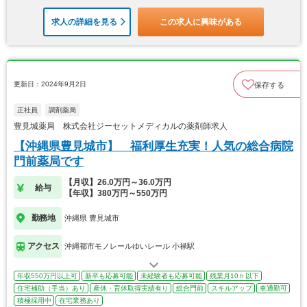
求人の詳細を見る
この求人に興味がある
更新日：2024年9月2日
保存する
正社員
調剤薬局
豊見城薬局 株式会社ジーセットメディカルの薬剤師求人
【沖縄県豊見城市】 福利厚生充実！人気の総合病院
門前薬局です
【月収】26.0万円～36.0万円
給与
【年収】380万円～550万円
勤務地
沖縄県 豊見城市
アクセス
沖縄都市モノレールゆいレール 小禄駅
年収550万円以上可
新卒も応募可能
未経験者も応募可能
残業月10ｈ以下
住宅補助（手当）あり
産休・育休取得実績有り
総合門前
スキルアップ
車通勤可
積極採用中
在宅業務あり