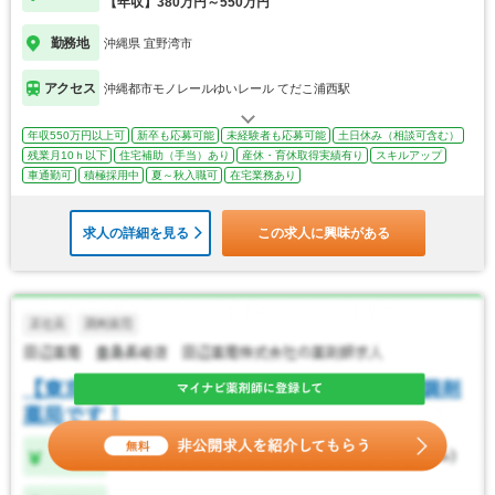
【年収】380万円～550万円
勤務地
沖縄県 宜野湾市
アクセス
沖縄都市モノレールゆいレール てだこ浦西駅
年収550万円以上可
新卒も応募可能
未経験者も応募可能
土日休み（相談可含む）
残業月10ｈ以下
住宅補助（手当）あり
産休・育休取得実績有り
スキルアップ
車通勤可
積極採用中
夏～秋入職可
在宅業務あり
求人の詳細を見る
この求人に興味がある