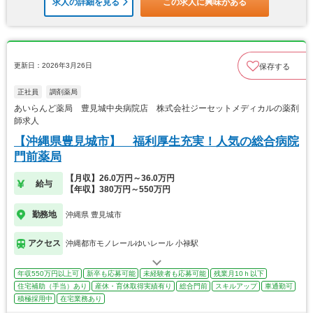
求人の詳細を見る
この求人に興味がある
更新日：2026年3月26日
保存する
正社員
調剤薬局
あいらんど薬局 豊見城中央病院店 株式会社ジーセットメディカルの薬剤
師求人
【沖縄県豊見城市】 福利厚生充実！人気の総合病院
門前薬局
【月収】26.0万円～36.0万円
給与
【年収】380万円～550万円
勤務地
沖縄県 豊見城市
アクセス
沖縄都市モノレールゆいレール 小禄駅
年収550万円以上可
新卒も応募可能
未経験者も応募可能
残業月10ｈ以下
住宅補助（手当）あり
産休・育休取得実績有り
総合門前
スキルアップ
車通勤可
積極採用中
在宅業務あり