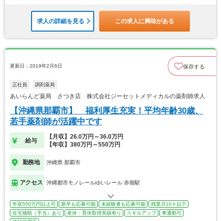
求人の詳細を見る
この求人に興味がある
更新日：2019年2月6日
保存する
正社員
調剤薬局
あいらんど薬局 さつき店 株式会社ジーセットメディカルの薬剤師求人
【沖縄県那覇市】 福利厚生充実！平均年齢30歳、
若手薬剤師が活躍中です
【月収】26.0万円～36.0万円
給与
【年収】380万円～550万円
勤務地
沖縄県 那覇市
アクセス
沖縄都市モノレールゆいレール 赤嶺駅
年収550万円以上可
新卒も応募可能
未経験者も応募可能
残業月10ｈ以下
住宅補助（手当）あり
産休・育休取得実績有り
スキルアップ
車通勤可