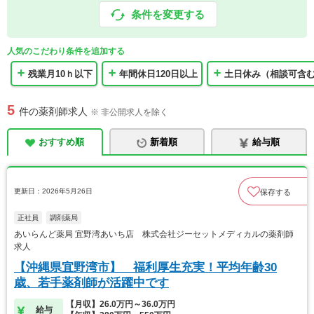
条件を変更する
人気のこだわり条件を追加する
残業月10ｈ以下
年間休日120日以上
土日休み（相談可含
5
件の薬剤師求人
※ 非公開求人を除く
おすすめ順
新着順
給与順
更新日：2026年5月26日
保存する
正社員
調剤薬局
あいらんど薬局 宜野湾あいち店 株式会社ジーセットメディカルの薬剤師
求人
【沖縄県宜野湾市】 福利厚生充実！平均年齢30
歳、若手薬剤師が活躍中です
【月収】26.0万円～36.0万円
給与