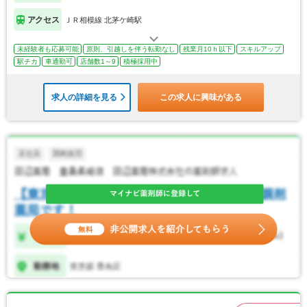
アクセス
ＪＲ相模線 北茅ケ崎駅
未経験者も応募可能
原則、引越しを伴う転勤なし
残業月10ｈ以下
スキルアップ
駅チカ
車通勤可
店舗数1～9
積極採用中
求人の詳細を見る
この求人に興味がある