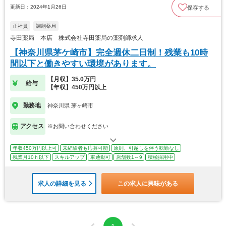
更新日：2024年1月26日
保存する
正社員
調剤薬局
寺田薬局 本店 株式会社寺田薬局の薬剤師求人
【神奈川県茅ケ崎市】完全週休二日制！残業も10時
間以下と働きやすい環境があります。
【月収】35.0万円
給与
【年収】450万円以上
勤務地
神奈川県 茅ヶ崎市
アクセス
※お問い合わせください
年収450万円以上可
未経験者も応募可能
原則、引越しを伴う転勤なし
残業月10ｈ以下
スキルアップ
車通勤可
店舗数1～9
積極採用中
求人の詳細を見る
この求人に興味がある