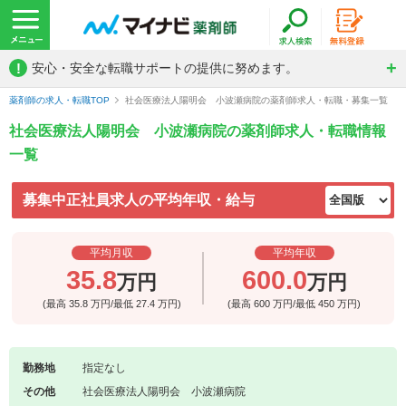
!
安心・安全な転職サポートの提供に努めます。
薬剤師の求人・転職TOP
社会医療法人陽明会 小波瀬病院の薬剤師求人・転職・募集一覧
社会医療法人陽明会 小波瀬病院の薬剤師求人・転職情報
一覧
募集中正社員求人の平均年収・給与
平均月収
平均年収
35.8
600.0
万円
万円
(最高
35.8
万円/最低
27.4
万円)
(最高
600
万円/最低
450
万円)
勤務地
指定なし
その他
社会医療法人陽明会 小波瀬病院