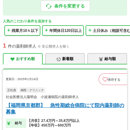
条件を変更する
人気のこだわり条件を追加する
残業月10ｈ以下
年間休日120日以上
土日休み（相談可含
1
件の薬剤師求人
※ 非公開求人を除く
おすすめ順
新着順
給与順
更新日：2025年1月14日
保存する
正社員
病院・クリニック
社会医療法人陽明会 小波瀬病院の薬剤師求人
【福岡県京都郡】 急性期総合病院にて院内薬剤師の
募集
【月収】27.4万円～35.8万円以上
給与
【年収】450万円～600万円