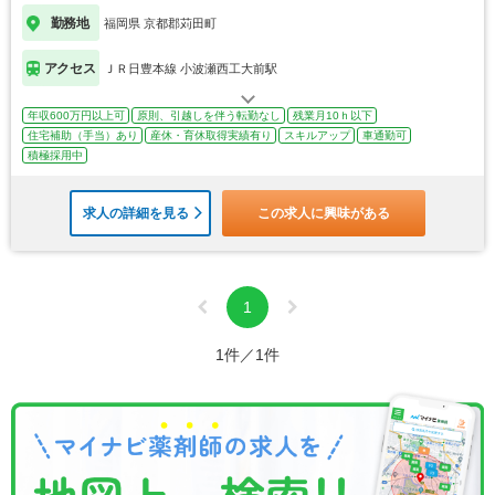
勤務地
福岡県 京都郡苅田町
アクセス
ＪＲ日豊本線 小波瀬西工大前駅
年収600万円以上可
原則、引越しを伴う転勤なし
残業月10ｈ以下
住宅補助（手当）あり
産休・育休取得実績有り
スキルアップ
車通勤可
積極採用中
求人の詳細を見る
この求人に興味がある
1
1件／1件