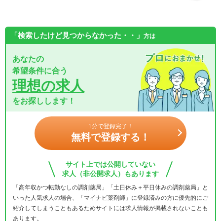
「検索したけど見つからなかった・・」
方は
あなたの
希望条件に合う
理想の求人
をお探しします！
1分で登録完了！
無料で登録する！
サイト上では公開していない
求人（非公開求人）もあります
「高年収かつ転勤なしの調剤薬局」「土日休み＋平日休みの調剤薬局」と
いった人気求人の場合、「マイナビ薬剤師」に登録済みの方に優先的にご
紹介してしまうこともあるためサイトには求人情報が掲載されないことも
あります。