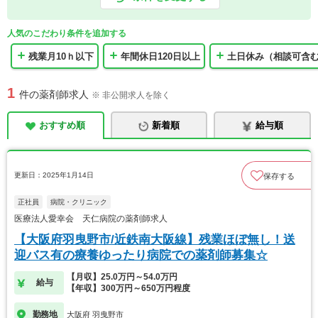
人気のこだわり条件を追加する
残業月10ｈ以下
年間休日120日以上
土日休み（相談可含
1
件の薬剤師求人
※ 非公開求人を除く
おすすめ順
新着順
給与順
更新日：2025年1月14日
保存する
正社員
病院・クリニック
医療法人愛幸会 天仁病院の薬剤師求人
【大阪府羽曳野市/近鉄南大阪線】残業ほぼ無し！送
迎バス有の療養ゆったり病院での薬剤師募集☆
【月収】25.0万円～54.0万円
給与
【年収】300万円～650万円程度
勤務地
大阪府 羽曳野市