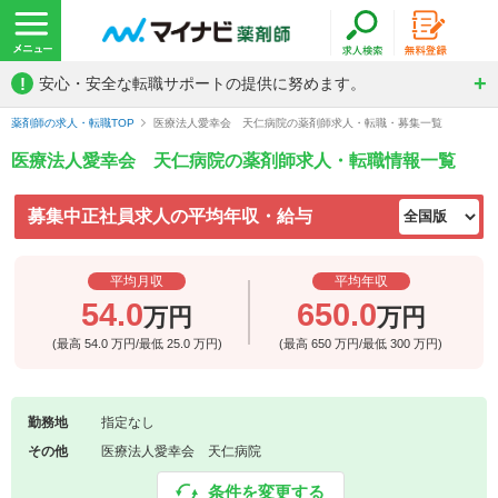
!
安心・安全な転職サポートの提供に努めます。
薬剤師の求人・転職TOP
医療法人愛幸会 天仁病院の薬剤師求人・転職・募集一覧
医療法人愛幸会 天仁病院の薬剤師求人・転職情報一覧
募集中正社員求人の平均年収・給与
平均月収
平均年収
54.0
650.0
万円
万円
(最高
54.0
万円/最低
25.0
万円)
(最高
650
万円/最低
300
万円)
勤務地
指定なし
その他
医療法人愛幸会 天仁病院
条件を変更する