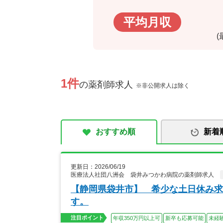
平均月収
1件
の薬剤師求人
※非公開求人は除く
おすすめ順
新着
更新日：2026/06/19
医療法人社団八洲会 袋井みつかわ病院の薬剤師求人
【静岡県袋井市】 希少な土日休み求
す。
注目ポイント
年収350万円以上可
新卒も応募可能
未経