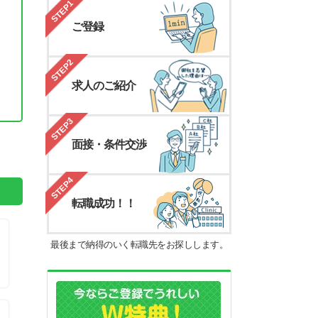
STEP1
ご登録
STEP2
求人のご紹介
STEP3
。
面接・条件交渉
STEP4
転職成功！！
最後まで納得のいく転職先をお探しします。