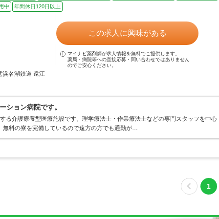
用中
年間休日120日以上
この求人に興味がある
マイナビ薬剤師が求人情報を無料でご提供します。
薬局・病院等への直接応募・問い合わせではありません
のでご安心ください。
竜浜名湖鉄道 遠江
ーション病院です。
有する介護療養型医療施設です。理学療法士・作業療法士などの専門スタッフを中心
 無料の寮を完備しているので遠方の方でも通勤が…
1