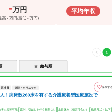
-
万円
平均年収
(最高
-
万円/最低
-
万円)
1
順
給与順
保存す
正社員
病院・クリニック
人！病床数260床を有する介護療養型医療施設で
験者も応募可能
原則、引越しを伴う転勤なし
土日休み（相談可含む）
残業月10ｈ以下