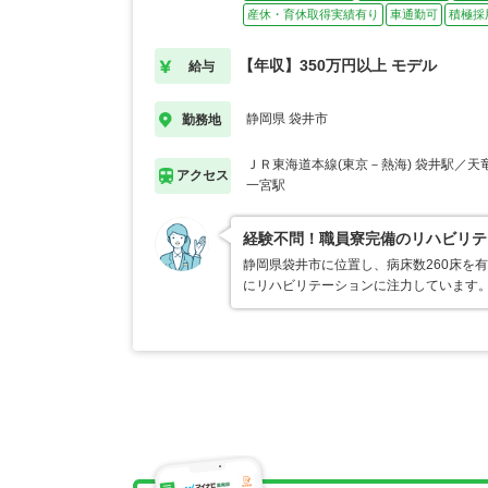
産休・育休取得実績有り
車通勤可
積極採
【年収】350万円以上 モデル
給与
静岡県 袋井市
勤務地
ＪＲ東海道本線(東京－熱海) 袋井駅／天
アクセス
一宮駅
経験不問！職員寮完備のリハビリテ
静岡県袋井市に位置し、病床数260床を
にリハビリテーションに注力しています。