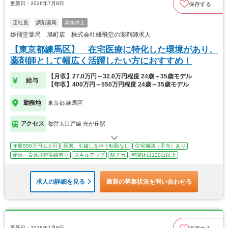
更新日：2026年7月8日
保存する
正社員
調剤薬局
募集停止
雄飛堂薬局 旭町店 株式会社雄飛堂の薬剤師求人
【東京都練馬区】 在宅医療に特化した環境があり、
薬剤師として幅広く活躍したい方におすすめ！
【月収】27.0万円～32.0万円程度 24歳～35歳モデル
給与
【年収】400万円～550万円程度 24歳～35歳モデル
勤務地
東京都 練馬区
アクセス
都営大江戸線 光が丘駅
年収550万円以上可
原則、引越しを伴う転勤なし
住宅補助（手当）あり
産休・育休取得実績有り
スキルアップ
駅チカ
年間休日120日以上
求人の詳細を見る
最新の募集状況を問い合わせる
更新日：2026年7月8日