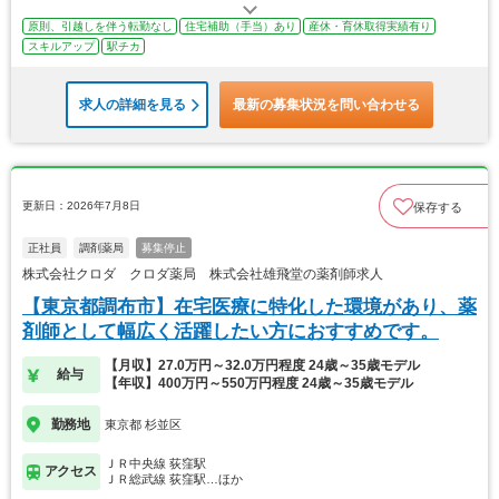
原則、引越しを伴う転勤なし
住宅補助（手当）あり
産休・育休取得実績有り
スキルアップ
駅チカ
求人の詳細を見る
最新の募集状況を問い合わせる
更新日：2026年7月8日
保存する
正社員
調剤薬局
募集停止
株式会社クロダ クロダ薬局 株式会社雄飛堂の薬剤師求人
【東京都調布市】在宅医療に特化した環境があり、薬
剤師として幅広く活躍したい方におすすめです。
【月収】27.0万円～32.0万円程度 24歳～35歳モデル
給与
【年収】400万円～550万円程度 24歳～35歳モデル
勤務地
東京都 杉並区
ＪＲ中央線 荻窪駅
アクセス
ＪＲ総武線 荻窪駅…ほか