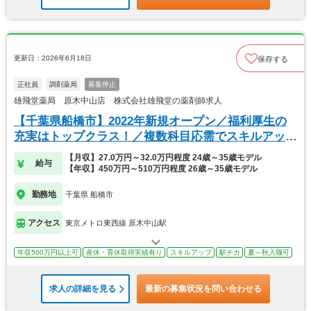
更新日：2026年6月18日
保存する
正社員
調剤薬局
募集停止
雄飛堂薬局 原木中山店 株式会社雄飛堂の薬剤師求人
【千葉県船橋市】2022年新規オープン／福利厚生の
充実はトップクラス！／複数科目応需でスキルアップ
◎
【月収】27.0万円～32.0万円程度 24歳～35歳モデル
給与
【年収】450万円～510万円程度 26歳～35歳モデル
勤務地
千葉県 船橋市
アクセス
東京メトロ東西線 原木中山駅
年収500万円以上可
産休・育休取得実績有り
スキルアップ
駅チカ
夏～秋入職可
求人の詳細を見る
最新の募集状況を問い合わせる