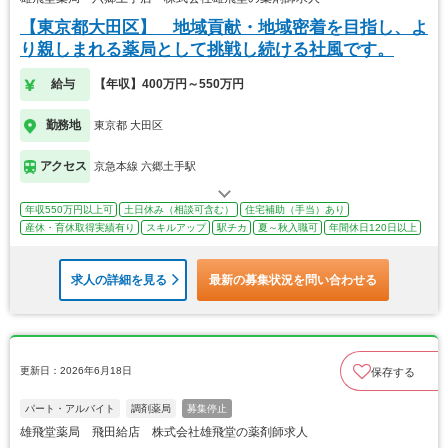
【東京都大田区】 地域貢献・地域密着を目指し、よ
り親しまれる薬局として挑戦し続ける社風です。
給与
【年収】400万円～550万円
勤務地
東京都 大田区
アクセス
京急本線 六郷土手駅
年収550万円以上可
土日休み（相談可含む）
住宅補助（手当）あり
産休・育休取得実績有り
スキルアップ
駅チカ
夏～秋入職可
年間休日120日以上
求人の詳細を見る
最新の募集状況を問い合わせる
更新日：2026年6月18日
保存する
パート・アルバイト
調剤薬局
募集停止
雄飛堂薬局 飛田給店 株式会社雄飛堂の薬剤師求人