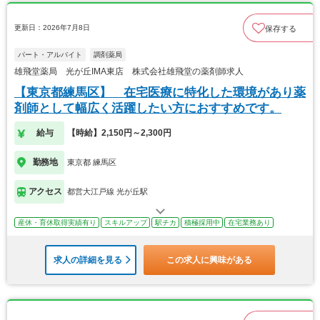
更新日：2026年7月8日
保存する
パート・アルバイト
調剤薬局
雄飛堂薬局 光が丘IMA東店 株式会社雄飛堂の薬剤師求人
【東京都練馬区】 在宅医療に特化した環境があり薬
剤師として幅広く活躍したい方におすすめです。
給与
【時給】2,150円～2,300円
勤務地
東京都 練馬区
アクセス
都営大江戸線 光が丘駅
産休・育休取得実績有り
スキルアップ
駅チカ
積極採用中
在宅業務あり
求人の詳細を見る
この求人に興味がある