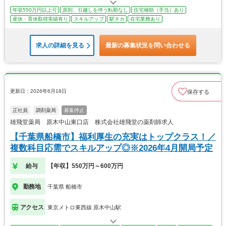
年収550万円以上可
原則、引越しを伴う転勤なし
住宅補助（手当）あり
産休・育休取得実績有り
スキルアップ
駅チカ
在宅業務あり
求人の詳細を見る
最新の募集状況を問い合わせる
更新日：2026年6月18日
保存する
正社員
調剤薬局
募集停止
雄飛堂薬局 原木中山東口店 株式会社雄飛堂の薬剤師求人
【千葉県船橋市】福利厚生の充実はトップクラス！／
複数科目応需でスキルアップ◎※2026年4月開局予定
給与
【年収】550万円～600万円
勤務地
千葉県 船橋市
アクセス
東京メトロ東西線 原木中山駅