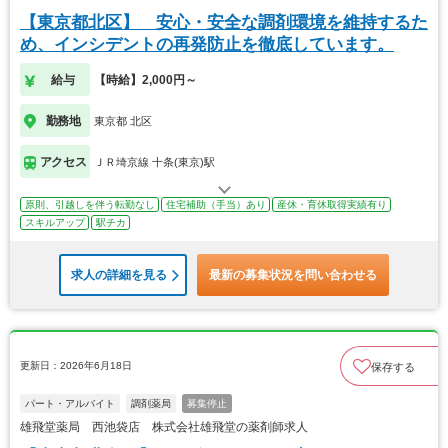
【東京都北区】 安心・安全な調剤環境を維持するた
め、インシデントの再発防止を徹底しています。
給与
【時給】2,000円～
勤務地
東京都 北区
アクセス
ＪＲ埼京線 十条(東京)駅
原則、引越しを伴う転勤なし
住宅補助（手当）あり
産休・育休取得実績有り
スキルアップ
駅チカ
求人の詳細を見る
最新の募集状況を問い合わせる
更新日：2026年6月18日
保存する
パート・アルバイト
調剤薬局
募集停止
雄飛堂薬局 西池袋店 株式会社雄飛堂の薬剤師求人