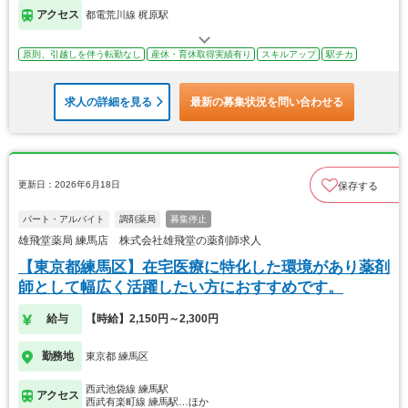
アクセス
都電荒川線 梶原駅
原則、引越しを伴う転勤なし
産休・育休取得実績有り
スキルアップ
駅チカ
求人の詳細を見る
最新の募集状況を問い合わせる
更新日：2026年6月18日
保存する
パート・アルバイト
調剤薬局
募集停止
雄飛堂薬局 練馬店 株式会社雄飛堂の薬剤師求人
【東京都練馬区】在宅医療に特化した環境があり薬剤
師として幅広く活躍したい方におすすめです。
給与
【時給】2,150円～2,300円
勤務地
東京都 練馬区
西武池袋線 練馬駅
アクセス
西武有楽町線 練馬駅…ほか