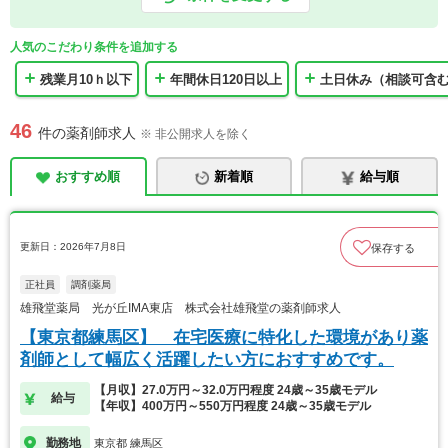
人気のこだわり条件を追加する
残業月10ｈ以下
年間休日120日以上
土日休み（相談可含
46
件の薬剤師求人
※ 非公開求人を除く
おすすめ順
新着順
給与順
更新日：2026年7月8日
保存する
正社員
調剤薬局
雄飛堂薬局 光が丘IMA東店 株式会社雄飛堂の薬剤師求人
【東京都練馬区】 在宅医療に特化した環境があり薬
剤師として幅広く活躍したい方におすすめです。
【月収】27.0万円～32.0万円程度 24歳～35歳モデル
給与
【年収】400万円～550万円程度 24歳～35歳モデル
勤務地
東京都 練馬区