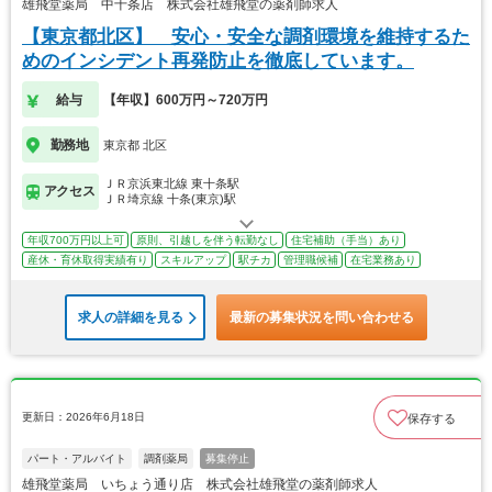
雄飛堂薬局 中十条店 株式会社雄飛堂の薬剤師求人
【東京都北区】 安心・安全な調剤環境を維持するた
めのインシデント再発防止を徹底しています。
給与
【年収】600万円～720万円
勤務地
東京都 北区
ＪＲ京浜東北線 東十条駅
アクセス
ＪＲ埼京線 十条(東京)駅
年収700万円以上可
原則、引越しを伴う転勤なし
住宅補助（手当）あり
産休・育休取得実績有り
スキルアップ
駅チカ
管理職候補
在宅業務あり
求人の詳細を見る
最新の募集状況を問い合わせる
更新日：2026年6月18日
保存する
パート・アルバイト
調剤薬局
募集停止
雄飛堂薬局 いちょう通り店 株式会社雄飛堂の薬剤師求人