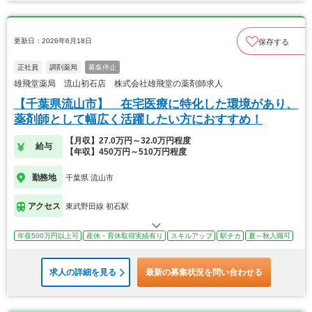
更新日：2026年6月18日
保存する
正社員
調剤薬局
募集停止
雄飛堂薬局 流山初石店 株式会社雄飛堂の薬剤師求人
【千葉県流山市】 在宅医療に特化した環境があり、
薬剤師として幅広く活躍したい方におすすめ！
【月収】27.0万円～32.0万円程度
給与
【年収】450万円～510万円程度
勤務地
千葉県 流山市
アクセス
東武野田線 初石駅
年収500万円以上可
産休・育休取得実績有り
スキルアップ
駅チカ
夏～秋入職可
求人の詳細を見る
最新の募集状況を問い合わせる