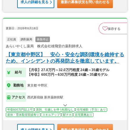
求人の詳細を見る
最新の募集状況を問い合わせる
更新日：2026年6月18日
保存する
正社員
調剤薬局
募集停止
あらいやくし薬局 株式会社雄飛堂の薬剤師求人
【東京都中野区】 安心・安全な調剤環境を維持する
ため、インシデントの再発防止を徹底しています。
【月収】27.0万円～32.0万円程度 24歳～35歳モデル
給与
【年収】600万円～630万円程度 24歳～35歳モデル
勤務地
東京都 中野区
アクセス
西武新宿線 新井薬師前駅
年収600万円以上可
原則、引越しを伴う転勤なし
住宅補助（手当）あり
産休・育休取得実績有り
スキルアップ
駅チカ
在宅業務あり