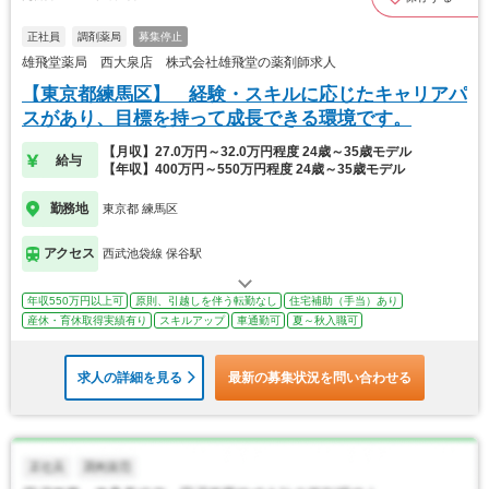
正社員
調剤薬局
募集停止
雄飛堂薬局 西大泉店 株式会社雄飛堂の薬剤師求人
【東京都練馬区】 経験・スキルに応じたキャリアパ
スがあり、目標を持って成長できる環境です。
【月収】27.0万円～32.0万円程度 24歳～35歳モデル
給与
【年収】400万円～550万円程度 24歳～35歳モデル
勤務地
東京都 練馬区
アクセス
西武池袋線 保谷駅
年収550万円以上可
原則、引越しを伴う転勤なし
住宅補助（手当）あり
産休・育休取得実績有り
スキルアップ
車通勤可
夏～秋入職可
求人の詳細を見る
最新の募集状況を問い合わせる