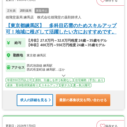
保存する
正社員
調剤薬局
募集停止
雄飛堂薬局 練馬店 株式会社雄飛堂の薬剤師求人
【東京都練馬区】 多科目応需のためスキルアップ
可！地域に根ざして活躍したい方におすすめです。
【月収】27.0万円～32.0万円程度 24歳～35歳モデル
給与
【年収】400万円～550万円程度 24歳～35歳モデル
勤務地
東京都 練馬区
西武池袋線 練馬駅
アクセス
西武有楽町線 練馬駅…ほか
年収550万円以上可
原則、引越しを伴う転勤なし
住宅補助（手当）あり
産休・育休取得実績有り
スキルアップ
駅チカ
夏～秋入職可
求人の詳細を見る
最新の募集状況を問い合わせる
更新日：2026年7月8日
保存する