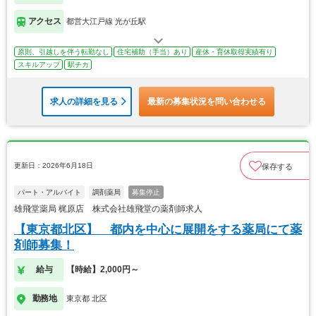
アクセス
都営大江戸線 光が丘駅
原則、引越しを伴う転勤なし
住宅補助（手当）あり
産休・育休取得実績有り
スキルアップ
駅チカ
求人の詳細を見る
最新の募集状況を問い合わせる
更新日：2026年6月18日
保存する
パート・アルバイト
調剤薬局
募集停止
雄飛堂薬局 梶原店 株式会社雄飛堂の薬剤師求人
【東京都北区】 都内を中心に展開をする薬局にて薬
剤師募集！
給与
【時給】2,000円～
勤務地
東京都 北区