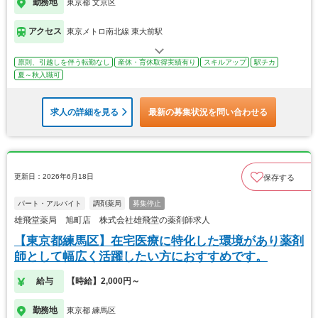
勤務地
東京都 文京区
アクセス
東京メトロ南北線 東大前駅
原則、引越しを伴う転勤なし
産休・育休取得実績有り
スキルアップ
駅チカ
夏～秋入職可
求人の詳細を見る
最新の募集状況を問い合わせる
更新日：2026年6月18日
保存する
パート・アルバイト
調剤薬局
募集停止
雄飛堂薬局 旭町店 株式会社雄飛堂の薬剤師求人
【東京都練馬区】在宅医療に特化した環境があり薬剤
師として幅広く活躍したい方におすすめです。
給与
【時給】2,000円～
勤務地
東京都 練馬区