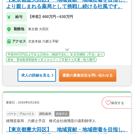
より親しまれる薬局として挑戦し続ける社風です。
給与
【年収】600万円～630万円
勤務地
東京都 大田区
アクセス
京急本線 六郷土手駅
年収600万円以上可
土日休み（相談可含む）
住宅補助（手当）あり
産休・育休取得実績有り
スキルアップ
駅チカ
夏～秋入職可
求人の詳細を見る
最新の募集状況を問い合わせる
更新日：2026年6月18日
保存する
パート・アルバイト
調剤薬局
募集停止
雄飛堂薬局 六郷土手店 株式会社雄飛堂の薬剤師求人
【東京都豊大田区】 地域貢献・地域密着を目指し、