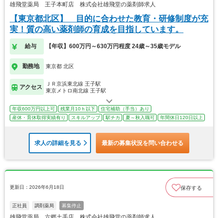
雄飛堂薬局 王子本町店 株式会社雄飛堂の薬剤師求人
【東京都北区】 目的に合わせた教育・研修制度が充
実！質の高い薬剤師の育成を目指しています。
給与
【年収】600万円～630万円程度 24歳～35歳モデル
勤務地
東京都 北区
ＪＲ京浜東北線 王子駅
アクセス
東京メトロ南北線 王子駅
年収600万円以上可
残業月10ｈ以下
住宅補助（手当）あり
産休・育休取得実績有り
スキルアップ
駅チカ
夏～秋入職可
年間休日120日以上
求人の詳細を見る
最新の募集状況を問い合わせる
更新日：2026年6月18日
保存する
正社員
調剤薬局
募集停止
雄飛堂薬局 六郷土手店 株式会社雄飛堂の薬剤師求人