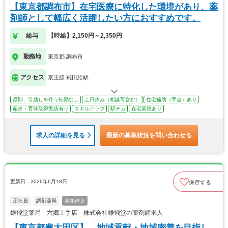
【東京都調布市】在宅医療に特化した環境があり、薬
剤師として幅広く活躍したい方におすすめです。
給与
【時給】2,150円～2,350円
勤務地
東京都 調布市
アクセス
京王線 飛田給駅
原則、引越しを伴う転勤なし
土日休み（相談可含む）
住宅補助（手当）あり
産休・育休取得実績有り
スキルアップ
駅チカ
在宅業務あり
求人の詳細を見る
最新の募集状況を問い合わせる
更新日：2026年6月18日
保存する
正社員
調剤薬局
募集停止
雄飛堂薬局 六郷土手店 株式会社雄飛堂の薬剤師求人
【東京都豊大田区】 地域貢献・地域密着を目指し、