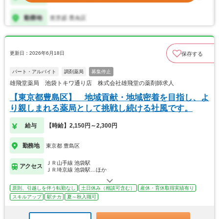
更新日：2026年6月18日
保存する
パート・アルバイト
調剤薬局
募集停止
雄飛堂薬局 池袋トキワ通り店 株式会社雄飛堂の薬剤師求人
【東京都豊島区】 地域貢献・地域密着を目指し、よ
り親しまれる薬局として挑戦し続ける社風です。
給与
【時給】2,150円～2,300円
勤務地
東京都 豊島区
ＪＲ山手線 池袋駅
アクセス
ＪＲ埼京線 池袋駅…ほか
原則、引越しを伴う転勤なし
土日休み（相談可含む）
産休・育休取得実績有り
スキルアップ
駅チカ
夏～秋入職可