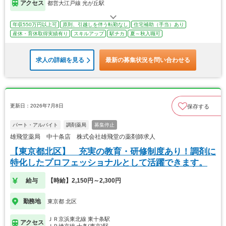
アクセス
都営大江戸線 光が丘駅
年収550万円以上可
原則、引越しを伴う転勤なし
住宅補助（手当）あり
産休・育休取得実績有り
スキルアップ
駅チカ
夏～秋入職可
求人の詳細を見る
最新の募集状況を問い合わせる
更新日：2026年7月8日
保存する
パート・アルバイト
調剤薬局
募集停止
雄飛堂薬局 中十条店 株式会社雄飛堂の薬剤師求人
【東京都北区】 充実の教育・研修制度あり！調剤に
特化したプロフェッショナルとして活躍できます。
給与
【時給】2,150円～2,300円
勤務地
東京都 北区
ＪＲ京浜東北線 東十条駅
アクセス