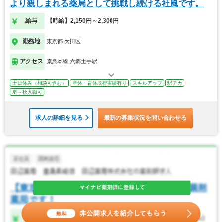
より親しまれる薬局として挑戦し続ける社風です。
給与
【時給】2,150円～2,300円
勤務地
東京都 大田区
アクセス
京急本線 六郷土手駅
土日休み（相談可含む）
産休・育休取得実績有り
スキルアップ
駅チカ
夏～秋入職可
求人の詳細を見る
最新の募集状況を問い合わせる