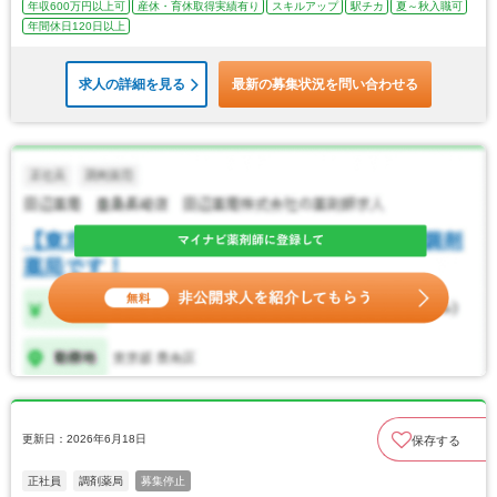
年収600万円以上可
産休・育休取得実績有り
スキルアップ
駅チカ
夏～秋入職可
年間休日120日以上
求人の詳細を見る
最新の募集状況を問い合わせる
更新日：2026年6月18日
保存する
正社員
調剤薬局
募集停止