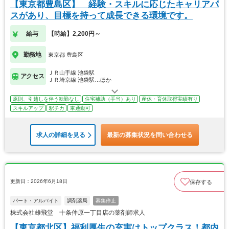
【東京都豊島区】 経験・スキルに応じたキャリアパ
スがあり、目標を持って成長できる環境です。
給与
【時給】2,200円～
勤務地
東京都 豊島区
ＪＲ山手線 池袋駅
アクセス
ＪＲ埼京線 池袋駅…ほか
原則、引越しを伴う転勤なし
住宅補助（手当）あり
産休・育休取得実績有り
スキルアップ
駅チカ
車通勤可
求人の詳細を見る
最新の募集状況を問い合わせる
更新日：2026年6月18日
保存する
パート・アルバイト
調剤薬局
募集停止
株式会社雄飛堂 十条仲原一丁目店の薬剤師求人
【東京都北区】福利厚生の充実はトップクラス！都内