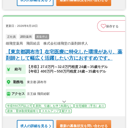
求人の詳細を見る
最新の募集状況を問い合わせる
更新日：2026年6月18日
保存する
正社員
調剤薬局
募集停止
雄飛堂薬局 飛田給店 株式会社雄飛堂の薬剤師求人
【東京都調布市】在宅医療に特化した環境があり、薬
剤師として幅広く活躍したい方におすすめです。
【月収】27.0万円～32.0万円程度 24歳～35歳モデル
給与
【年収】400万円～550万円程度 24歳～35歳モデル
勤務地
東京都 調布市
アクセス
京王線 飛田給駅
年収550万円以上可
原則、引越しを伴う転勤なし
住宅補助（手当）あり
産休・育休取得実績有り
スキルアップ
駅チカ
求人の詳細を見る
最新の募集状況を問い合わせる