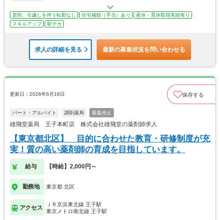
原則、引越しを伴う転勤なし
住宅補助（手当）あり
産休・育休取得実績有り
スキルアップ
駅チカ
求人の詳細を見る
最新の募集状況を問い合わせる
更新日：2026年6月18日
保存する
パート・アルバイト
調剤薬局
募集停止
雄飛堂薬局 王子本町店 株式会社雄飛堂の薬剤師求人
【東京都北区】 目的に合わせた教育・研修制度が充
実！質の高い薬剤師の育成を目指しています。
給与
【時給】2,000円～
勤務地
東京都 北区
ＪＲ京浜東北線 王子駅
アクセス
東京メトロ南北線 王子駅