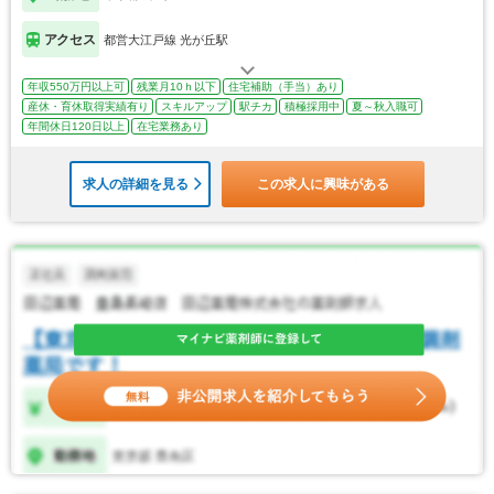
アクセス
都営大江戸線 光が丘駅
年収550万円以上可
残業月10ｈ以下
住宅補助（手当）あり
産休・育休取得実績有り
スキルアップ
駅チカ
積極採用中
夏～秋入職可
年間休日120日以上
在宅業務あり
求人の詳細を見る
この求人に興味がある