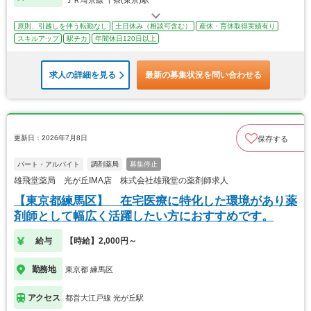
ＪＲ埼京線 十条(東京)駅
原則、引越しを伴う転勤なし
土日休み（相談可含む）
産休・育休取得実績有り
スキルアップ
駅チカ
年間休日120日以上
求人の詳細を見る
最新の募集状況を問い合わせる
更新日：2026年7月8日
保存する
パート・アルバイト
調剤薬局
募集停止
雄飛堂薬局 光が丘IMA店 株式会社雄飛堂の薬剤師求人
【東京都練馬区】 在宅医療に特化した環境があり薬
剤師として幅広く活躍したい方におすすめです。
給与
【時給】2,000円～
勤務地
東京都 練馬区
アクセス
都営大江戸線 光が丘駅