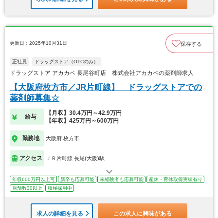
更新日：2025年10月31日
保存する
正社員
ドラッグストア（OTCのみ）
ドラッグストア アカカベ 長尾谷町店 株式会社アカカベの薬剤師求人
【大阪府枚方市／JR片町線】 ドラッグストアでの
薬剤師募集☆
【月収】30.4万円～42.9万円
給与
【年収】425万円～600万円
勤務地
大阪府 枚方市
アクセス
ＪＲ片町線 長尾(大阪)駅
年収600万円以上可
新卒も応募可能
未経験者も応募可能
産休・育休取得実績有り
店舗数30以上
積極採用中
求人の詳細を見る
この求人に興味がある