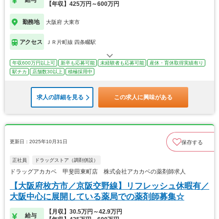
給与
【年収】425万円～600万円
勤務地
大阪府 大東市
アクセス
ＪＲ片町線 四条畷駅
年収600万円以上可
新卒も応募可能
未経験者も応募可能
産休・育休取得実績有り
駅チカ
店舗数30以上
積極採用中
求人の詳細を見る
この求人に興味がある
更新日：2025年10月31日
保存する
正社員
ドラッグストア（調剤併設）
ドラッグアカカベ 甲斐田東町店 株式会社アカカベの薬剤師求人
【大阪府枚方市／京阪交野線】リフレッシュ休暇有／
大阪中心に展開している薬局での薬剤師募集☆
【月収】30.5万円～42.9万円
給与