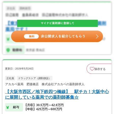
更新日：2026年5月26日
保存する
正社員
ドラッグストア（調剤併設）
アカカベ薬局 肥後橋店 株式会社アカカベの薬剤師求人
【大阪市西区／地下鉄四つ橋線】 駅チカ！大阪中心
に展開している薬局での薬剤師募集☆
【月収】30.5万円～42.9万円
給与
【年収】425万円～600万円