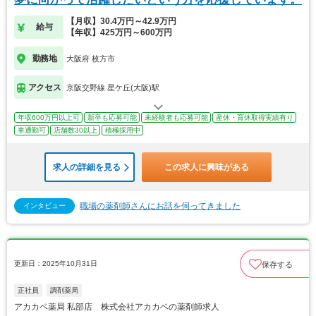
【月収】30.4万円～42.9万円
給与
【年収】425万円～600万円
勤務地
大阪府 枚方市
アクセス
京阪交野線 星ケ丘(大阪)駅
年収600万円以上可
新卒も応募可能
未経験者も応募可能
産休・育休取得実績有り
車通勤可
店舗数30以上
積極採用中
求人の詳細を見る
この求人に興味がある
職場の薬剤師さんにお話を伺ってきました
インタビュー
更新日：2025年10月31日
保存する
正社員
調剤薬局
アカカベ薬局 私部店 株式会社アカカベの薬剤師求人