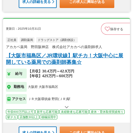
求人の詳細を見る
この求人に興味がある
更新日：2025年10月31日
保存する
正社員
調剤薬局
ドラッグストア（調剤併設）
アカカベ薬局 野田阪神店 株式会社アカカベの薬剤師求人
【大阪市福島区／JR環状線】駅チカ！大阪中心に展
開している薬局での薬剤師募集☆
【月収】30.4万円～42.9万円
給与
【年収】425万円～600万円
勤務地
大阪府 大阪市福島区
アクセス
ＪＲ大阪環状線 野田(ＪＲ)駅
年収600万円以上可
新卒も応募可能
未経験者も応募可能
産休・育休取得実績有り
駅チカ
店舗数30以上
積極採用中
求人の詳細を見る
この求人に興味がある