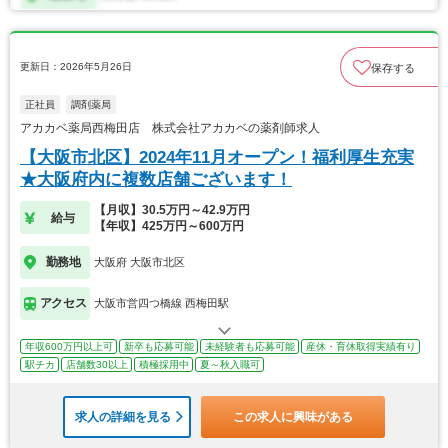
更新日：2026年5月26日
保存する
正社員
調剤薬局
アカカベ薬局西梅田店 株式会社アカカベの薬剤師求人
【大阪市北区】2024年11月オープン！福利厚生充実
★大阪府内に複数店舗ございます！
【月収】30.5万円～42.9万円
給与
【年収】425万円～600万円
勤務地
大阪府 大阪市北区
アクセス
大阪市営四つ橋線 西梅田駅
年収600万円以上可
新卒も応募可能
未経験者も応募可能
産休・育休取得実績有り
駅チカ
店舗数30以上
積極採用中
夏～秋入職可
求人の詳細を見る
この求人に興味がある