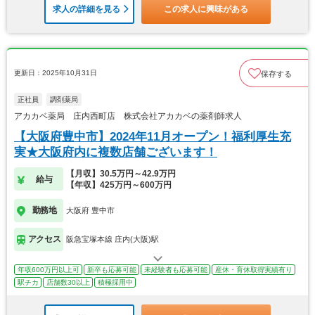
求人の詳細を見る
この求人に興味がある
更新日：2025年10月31日
保存する
正社員
調剤薬局
アカカベ薬局 庄内西町店 株式会社アカカベの薬剤師求人
【大阪府豊中市】2024年11月オープン！福利厚生充
実★大阪府内に複数店舗ございます！
【月収】30.5万円～42.9万円
給与
【年収】425万円～600万円
勤務地
大阪府 豊中市
アクセス
阪急宝塚本線 庄内(大阪)駅
年収600万円以上可
新卒も応募可能
未経験者も応募可能
産休・育休取得実績有り
駅チカ
店舗数30以上
積極採用中