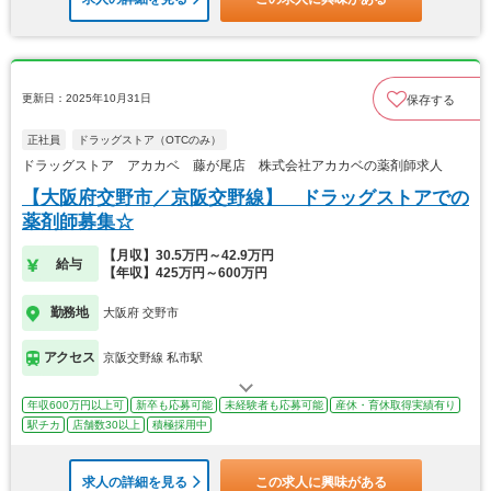
更新日：2025年10月31日
保存する
正社員
ドラッグストア（OTCのみ）
ドラッグストア アカカベ 藤が尾店 株式会社アカカベの薬剤師求人
【大阪府交野市／京阪交野線】 ドラッグストアでの
薬剤師募集☆
【月収】30.5万円～42.9万円
給与
【年収】425万円～600万円
勤務地
大阪府 交野市
アクセス
京阪交野線 私市駅
年収600万円以上可
新卒も応募可能
未経験者も応募可能
産休・育休取得実績有り
駅チカ
店舗数30以上
積極採用中
求人の詳細を見る
この求人に興味がある