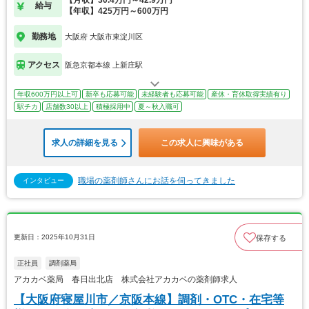
【月収】30.4万円～42.9万円
給与
【年収】425万円～600万円
勤務地
大阪府 大阪市東淀川区
アクセス
阪急京都本線 上新庄駅
年収600万円以上可
新卒も応募可能
未経験者も応募可能
産休・育休取得実績有り
駅チカ
店舗数30以上
積極採用中
夏～秋入職可
求人の詳細を見る
この求人に興味がある
職場の薬剤師さんにお話を伺ってきました
インタビュー
更新日：2025年10月31日
保存する
正社員
調剤薬局
アカカベ薬局 春日出北店 株式会社アカカベの薬剤師求人
【大阪府寝屋川市／京阪本線】調剤・OTC・在宅等