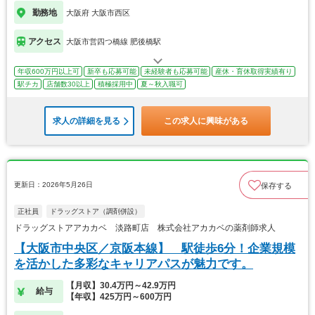
勤務地
大阪府 大阪市西区
アクセス
大阪市営四つ橋線 肥後橋駅
年収600万円以上可
新卒も応募可能
未経験者も応募可能
産休・育休取得実績有り
駅チカ
店舗数30以上
積極採用中
夏～秋入職可
求人の詳細を見る
この求人に興味がある
更新日：2026年5月26日
保存する
正社員
ドラッグストア（調剤併設）
ドラッグストアアカカベ 淡路町店 株式会社アカカベの薬剤師求人
【大阪市中央区／京阪本線】 駅徒歩6分！企業規模
を活かした多彩なキャリアパスが魅力です。
【月収】30.4万円～42.9万円
給与
【年収】425万円～600万円