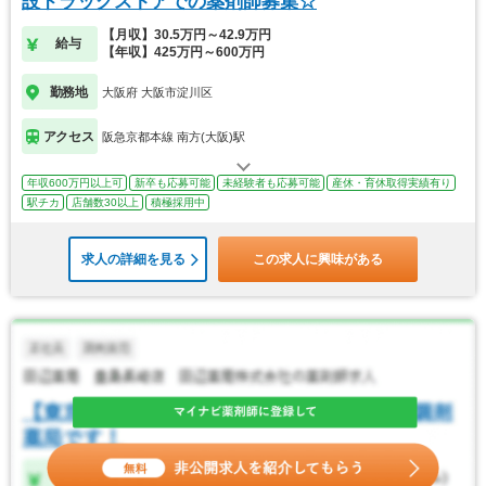
設ドラッグストアでの薬剤師募集☆
【月収】30.5万円～42.9万円
給与
【年収】425万円～600万円
勤務地
大阪府 大阪市淀川区
アクセス
阪急京都本線 南方(大阪)駅
年収600万円以上可
新卒も応募可能
未経験者も応募可能
産休・育休取得実績有り
駅チカ
店舗数30以上
積極採用中
求人の詳細を見る
この求人に興味がある