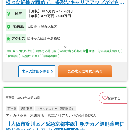
様々な経験が積めて、多彩なキャリアアップができま
す。
【月収】30.5万円～42.9万円
給与
【年収】425万円～600万円
勤務地
大阪府 大阪市此花区
アクセス
阪神なんば線 千鳥橋駅
年収600万円以上可
新卒も応募可能
未経験者も応募可能
産休・育休取得実績有り
車通勤可
店舗数30以上
積極採用中
求人の詳細を見る
この求人に興味がある
更新日：2025年10月31日
保存する
正社員
調剤薬局
ドラッグストア（調剤併設）
アカカベ薬局 木川東店 株式会社アカカベの薬剤師求人
【大阪市淀川区／阪急京都本線】駅チカ／調剤薬局併