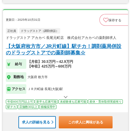
更新日：2025年10月31日
保存する
正社員
ドラッグストア（調剤併設）
ドラッグストア アカカベ 長尾元町店 株式会社アカカベの薬剤師求人
【大阪府枚方市／JR片町線】駅チカ！調剤薬局併設
のドラッグストアでの薬剤師募集☆
【月収】30.5万円～42.9万円
給与
【年収】425万円～600万円
勤務地
大阪府 枚方市
アクセス
ＪＲ片町線 長尾(大阪)駅
年収600万円以上可
新卒も応募可能
未経験者も応募可能
産休・育休取得実績有り
駅チカ
店舗数30以上
積極採用中
求人の詳細を見る
この求人に興味がある