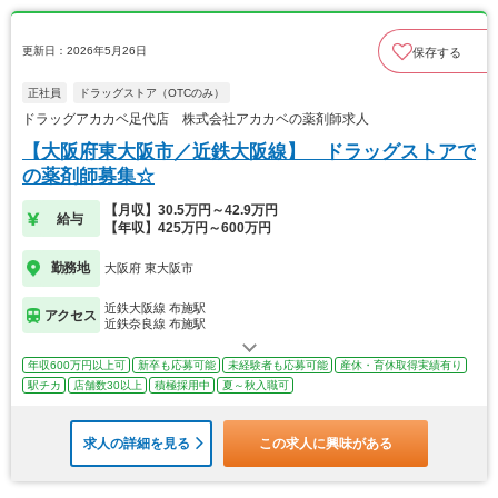
更新日：2026年5月26日
保存する
正社員
ドラッグストア（OTCのみ）
ドラッグアカカベ足代店 株式会社アカカベの薬剤師求人
【大阪府東大阪市／近鉄大阪線】 ドラッグストアで
の薬剤師募集☆
【月収】30.5万円～42.9万円
給与
【年収】425万円～600万円
勤務地
大阪府 東大阪市
近鉄大阪線 布施駅
アクセス
近鉄奈良線 布施駅
年収600万円以上可
新卒も応募可能
未経験者も応募可能
産休・育休取得実績有り
駅チカ
店舗数30以上
積極採用中
夏～秋入職可
求人の詳細を見る
この求人に興味がある