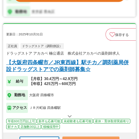
更新日：2025年10月31日
保存する
正社員
ドラッグストア（調剤併設）
ドラッグストア アカカベ 楠公通店 株式会社アカカベの薬剤師求人
【大阪府四条畷市／JR東西線】駅チカ／調剤薬局併
設ドラッグストアでの薬剤師募集☆
【月収】30.4万円～42.9万円
給与
【年収】425万円～600万円
勤務地
大阪府 四條畷市
アクセス
ＪＲ片町線 四条畷駅
年収600万円以上可
新卒も応募可能
未経験者も応募可能
産休・育休取得実績有り
駅チカ
店舗数30以上
積極採用中