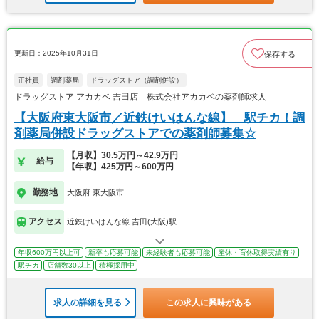
更新日：2025年10月31日
保存する
正社員
調剤薬局
ドラッグストア（調剤併設）
ドラッグストア アカカベ 吉田店 株式会社アカカベの薬剤師求人
【大阪府東大阪市／近鉄けいはんな線】 駅チカ！調
剤薬局併設ドラッグストアでの薬剤師募集☆
【月収】30.5万円～42.9万円
給与
【年収】425万円～600万円
勤務地
大阪府 東大阪市
アクセス
近鉄けいはんな線 吉田(大阪)駅
年収600万円以上可
新卒も応募可能
未経験者も応募可能
産休・育休取得実績有り
駅チカ
店舗数30以上
積極採用中
求人の詳細を見る
この求人に興味がある