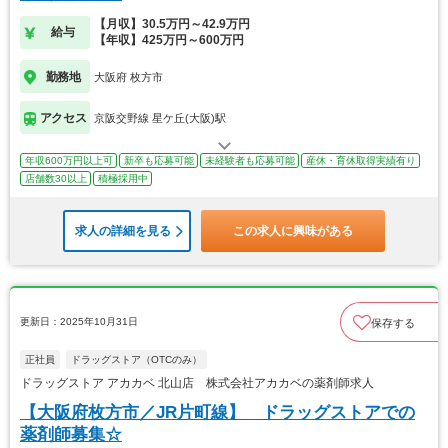
【月収】30.5万円～42.9万円
給与
【年収】425万円～600万円
勤務地
大阪府 枚方市
アクセス
京阪交野線 星ケ丘(大阪)駅
年収600万円以上可
新卒も応募可能
未経験者も応募可能
産休・育休取得実績有り
店舗数30以上
積極採用中
求人の詳細を見る
この求人に興味がある
更新日：2025年10月31日
保存する
正社員
ドラッグストア（OTCのみ）
ドラッグストア アカカベ 北山店 株式会社アカカベの薬剤師求人
【大阪府枚方市／JR片町線】 ドラッグストアでの
薬剤師募集☆