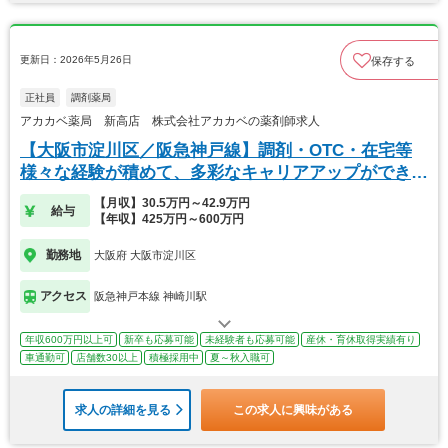
更新日：2026年5月26日
保存する
正社員
調剤薬局
アカカベ薬局 新高店 株式会社アカカベの薬剤師求人
【大阪市淀川区／阪急神戸線】調剤・OTC・在宅等
様々な経験が積めて、多彩なキャリアアップができま
す。
【月収】30.5万円～42.9万円
給与
【年収】425万円～600万円
勤務地
大阪府 大阪市淀川区
アクセス
阪急神戸本線 神崎川駅
年収600万円以上可
新卒も応募可能
未経験者も応募可能
産休・育休取得実績有り
車通勤可
店舗数30以上
積極採用中
夏～秋入職可
求人の詳細を見る
この求人に興味がある