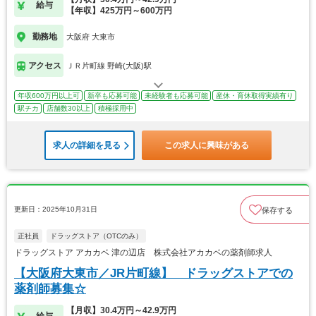
給与
【年収】425万円～600万円
勤務地
大阪府 大東市
アクセス
ＪＲ片町線 野崎(大阪)駅
年収600万円以上可
新卒も応募可能
未経験者も応募可能
産休・育休取得実績有り
駅チカ
店舗数30以上
積極採用中
求人の詳細を見る
この求人に興味がある
更新日：2025年10月31日
保存する
正社員
ドラッグストア（OTCのみ）
ドラッグストア アカカベ 津の辺店 株式会社アカカベの薬剤師求人
【大阪府大東市／JR片町線】 ドラッグストアでの
薬剤師募集☆
【月収】30.4万円～42.9万円