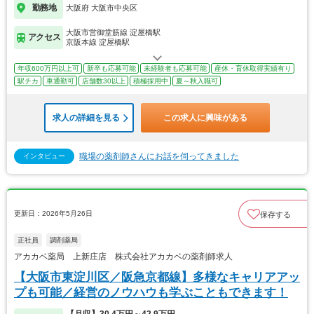
勤務地
大阪府 大阪市中央区
大阪市営御堂筋線 淀屋橋駅
アクセス
京阪本線 淀屋橋駅
年収600万円以上可
新卒も応募可能
未経験者も応募可能
産休・育休取得実績有り
駅チカ
車通勤可
店舗数30以上
積極採用中
夏～秋入職可
求人の詳細を見る
この求人に興味がある
職場の薬剤師さんにお話を伺ってきました
インタビュー
更新日：2026年5月26日
保存する
正社員
調剤薬局
アカカベ薬局 上新庄店 株式会社アカカベの薬剤師求人
【大阪市東淀川区／阪急京都線】多様なキャリアアッ
プも可能／経営のノウハウも学ぶこともできます！