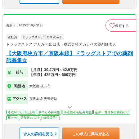
更新日：2025年10月31日
保存する
正社員
ドラッグストア（OTCのみ）
ドラッグストア アカカベ 出口店 株式会社アカカベの薬剤師求人
【大阪府枚方市／京阪本線】ドラッグストアでの薬剤
師募集☆
【月収】30.4万円～42.9万円
給与
【年収】425万円～600万円
勤務地
大阪府 枚方市
アクセス
京阪本線 光善寺駅
年収600万円以上可
新卒も応募可能
未経験者も応募可能
産休・育休取得実績有り
駅チカ
店舗数30以上
積極採用中
求人の詳細を見る
この求人に興味がある