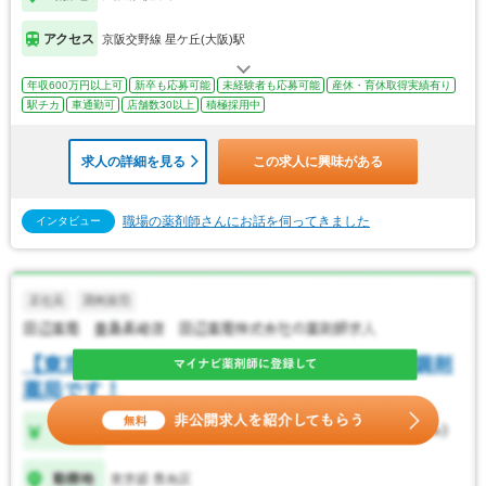
アクセス
京阪交野線 星ケ丘(大阪)駅
年収600万円以上可
新卒も応募可能
未経験者も応募可能
産休・育休取得実績有り
駅チカ
車通勤可
店舗数30以上
積極採用中
求人の詳細を見る
この求人に興味がある
職場の薬剤師さんにお話を伺ってきました
インタビュー