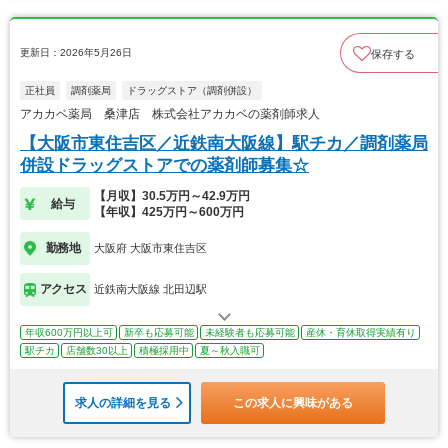
更新日：2026年5月26日
保存する
正社員
調剤薬局
ドラッグストア（調剤併設）
アカカベ薬局 桑津店 株式会社アカカベの薬剤師求人
【大阪市東住吉区／近鉄南大阪線】駅チカ／調剤薬局
併設ドラッグストアでの薬剤師募集☆
【月収】30.5万円～42.9万円
給与
【年収】425万円～600万円
勤務地
大阪府 大阪市東住吉区
アクセス
近鉄南大阪線 北田辺駅
年収600万円以上可
新卒も応募可能
未経験者も応募可能
産休・育休取得実績有り
駅チカ
店舗数30以上
積極採用中
夏～秋入職可
求人の詳細を見る
この求人に興味がある