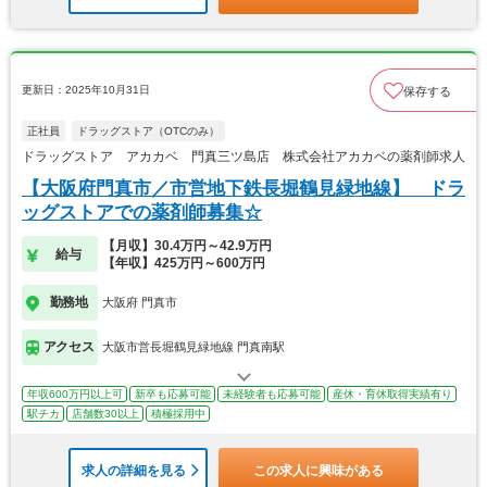
更新日：2025年10月31日
保存する
正社員
ドラッグストア（OTCのみ）
ドラッグストア アカカベ 門真三ツ島店 株式会社アカカベの薬剤師求人
【大阪府門真市／市営地下鉄長堀鶴見緑地線】 ドラ
ッグストアでの薬剤師募集☆
【月収】30.4万円～42.9万円
給与
【年収】425万円～600万円
勤務地
大阪府 門真市
アクセス
大阪市営長堀鶴見緑地線 門真南駅
年収600万円以上可
新卒も応募可能
未経験者も応募可能
産休・育休取得実績有り
駅チカ
店舗数30以上
積極採用中
求人の詳細を見る
この求人に興味がある