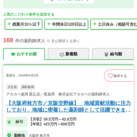
人気のこだわり条件を追加する
残業月10ｈ以下
年間休日120日以上
土日休み（相談可含
168
件の薬剤師求人
※ 非公開求人を除く
おすすめ順
新着順
給与順
更新日：2026年6月2日
保存する
正社員
調剤薬局
アカカベ薬局 星丘店／星薬局 株式会社アカカベの薬剤師求人
【大阪府枚方市／京阪交野線】 地域貢献活動に注力
しており、地域に密着した薬剤師として活躍できま
す。
【月収】30.5万円～42.9万円
給与
【年収】425万円～600万円
勤務地
大阪府 枚方市