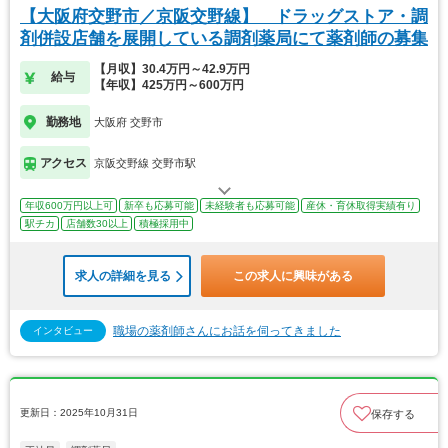
【大阪府交野市／京阪交野線】 ドラッグストア・調
剤併設店舗を展開している調剤薬局にて薬剤師の募集
【月収】30.4万円～42.9万円
給与
【年収】425万円～600万円
勤務地
大阪府 交野市
アクセス
京阪交野線 交野市駅
年収600万円以上可
新卒も応募可能
未経験者も応募可能
産休・育休取得実績有り
駅チカ
店舗数30以上
積極採用中
求人の詳細を見る
この求人に興味がある
職場の薬剤師さんにお話を伺ってきました
インタビュー
更新日：2025年10月31日
保存する