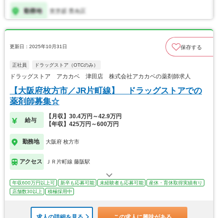
更新日：2025年10月31日
保存する
正社員
ドラッグストア（OTCのみ）
ドラッグストア アカカベ 津田店 株式会社アカカベの薬剤師求人
【大阪府枚方市／JR片町線】 ドラッグストアでの
薬剤師募集☆
【月収】30.4万円～42.9万円
給与
【年収】425万円～600万円
勤務地
大阪府 枚方市
アクセス
ＪＲ片町線 藤阪駅
年収600万円以上可
新卒も応募可能
未経験者も応募可能
産休・育休取得実績有り
店舗数30以上
積極採用中
求人の詳細を見る
この求人に興味がある