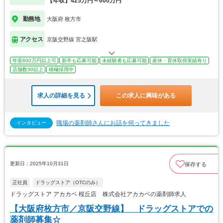
【年収】425万円～600万円
勤務地
大阪府 枚方市
アクセス
京阪交野線 宮之阪駅
年収600万円以上可
新卒も応募可能
未経験者も応募可能
産休・育休取得実績有り
店舗数30以上
積極採用中
求人の詳細を見る
この求人に興味がある
職場の薬剤師さんにお話を伺ってきました
インタビュー
更新日：2025年10月31日
保存する
正社員
ドラッグストア（OTCのみ）
ドラッグストア アカカベ 桜丘店 株式会社アカカベの薬剤師求人
【大阪府枚方市／京阪交野線】 ドラッグストアでの
薬剤師募集☆