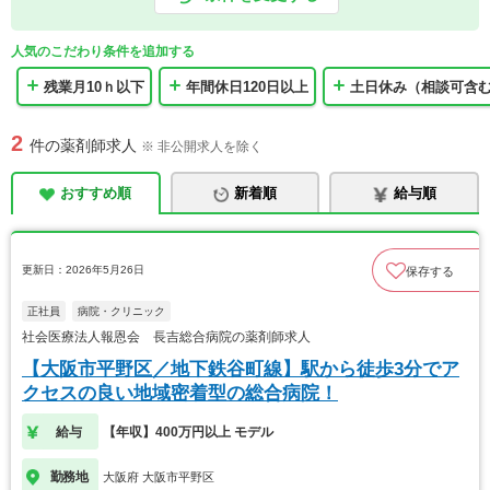
人気のこだわり条件を追加する
残業月10ｈ以下
年間休日120日以上
土日休み（相談可含
2
件の薬剤師求人
※ 非公開求人を除く
おすすめ順
新着順
給与順
更新日：2026年5月26日
保存する
正社員
病院・クリニック
社会医療法人報恩会 長吉総合病院の薬剤師求人
【大阪市平野区／地下鉄谷町線】駅から徒歩3分でア
クセスの良い地域密着型の総合病院！
給与
【年収】400万円以上 モデル
勤務地
大阪府 大阪市平野区