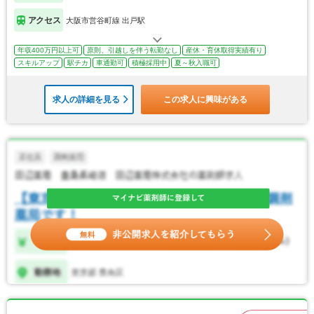
アクセス
大阪市営谷町線 出戸駅
年収400万円以上可
原則、引越しを伴う転勤なし
産休・育休取得実績有り
スキルアップ
駅チカ
車通勤可
積極採用中
夏～秋入職可
求人の詳細を見る
この求人に興味がある