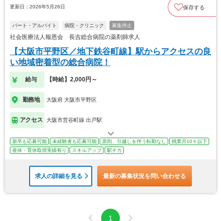
更新日：2026年5月26日
保存する
パート・アルバイト
病院・クリニック
募集停止
社会医療法人報恩会 長吉総合病院の薬剤師求人
【大阪市平野区／地下鉄谷町線】駅からアクセスの良
い地域密着型の総合病院！
給与
【時給】2,000円～
勤務地
大阪府 大阪市平野区
アクセス
大阪市営谷町線 出戸駅
新卒も応募可能
未経験者も応募可能
原則、引越しを伴う転勤なし
残業月10ｈ以下
産休・育休取得実績有り
スキルアップ
駅チカ
求人の詳細を見る
最新の募集状況を問い合わせる
1