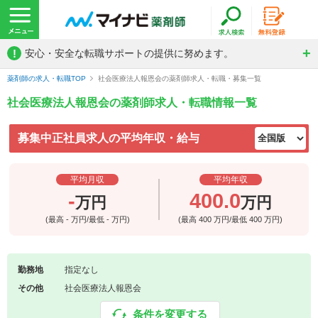
!
安心・安全な転職サポートの提供に努めます。
薬剤師の求人・転職TOP
社会医療法人報恩会の薬剤師求人・転職・募集一覧
社会医療法人報恩会の薬剤師求人・転職情報一覧
募集中正社員求人の平均年収・給与
平均月収
平均年収
-
400.0
万円
万円
(最高
-
万円/最低
-
万円)
(最高
400
万円/最低
400
万円)
勤務地
指定なし
その他
社会医療法人報恩会
条件を変更する