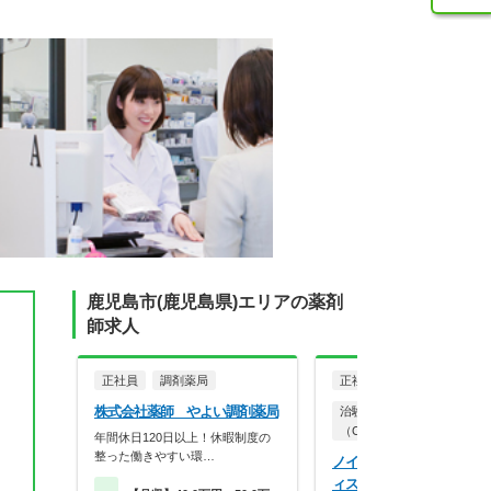
鹿児島市(鹿児島県)エリアの薬剤
師求人
正社員
調剤薬局
正社員
株式会社薬師 やよい調剤薬局
治験コーディネーター
（CRC）
年間休日120日以上！休暇制度の
整った働きやすい環…
ノイエス株式会社 鹿児島
ィス（鹿児島エリア担当）