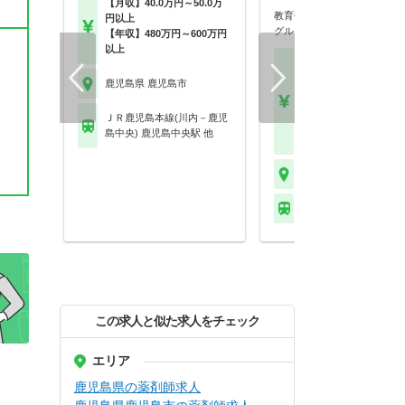
【月収】40.0万円～50.0万
教育研修制度が充実／エムス
円以上
グループでCRC募集…
【年収】480万円～600万円
以上
【月収】31.0万円～39.
円程度
鹿児島県 鹿児島市
【年収】442万円～56
程度 ※CRC経験者は
ＪＲ鹿児島本線(川内－鹿児
験・能力および前職給
島中央) 鹿児島中央駅 他
考慮のうえ決定します
鹿児島県 鹿児島市
※お問い合わせくださ
この求人と似た求人をチェック
エリア
鹿児島県の薬剤師求人