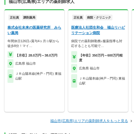
福山市(広島県)エリアの薬剤師求人
正社員
調剤薬局
正社員
病院・クリニック
株式会社未来の医薬研究所 みら
医療法人社団生和会 福山リハビ
い薬局
リテーション病院
年間休日126日♪賞与4ヶ月☆駅から
病院での薬剤師勤務♪服薬指導も対
徒歩8分！マイ…
応することも可能で…
【月収】28.0万円～38.0万円
【年収】350万円～600万円程
度
広島県 福山市
広島県 福山市
ＪＲ山陽本線(神戸－門司) 東福
山駅
ＪＲ山陽本線(神戸－門司) 東福
山駅
福山市(広島県)エリアの薬剤師求人をもっと見る