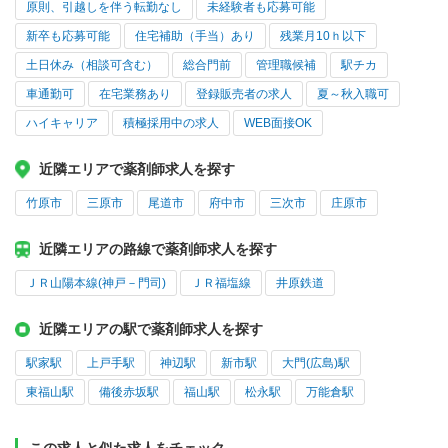
原則、引越しを伴う転勤なし
未経験者も応募可能
新卒も応募可能
住宅補助（手当）あり
残業月10ｈ以下
土日休み（相談可含む）
総合門前
管理職候補
駅チカ
車通勤可
在宅業務あり
登録販売者の求人
夏～秋入職可
ハイキャリア
積極採用中の求人
WEB面接OK
近隣エリアで薬剤師求人を探す
竹原市
三原市
尾道市
府中市
三次市
庄原市
近隣エリアの路線で薬剤師求人を探す
ＪＲ山陽本線(神戸－門司)
ＪＲ福塩線
井原鉄道
近隣エリアの駅で薬剤師求人を探す
駅家駅
上戸手駅
神辺駅
新市駅
大門(広島)駅
東福山駅
備後赤坂駅
福山駅
松永駅
万能倉駅