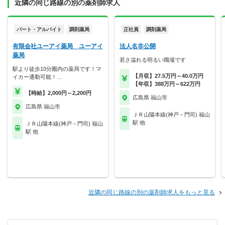
近隣の同じ路線の別の薬剤師求人
パート・アルバイト
調剤薬局
正社員
調剤薬局
有限会社ユーアイ薬局 ユーアイ
法人名非公開
薬局
若さ溢れる明るい職場です
駅より徒歩10分圏内の薬局です！マ
【月収】27.5万円～40.0万円
イカー通勤可能！…
【年収】388万円～622万円
【時給】2,000円～2,200円
広島県 福山市
広島県 福山市
ＪＲ山陽本線(神戸－門司) 福山
駅 他
ＪＲ山陽本線(神戸－門司) 福山
駅 他
近隣の同じ路線の別の薬剤師求人をもっと見る