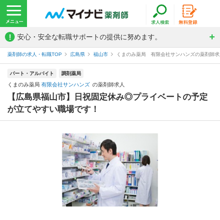
!
安心・安全な転職サポートの提供に努めます。
薬剤師の求人・転職TOP
広島県
福山市
くまのみ薬局 有限会社サンハンズの薬剤師求
パート・アルバイト
調剤薬局
くまのみ薬局
有限会社サンハンズ
の薬剤師求人
【広島県福山市】日祝固定休み◎プライベートの予定
が立てやすい職場です！