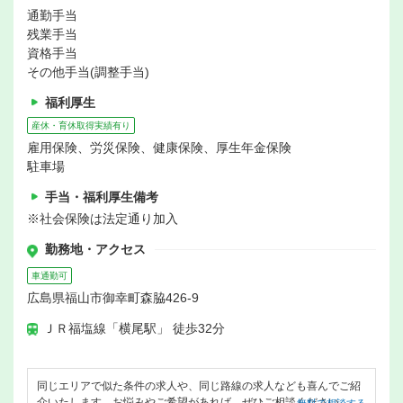
通勤手当
残業手当
資格手当
その他手当(調整手当)
福利厚生
産休・育休取得実績有り
雇用保険、労災保険、健康保険、厚生年金保険
駐車場
手当・福利厚生備考
※社会保険は法定通り加入
勤務地・アクセス
車通勤可
広島県福山市御幸町森脇426-9
ＪＲ福塩線「横尾駅」 徒歩32分
同じエリアで似た条件の求人や、同じ路線の求人なども喜んでご紹
介いたします。お悩みやご希望があれば、ぜひご相談ください。