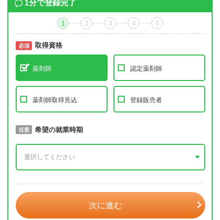
1分で登録完了
1
2
3
4
5
取得資格
必須
必須
薬剤師
認定薬剤師
薬剤師取得見込
登録販売者
取得予定年
希望の就業時期
必須
任意
年 3月
次に進む