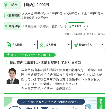
【時給】2,000円～
給与
月火水金:09時00分～19時00分（休憩60分）,木土:09時00分～
勤務時間
13時00分（休憩0分）
最寄り駅
ＪＲ福塩線「横尾駅」 徒歩32分
アクセス
更新日：2026/03/10 求人番号：627567
求人情報
法人情報
類似の求人
キャリアアドバイザーのレポート
福山市内に密着した店舗を展開しております◎
広島県福山市の調剤薬局で薬剤師の募集です！時給2,000
円＋交通費支給で待遇面ばっちり♪長く働きやすい環境が
整っています◎ご興味のある方は面接ポイントをお伝え
しますので、お気軽にご連絡ください！
キャリアアドバイザー 薬剤師担当