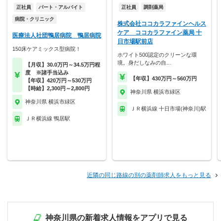
正社員
パート・アルバイト
正社員
調剤薬局
病院・クリニック
株式会社ココカラファインヘルス
ケア ココカラファイン薬局 十
医療法人社団鴨居病院 鴨居病院
日市場駅前店
150床ケアミックス型病院！
ホワイト500認定のクリーンな環
境。身だしなみの自…
【月収】30.0万円～34.5万円程
度 ※諸手当込み
【年収】430万円～560万円
【年収】420万円～530万円
【時給】2,300円～2,800円
神奈川県 横浜市緑区
神奈川県 横浜市緑区
ＪＲ横浜線 十日市場(神奈川)駅
ＪＲ横浜線 鴨居駅
近隣の同じ路線の別の薬剤師求人をもっと見る
神奈川県の新着求人情報をアプリで見る