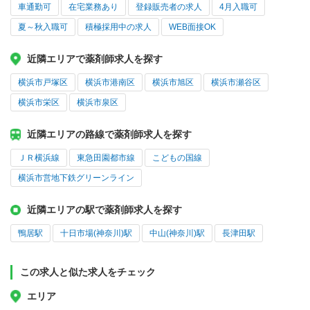
車通勤可
在宅業務あり
登録販売者の求人
4月入職可
夏～秋入職可
積極採用中の求人
WEB面接OK
近隣エリアで薬剤師求人を探す
横浜市戸塚区
横浜市港南区
横浜市旭区
横浜市瀬谷区
横浜市栄区
横浜市泉区
近隣エリアの路線で薬剤師求人を探す
ＪＲ横浜線
東急田園都市線
こどもの国線
横浜市営地下鉄グリーンライン
近隣エリアの駅で薬剤師求人を探す
鴨居駅
十日市場(神奈川)駅
中山(神奈川)駅
長津田駅
この求人と似た求人をチェック
エリア