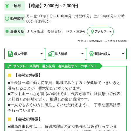
【時給】2,000円～2,300円
給与
月～金:09時00分～18時30分（休憩60分）,土:09時00分～13時
勤務時間
00分（休憩0分）
最寄り駅
ＪＲ横浜線「長津田駅」 バス・車9分
アクセス
更新日：2025/01/28 求人番号：627558
求人情報
法人情報
類似の求人
サングレース薬局 霧が丘店 有限会社サン…のポイント
【会社の特徴】
■社長は一緒に働く従業員、地域で暮らす方々が健康でいきいきと
暮らせることが一番大切だと考えています。
■アットホームさが特徴の会社です。代表が非常に社員想いで代表
と社員との距離が近く、風通しの良い職場です。
■一人でも多くの方に満足していただけるように、丁寧な服薬指導
を行っています。
【会社の特徴】
■開局以来10年以上、毎週木曜日の定期勉強会は必ず行っていま