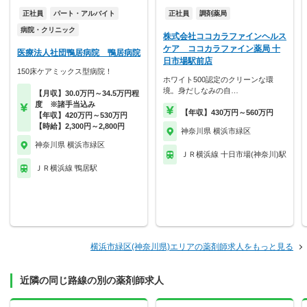
正社員
パート・アルバイト
正社員
調剤薬局
病院・クリニック
株式会社ココカラファインヘルス
ケア ココカラファイン薬局 十
医療法人社団鴨居病院 鴨居病院
日市場駅前店
150床ケアミックス型病院！
ホワイト500認定のクリーンな環
境。身だしなみの自…
【月収】30.0万円～34.5万円程
度 ※諸手当込み
【年収】430万円～560万円
【年収】420万円～530万円
【時給】2,300円～2,800円
神奈川県 横浜市緑区
神奈川県 横浜市緑区
ＪＲ横浜線 十日市場(神奈川)駅
ＪＲ横浜線 鴨居駅
横浜市緑区(神奈川県)エリアの薬剤師求人をもっと見る
近隣の同じ路線の別の薬剤師求人