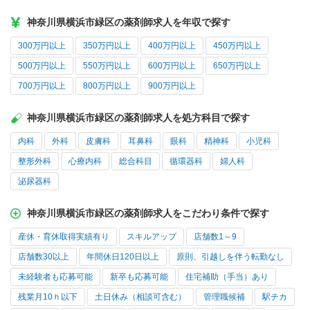
神奈川県横浜市緑区の薬剤師求人を年収で探す
300万円以上
350万円以上
400万円以上
450万円以上
500万円以上
550万円以上
600万円以上
650万円以上
700万円以上
800万円以上
900万円以上
神奈川県横浜市緑区の薬剤師求人を処方科目で探す
内科
外科
皮膚科
耳鼻科
眼科
精神科
小児科
整形外科
心療内科
総合科目
循環器科
婦人科
泌尿器科
神奈川県横浜市緑区の薬剤師求人をこだわり条件で探す
産休・育休取得実績有り
スキルアップ
店舗数1～9
店舗数30以上
年間休日120日以上
原則、引越しを伴う転勤なし
未経験者も応募可能
新卒も応募可能
住宅補助（手当）あり
残業月10ｈ以下
土日休み（相談可含む）
管理職候補
駅チカ