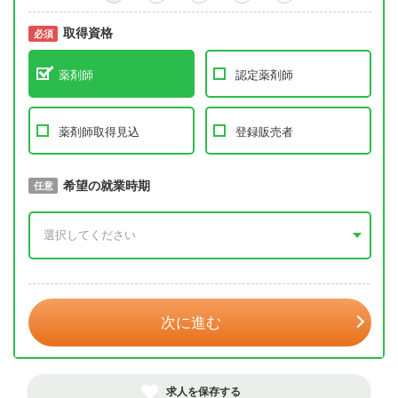
取得資格
必須
必須
薬剤師
認定薬剤師
薬剤師取得見込
登録販売者
取得予定年
希望の就業時期
必須
任意
年 3月
次に進む
求人を保存する