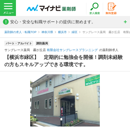
!
安心・安全な転職サポートの提供に努めます。
薬剤師の求人・転職TOP
神奈川県
横浜市
緑区
サングレース薬局 霧が丘店 有限
パート・アルバイト
調剤薬局
サングレース薬局 霧が丘店
有限会社サングレースプランニング
の薬剤師求人
【横浜市緑区】 定期的に勉強会を開催！調剤未経験
の方もスキルアップできる環境です。