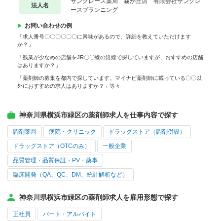
サングレース薬局 霧が丘店 有限会社サングレ
法人名
ースプランニング
お問い合わせの例
「求人番号〇〇〇〇〇〇に興味があるので、詳細を教えていただけます
か？」
「残業が少なめの店舗をJR〇〇線の沿線で探していますが、おすすめの店舗
はありますか？」
「薬剤師の募集を都内で探しています。マイナビ薬剤師に載っている〇〇以
外におすすめの求人はありますか？」等々
神奈川県横浜市緑区の薬剤師求人を仕事内容で探す
調剤薬局
病院・クリニック
ドラッグストア（調剤併設）
ドラッグストア（OTCのみ）
一般企業
品質管理・品質保証・PV・薬事
臨床開発（QA、QC、DM、統計解析など）
神奈川県横浜市緑区の薬剤師求人を雇用形態で探す
正社員
パート・アルバイト