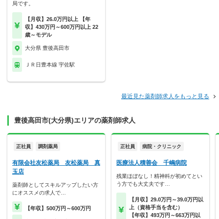
局です。
【月収】26.0万円以上 【年
収】430万円～600万円以上 22
歳～モデル
大分県 豊後高田市
ＪＲ日豊本線 宇佐駅
最近見た薬剤師求人をもっと見る
豊後高田市(大分県)エリアの薬剤師求人
正社員
調剤薬局
正社員
病院・クリニック
有限会社友松薬局 友松薬局 真
医療法人積善会 千嶋病院
玉店
残業ほぼなし！精神科が初めてとい
う方でも大丈夫です…
薬剤師としてスキルアップしたい方
にオススメの求人で…
【月収】29.0万円～39.0万円以
上（資格手当を含む）
【年収】500万円～600万円
【年収】493万円～663万円以