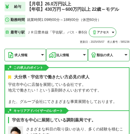
【月収】26.0万円以上
給与
【年収】430万円～600万円以上 22歳～モデル
勤務時間
就業時間1:09時00分～18時00分（休憩60分）
最寄り駅
ＪＲ日豊本線「宇佐駅」 バス・車6分
アクセス
更新日：2025/05/07 求人番号：585236
求人情報
法人情報
類似の求人
この求人のポイント
大分県・宇佐市で働きたい方必見の求人
宇佐市中心に店舗を展開している会社です。
地元で働きたい！という薬剤師さんいおすすめです。
また、グループ会社にてさまざまな事業展開をしております。
キャリアアドバイザーのレポート
宇佐市を中心に展開している調剤薬局です。
さまざまな科目の取り扱いがあり、多くの経験を積むこ