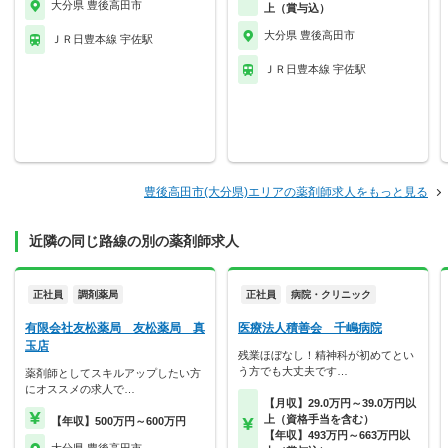
大分県 豊後高田市
上（賞与込）
大分県 豊後高田市
ＪＲ日豊本線 宇佐駅
ＪＲ日豊本線 宇佐駅
豊後高田市(大分県)エリアの薬剤師求人をもっと見る
近隣の同じ路線の別の薬剤師求人
正社員
調剤薬局
正社員
病院・クリニック
有限会社友松薬局 友松薬局 真
医療法人積善会 千嶋病院
玉店
残業ほぼなし！精神科が初めてとい
う方でも大丈夫です…
薬剤師としてスキルアップしたい方
にオススメの求人で…
【月収】29.0万円～39.0万円以
上（資格手当を含む）
【年収】500万円～600万円
【年収】493万円～663万円以