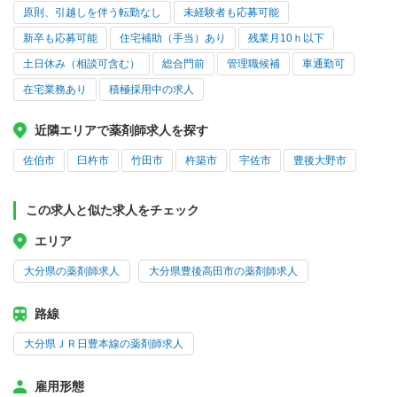
原則、引越しを伴う転勤なし
未経験者も応募可能
新卒も応募可能
住宅補助（手当）あり
残業月10ｈ以下
土日休み（相談可含む）
総合門前
管理職候補
車通勤可
在宅業務あり
積極採用中の求人
近隣エリアで薬剤師求人を探す
佐伯市
臼杵市
竹田市
杵築市
宇佐市
豊後大野市
この求人と似た求人をチェック
エリア
大分県の薬剤師求人
大分県豊後高田市の薬剤師求人
路線
大分県ＪＲ日豊本線の薬剤師求人
雇用形態