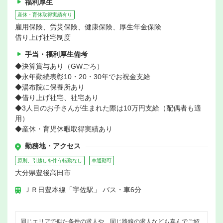
福利厚生
産休・育休取得実績有り
雇用保険、労災保険、健康保険、厚生年金保険
借り上げ社宅制度
手当・福利厚生備考
◆決算賞与あり（GWごろ）
◆永年勤続表彰10・20・30年でお祝金支給
◆湯布院に保養所あり
◆借り上げ社宅、社宅あり
◆3人目のお子さんが生まれた際は10万円支給（配偶者も適
用）
◆産休・育児休暇取得実績あり
勤務地・アクセス
原則、引越しを伴う転勤なし
車通勤可
大分県豊後高田市
ＪＲ日豊本線「宇佐駅」 バス・車6分
同じエリアで似た条件の求人や、同じ路線の求人なども喜んでご紹