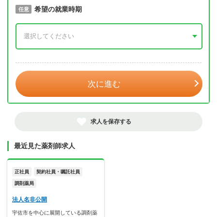
取得予定年
希望の就業時期
必須
任意
年 3月
次に進む
求人を保存する
最近見た薬剤師求人
正社員
契約社員・嘱託社員
調剤薬局
法人名非公開
宇佐市を中心に展開している調剤薬