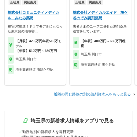
正社員
調剤薬局
正社員
調剤薬局
株式会社コミュニティメディカ
株式会社メディカルエイド 鳩ケ
ル みなみ薬局
谷のぞみ調剤薬局
在宅DX推進！ドラマモデルにもなっ
患者さまのニーズに併せた調剤薬局
た東京発の地域密…
運営をしています。
【月収】42.5万円年収510万モ
【年収】400万円～650万円程
デル
度
【年収】510万円～680万円
埼玉県 川口市
埼玉県 川口市
埼玉高速鉄道 鳩ケ谷駅
埼玉高速鉄道 南鳩ケ谷駅
近隣の同じ路線の別の薬剤師求人をもっと見る
埼玉県の新着求人情報をアプリで見る
勤務地別の新着求人を毎日更新