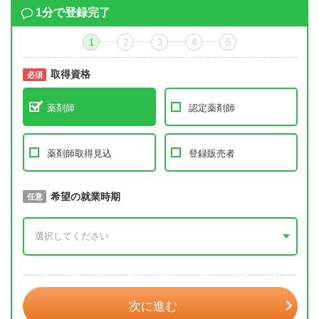
1分で登録完了
1
2
3
4
5
取得資格
必須
必須
薬剤師
認定薬剤師
薬剤師取得見込
登録販売者
取得予定年
希望の就業時期
必須
任意
年 3月
次に進む