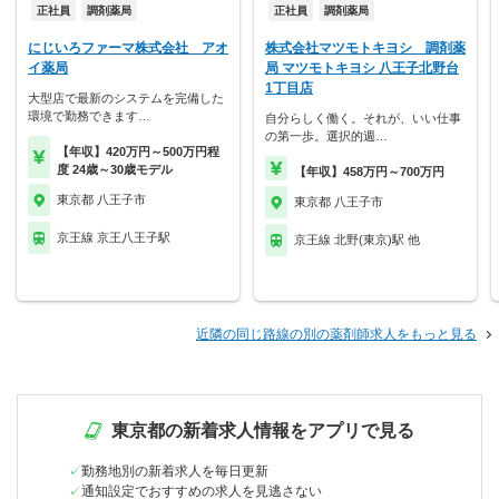
正社員
調剤薬局
正社員
調剤薬局
にじいろファーマ株式会社 アオ
株式会社マツモトキヨシ 調剤薬
イ薬局
局 マツモトキヨシ 八王子北野台
1丁目店
大型店で最新のシステムを完備した
環境で勤務できます…
自分らしく働く。それが、いい仕事
の第一歩。選択的週…
【年収】420万円～500万円程
度 24歳～30歳モデル
【年収】458万円～700万円
東京都 八王子市
東京都 八王子市
京王線 京王八王子駅
京王線 北野(東京)駅 他
近隣の同じ路線の別の薬剤師求人をもっと見る
東京都の新着求人情報をアプリで見る
勤務地別の新着求人を毎日更新
通知設定でおすすめの求人を見逃さない