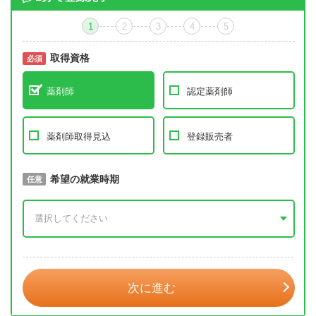
1
2
3
4
5
取得資格
必須
必須
薬剤師
認定薬剤師
薬剤師取得見込
登録販売者
取得予定年
希望の就業時期
必須
任意
年 3月
次に進む