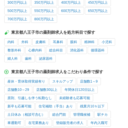
300万円以上
350万円以上
400万円以上
450万円以上
500万円以上
550万円以上
600万円以上
650万円以上
700万円以上
800万円以上
東京都八王子市の薬剤師求人を処方科目で探す
内科
外科
皮膚科
耳鼻科
眼科
精神科
小児科
整形外科
心療内科
総合科目
消化器科
循環器科
婦人科
歯科
泌尿器科
東京都八王子市の薬剤師求人をこだわり条件で探す
産休・育休取得実績有り
スキルアップ
店舗数1～9
店舗数10～29
店舗数30以上
年間休日120日以上
原則、引越しを伴う転勤なし
未経験者も応募可能
新卒も応募可能
住宅補助（手当）あり
残業月10ｈ以下
土日休み（相談可含む）
総合門前
管理職候補
駅チカ
車通勤可
在宅業務あり
登録販売者の求人
年内入職可