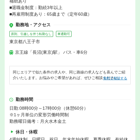
補助あり
■退職金制度：勤続3年以上
■再雇用制度あり：65歳まで（定年60歳）
勤務地・アクセス
原則、引越しを伴う転勤なし
車通勤可
東京都八王子市
京王線「長沼(東京)駅」 バス・車6分
同じエリアで似た条件の求人や、同じ路線の求人なども喜んでご紹
介いたします。お悩みやご希望があれば、ぜひご相談ください。
無料で相談する
勤務時間
日勤:08時00分～17時00分（休憩60分）
※1ヶ月単位の変形労働時間制
勤務曜日備考：月火水木金土
休日・休暇
4週8休制 日曜日 祝日 年末年始休暇 夏季休暇 有給休