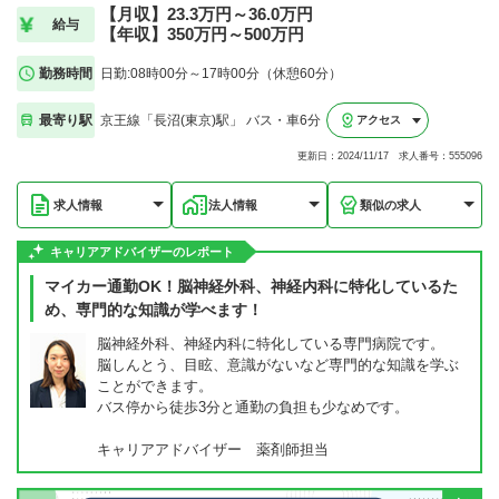
【月収】23.3万円～36.0万円
給与
【年収】350万円～500万円
勤務時間
日勤:08時00分～17時00分（休憩60分）
最寄り駅
京王線「長沼(東京)駅」 バス・車6分
アクセス
更新日：2024/11/17 求人番号：555096
求人情報
法人情報
類似の求人
キャリアアドバイザーのレポート
マイカー通勤OK！脳神経外科、神経内科に特化しているた
め、専門的な知識が学べます！
脳神経外科、神経内科に特化している専門病院です。
脳しんとう、目眩、意識がないなど専門的な知識を学ぶ
ことができます。
バス停から徒歩3分と通勤の負担も少なめです。
キャリアアドバイザー 薬剤師担当