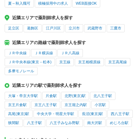
夏～秋入職可
積極採用中の求人
WEB面接OK
近隣エリアで薬剤師求人を探す
足立区
葛飾区
江戸川区
立川市
武蔵野市
三鷹市
近隣エリアの路線で薬剤師求人を探す
ＪＲ中央線
ＪＲ横浜線
ＪＲ八高線
ＪＲ中央本線(東京－松本)
京王線
京王相模原線
京王高尾線
多摩モノレール
近隣エリアの駅で薬剤師求人を探す
大塚・帝京大学駅
片倉駅
北野(東京)駅
北八王子駅
京王片倉駅
京王八王子駅
京王堀之内駅
小宮駅
高尾(東京)駅
中央大学・明星大学駅
長沼(東京)駅
西八王子駅
狭間駅
八王子駅
八王子みなみ野駅
南大沢駅
めじろ台駅