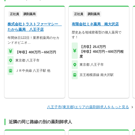
正社員
調剤薬局
正社員
調剤薬局
株式会社トラストファーマシー
有限会社ミネ薬局 南大沢店
たから薬局 八王子店
歴史ある地域密着型の個人薬局で
す！
年間休日122日！業界初薬局のセカ
ンドオピニオ…
【月収】25.0万円
【年収】450万円～600万円程
【年収】400万円～650万円
度
東京都 八王子市
東京都 八王子市
ＪＲ中央線 八王子駅 他
京王相模原線 南大沢駅
八王子市(東京都)エリアの薬剤師求人をもっと見る
近隣の同じ路線の別の薬剤師求人