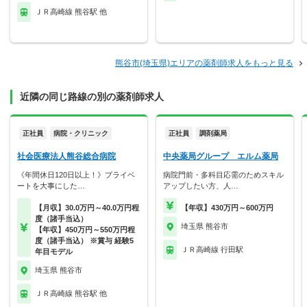
ＪＲ高崎線 熊谷駅 他
熊谷市(埼玉県)エリアの薬剤師求人をもっと見る
近隣の同じ路線の別の薬剤師求人
正社員
病院・クリニック
正社員
調剤薬局
社会医療法人熊谷総合病院
中央薬局グループ エルム薬局
《年間休日120日以上！》プライベ
病院門前・多科目応需のためスキル
ートを大事にした…
アップしたい方、人…
【月収】30.0万円～40.0万円程
【年収】430万円～600万円
度（諸手当込）
埼玉県 熊谷市
【年収】450万円～550万円程
度（諸手当込） ※賞与 経験5
ＪＲ高崎線 行田駅
年目モデル
埼玉県 熊谷市
ＪＲ高崎線 熊谷駅 他