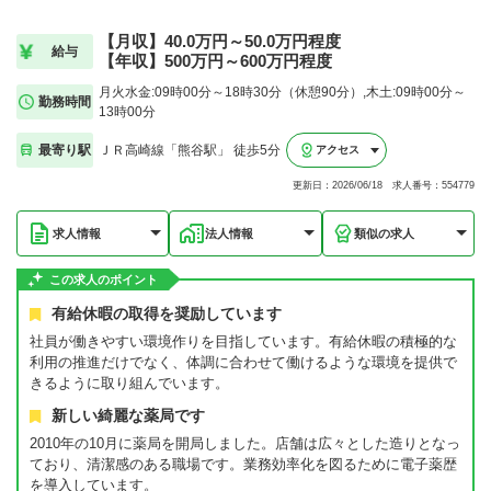
【月収】40.0万円～50.0万円程度
給与
【年収】500万円～600万円程度
月火水金:09時00分～18時30分（休憩90分）,木土:09時00分～
勤務時間
13時00分
最寄り駅
ＪＲ高崎線「熊谷駅」 徒歩5分
アクセス
更新日：2026/06/18 求人番号：554779
求人情報
法人情報
類似の求人
この求人のポイント
有給休暇の取得を奨励しています
社員が働きやすい環境作りを目指しています。有給休暇の積極的な
利用の推進だけでなく、体調に合わせて働けるような環境を提供で
きるように取り組んでいます。
新しい綺麗な薬局です
2010年の10月に薬局を開局しました。店舗は広々とした造りとなっ
ており、清潔感のある職場です。業務効率化を図るために電子薬歴
を導入しています。