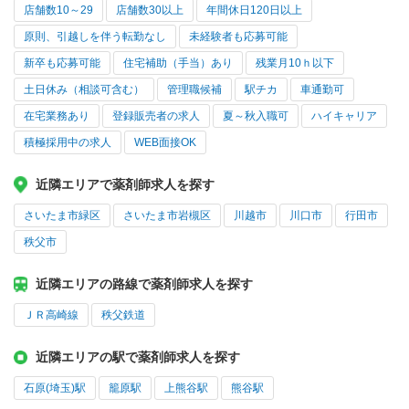
店舗数10～29
店舗数30以上
年間休日120日以上
原則、引越しを伴う転勤なし
未経験者も応募可能
新卒も応募可能
住宅補助（手当）あり
残業月10ｈ以下
土日休み（相談可含む）
管理職候補
駅チカ
車通勤可
在宅業務あり
登録販売者の求人
夏～秋入職可
ハイキャリア
積極採用中の求人
WEB面接OK
近隣エリアで薬剤師求人を探す
さいたま市緑区
さいたま市岩槻区
川越市
川口市
行田市
秩父市
近隣エリアの路線で薬剤師求人を探す
ＪＲ高崎線
秩父鉄道
近隣エリアの駅で薬剤師求人を探す
石原(埼玉)駅
籠原駅
上熊谷駅
熊谷駅