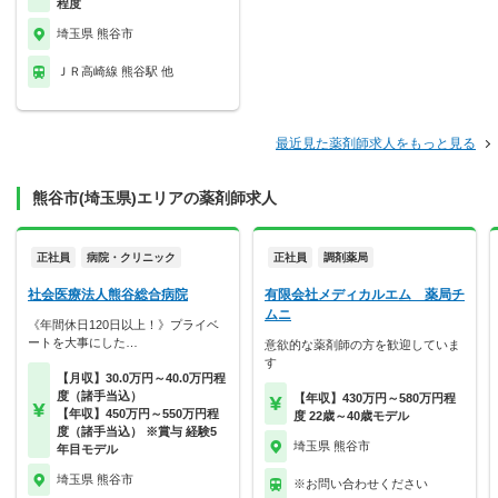
程度
埼玉県 熊谷市
ＪＲ高崎線 熊谷駅 他
最近見た薬剤師求人をもっと見る
熊谷市(埼玉県)エリアの薬剤師求人
正社員
病院・クリニック
正社員
調剤薬局
社会医療法人熊谷総合病院
有限会社メディカルエム 薬局チ
ムニ
《年間休日120日以上！》プライベ
ートを大事にした…
意欲的な薬剤師の方を歓迎していま
す
【月収】30.0万円～40.0万円程
度（諸手当込）
【年収】430万円～580万円程
【年収】450万円～550万円程
度 22歳～40歳モデル
度（諸手当込） ※賞与 経験5
埼玉県 熊谷市
年目モデル
埼玉県 熊谷市
※お問い合わせください