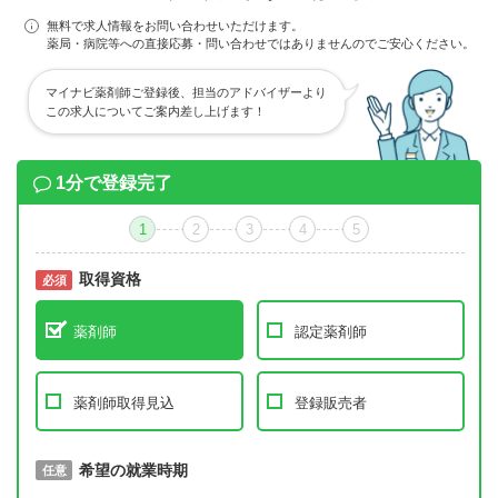
無料で求人情報をお問い合わせいただけます。
薬局・病院等への直接応募・問い合わせではありませんのでご安心ください。
マイナビ薬剤師ご登録後、担当のアドバイザーより
この求人についてご案内差し上げます！
1分で登録完了
1
2
3
4
5
取得資格
必須
必須
薬剤師
認定薬剤師
薬剤師取得見込
登録販売者
取得予定年
希望の就業時期
必須
任意