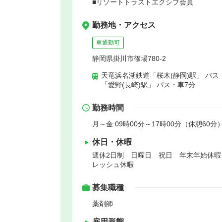
■リゾートトラストエクシブ会員
勤務地・アクセス
車通勤可
静岡県掛川市篠場780-2
天竜浜名湖鉄道「桜木(静岡)駅」 バス
「愛野(長崎)駅」 バス・車7分
勤務時間
月～金:09時00分～17時00分（休憩60分）
休日・休暇
週休2日制 日曜日 祝日 年末年始休
レッシュ休暇
募集職種
薬剤師
雇用形態