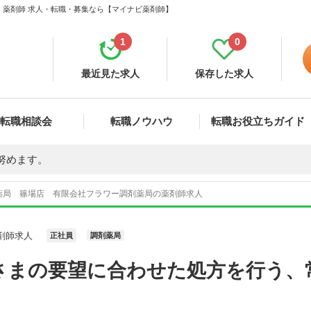
 薬剤師 求人・転職・募集なら【マイナビ薬剤師】
1
0
最近見た求人
保存した求人
転職相談会
転職ノウハウ
転職お役立ちガイド
努めます。
薬局 篠場店 有限会社フラワー調剤薬局の薬剤師求人
剤師求人
正社員
調剤薬局
さまの要望に合わせた処方を行う、