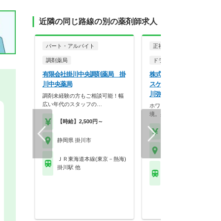
近隣の同じ路線の別の薬剤師求人
パート・アルバイト
正社員
調剤薬局
ドラッグストア（調剤併設
有限会社掛川中央調剤薬局 掛
株式会社ココカラファイン
川中央薬局
スケア ココカラファイン
川弥生店
調剤未経験の方もご相談可能！幅
広い年代のスタッフの…
ホワイト500認定のクリーン
境。身だしなみの自…
【時給】2,500円～
【年収】430万円～56
静岡県 掛川市
静岡県 掛川市
ＪＲ東海道本線(東京－熱海)
掛川駅 他
ＪＲ東海道本線(東京－
掛川駅 他