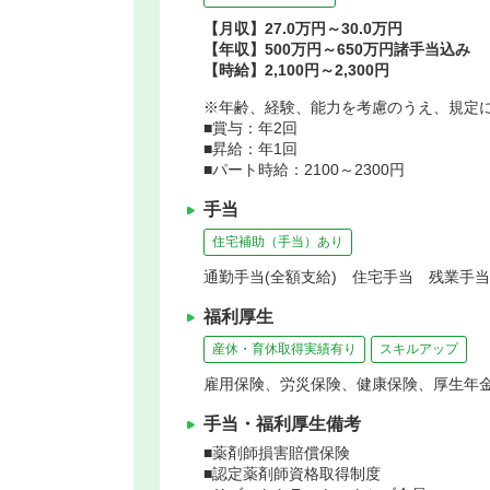
【月収】27.0万円～30.0万円
【年収】500万円～650万円諸手当込み
【時給】2,100円～2,300円
※年齢、経験、能力を考慮のうえ、規定
■賞与：年2回
■昇給：年1回
■パート時給：2100～2300円
手当
住宅補助（手当）あり
通勤手当(全額支給) 住宅手当 残業手当
福利厚生
産休・育休取得実績有り
スキルアップ
雇用保険、労災保険、健康保険、厚生年
手当・福利厚生備考
■薬剤師損害賠償保険
■認定薬剤師資格取得制度