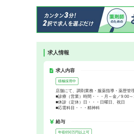
求人情報
求人内容
積極採用中
店舗にて、調剤業務・服薬指導・薬歴管
■診療（営業）時間・・・月～金／9:00～17:
■休診（定休）日・・・日曜日、祝日
■応需科目・・・精神科
給与
年収650万円以上可