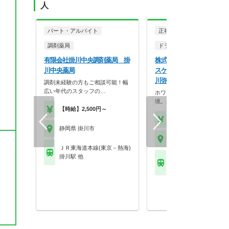
人
を
パート・アルバイト
正社員
調剤薬局
ドラッグストア（調剤併設
有限会社掛川中央調剤薬局 掛
株式会社ココカラファイン
川中央薬局
スケア ココカラファイン
川弥生店
調剤未経験の方もご相談可能！幅
広い年代のスタッフの…
ホワイト500認定のクリーン
境。身だしなみの自…
【時給】2,500円～
【年収】430万円～56
静岡県 掛川市
静岡県 掛川市
ＪＲ東海道本線(東京－熱海)
掛川駅 他
ＪＲ東海道本線(東京－
掛川駅 他