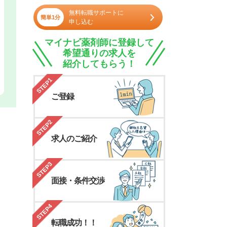
無料転職サポートに
簡単1分
申し込む
マイナビ薬剤師に登録して
希望通りの求人を
紹介してもらう！
STEP1
ご登録
STEP2
求人のご紹介
STEP3
面接・条件交渉
STEP4
転職成功！！