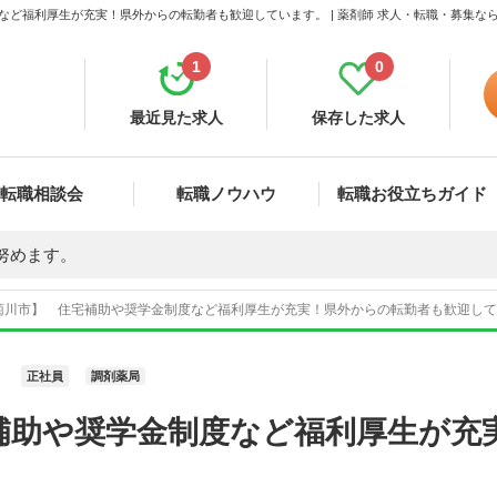
など福利厚生が充実！県外からの転勤者も歓迎しています。 | 薬剤師 求人・転職・募集な
1
0
最近見た求人
保存した求人
転職相談会
転職ノウハウ
転職お役立ちガイド
努めます。
菊川市】 住宅補助や奨学金制度など福利厚生が充実！県外からの転勤者も歓迎していま
正社員
調剤薬局
補助や奨学金制度など福利厚生が充