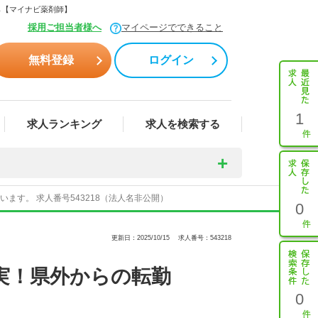
ら【マイナビ薬剤師】
採用ご担当者様へ
マイページでできること
無料登録
ログイン
1
求人ランキング
求人を検索する
す。 求人番号543218（法人名非公開）
0
更新日：2025/10/15
求人番号：543218
実！県外からの転勤
0