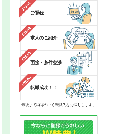
STEP1
ご登録
STEP2
求人のご紹介
STEP3
面接・条件交渉
STEP4
転職成功！！
最後まで納得のいく転職先をお探しします。