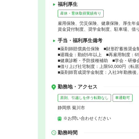
福利厚生
産休・育休取得実績有り
雇用保険、労災保険、健康保険、厚生年
資金貸付制度、奨学金制度、駐車場、借
手当・福利厚生備考
■薬剤師賠償責任保険 ■財形貯蓄推奨金
■退職金：勤続5年以上 ■再雇用制度：6
■健康診断・予防接種補助 ■学会・研修
■借り上げ社宅制度：上限50,000円（
■薬剤師育成奨学金制度：入社3年勤務後
勤務地・アクセス
原則、引越しを伴う転勤なし
車通勤可
静岡県 菊川市
※お問い合わせください
勤務時間