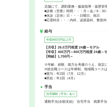
店舗にて、調剤業務・服薬指導・薬歴管
■診療（営業）時間・・・月～金／8：30～1
■休診（定休）日・・・日曜日、祝日
■応需科目・・・内科、泌尿器科、整形外
給与
年収800万円以上可
【月収】26.0万円程度 24歳～モデル
【年収】400万円～800万円程度 24歳～
【時給】1,700円～
※年齢、経験、能力を考慮のうえ、規定
※総合職コースは年俸制、地域職コース
■賞与：年2回（7月、12月）
■昇給：年1回（4月）
手当
住宅補助（手当）あり
通勤手当(全額支給) 住宅手当 残業手当