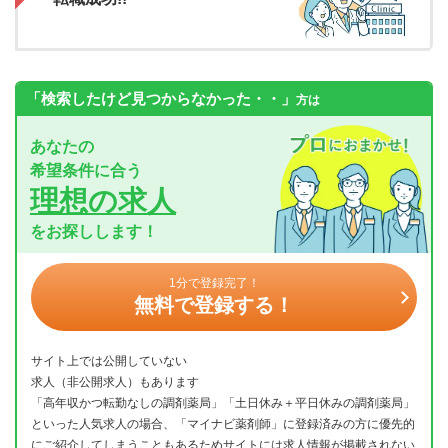
「検索したけど見つからなかった・・」
方は
あなたの
希望条件に合う
理想の求人
をお探しします！
1分で登録完了！
無料で登録する！
サイト上では公開していない
求人（非公開求人）もあります
「高年収かつ転勤なしの調剤薬局」「土日休み＋平日休みの調剤薬局」
といった人気求人の場合、「マイナビ薬剤師」に登録済みの方に優先的
にご紹介してしまうこともあるためサイトには求人情報が掲載されない