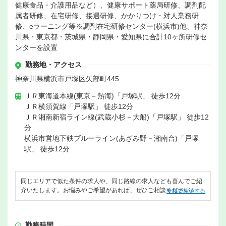
健康食品・介護用品など）、健康サポート薬局研修、調剤配
属者研修、在宅研修、接遇研修、かかりつけ・対人業務研
修、eラーニング等※調剤在宅研修センター(横浜市)他、神奈
川県・東京都・茨城県・静岡県・愛知県に合計10ヶ所研修セ
ンターを設置
勤務地・アクセス
神奈川県横浜市戸塚区矢部町445
ＪＲ東海道本線(東京－熱海)「戸塚駅」 徒歩12分
ＪＲ横須賀線「戸塚駅」 徒歩12分
ＪＲ湘南新宿ライン線(武蔵小杉－大船)「戸塚駅」 徒歩12
分
横浜市営地下鉄ブルーライン(あざみ野－湘南台)「戸塚
駅」 徒歩12分
同じエリアで似た条件の求人や、同じ路線の求人なども喜んでご紹
介いたします。お悩みやご希望があれば、ぜひご相談ください。
無料で相談する
勤務時間