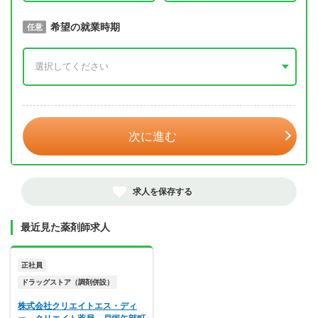
取得予定年
希望の就業時期
必須
任意
年 3月
次に進む
求人を保存する
最近見た薬剤師求人
正社員
ドラッグストア（調剤併設）
株式会社クリエイトエス・ディ