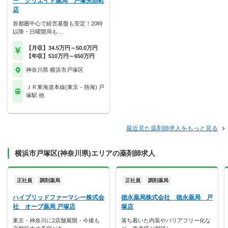
ー クリエイト薬局 戸塚矢部町
店
首都圏中心で経営基盤も安定！20時
以降・日曜開局も…
【月収】34.5万円～50.0万円
【年収】510万円～650万円
神奈川県 横浜市戸塚区
ＪＲ東海道本線(東京－熱海) 戸
塚駅 他
最近見た薬剤師求人をもっと見る
横浜市戸塚区(神奈川県)エリアの薬剤師求人
正社員
調剤薬局
正社員
調剤薬局
ハイブリッドファーマシー株式会
徳永薬局株式会社 徳永薬局 戸
社 オーブ薬局 戸塚店
塚店
東京・神奈川に2店舗展開・今後も
落ち着いた内装やバリアフリー化な