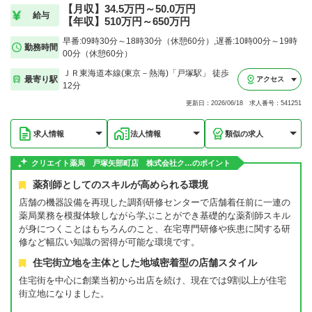
【月収】34.5万円～50.0万円
給与
【年収】510万円～650万円
早番:09時30分～18時30分（休憩60分）,遅番:10時00分～19時
勤務時間
00分（休憩60分）
ＪＲ東海道本線(東京－熱海)「戸塚駅」 徒歩
最寄り駅
アクセス
12分
更新日：2026/06/18 求人番号：541251
求人情報
法人情報
類似の求人
クリエイト薬局 戸塚矢部町店 株式会社ク…のポイント
薬剤師としてのスキルが高められる環境
店舗の機器設備を再現した調剤研修センターで店舗着任前に一連の
薬局業務を模擬体験しながら学ぶことができ基礎的な薬剤師スキル
が身につくことはもちろんのこと、在宅専門研修や疾患に関する研
修など幅広い知識の習得が可能な環境です。
住宅街立地を主体とした地域密着型の店舗スタイル
住宅街を中心に創業当初から出店を続け、現在では9割以上が住宅
街立地になりました。