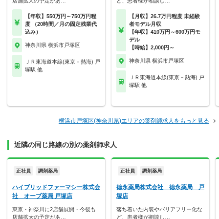
店舗拡大の予定があ…
ど、患者様が相談し…
【年収】550万円～750万円程
【月収】26.7万円程度 未経験
度 （20時間／月の固定残業代
者モデル月収
込み）
【年収】410万円～600万円モ
デル
神奈川県 横浜市戸塚区
【時給】2,000円～
神奈川県 横浜市戸塚区
ＪＲ東海道本線(東京－熱海) 戸
塚駅 他
ＪＲ東海道本線(東京－熱海) 戸
塚駅 他
横浜市戸塚区(神奈川県)エリアの薬剤師求人をもっと見る
近隣の同じ路線の別の薬剤師求人
正社員
調剤薬局
正社員
調剤薬局
ハイブリッドファーマシー株式会
徳永薬局株式会社 徳永薬局 戸
社 オーブ薬局 戸塚店
塚店
東京・神奈川に2店舗展開・今後も
落ち着いた内装やバリアフリー化な
店舗拡大の予定があ…
ど、患者様が相談し…