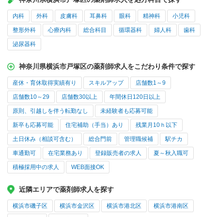
内科
外科
皮膚科
耳鼻科
眼科
精神科
小児科
整形外科
心療内科
総合科目
循環器科
婦人科
歯科
泌尿器科
神奈川県横浜市戸塚区の薬剤師求人をこだわり条件で探す
産休・育休取得実績有り
スキルアップ
店舗数1～9
店舗数10～29
店舗数30以上
年間休日120日以上
原則、引越しを伴う転勤なし
未経験者も応募可能
新卒も応募可能
住宅補助（手当）あり
残業月10ｈ以下
土日休み（相談可含む）
総合門前
管理職候補
駅チカ
車通勤可
在宅業務あり
登録販売者の求人
夏～秋入職可
積極採用中の求人
WEB面接OK
近隣エリアで薬剤師求人を探す
横浜市磯子区
横浜市金沢区
横浜市港北区
横浜市港南区