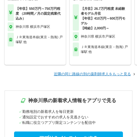
【年収】550万円～750万円程
【月収】26.7万円程度 未経験
度 （20時間／月の固定残業代
者モデル月収
込み）
【年収】410万円～600万円モ
デル
神奈川県 横浜市戸塚区
【時給】2,000円～
神奈川県 横浜市戸塚区
ＪＲ東海道本線(東京－熱海) 戸
塚駅 他
ＪＲ東海道本線(東京－熱海) 戸
塚駅 他
近隣の同じ路線の別の薬剤師求人をもっと見る
神奈川県の新着求人情報をアプリで見る
勤務地別の新着求人を毎日更新
通知設定でおすすめの求人を見逃さない
転職に役立つアプリ限定コンテンツを配信中