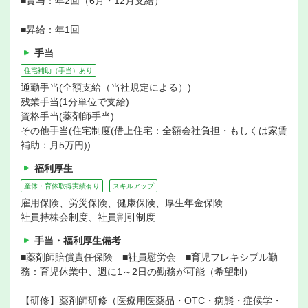
■賞与：年2回（6月・12月支給）
■昇給：年1回
手当
住宅補助（手当）あり
通勤手当(全額支給（当社規定による）)
残業手当(1分単位で支給)
資格手当(薬剤師手当)
その他手当(住宅制度(借上住宅：全額会社負担・もしくは家賃
補助：月5万円))
福利厚生
産休・育休取得実績有り
スキルアップ
雇用保険、労災保険、健康保険、厚生年金保険
社員持株会制度、社員割引制度
手当・福利厚生備考
■薬剤師賠償責任保険 ■社員慰労会 ■育児フレキシブル勤
務：育児休業中、週に1～2日の勤務が可能（希望制）
【研修】薬剤師研修（医療用医薬品・OTC・病態・症候学・