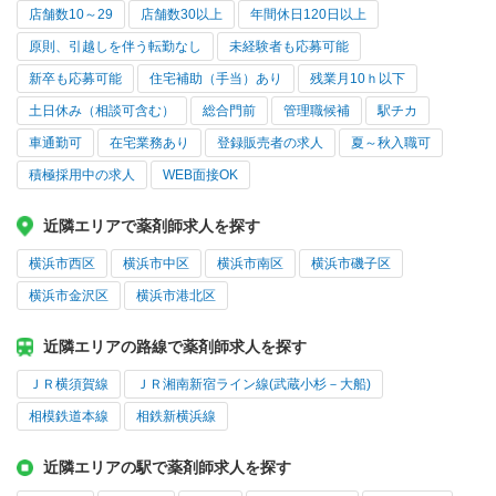
店舗数10～29
店舗数30以上
年間休日120日以上
原則、引越しを伴う転勤なし
未経験者も応募可能
新卒も応募可能
住宅補助（手当）あり
残業月10ｈ以下
土日休み（相談可含む）
総合門前
管理職候補
駅チカ
車通勤可
在宅業務あり
登録販売者の求人
夏～秋入職可
積極採用中の求人
WEB面接OK
近隣エリアで薬剤師求人を探す
横浜市西区
横浜市中区
横浜市南区
横浜市磯子区
横浜市金沢区
横浜市港北区
近隣エリアの路線で薬剤師求人を探す
ＪＲ横須賀線
ＪＲ湘南新宿ライン線(武蔵小杉－大船)
相模鉄道本線
相鉄新横浜線
近隣エリアの駅で薬剤師求人を探す