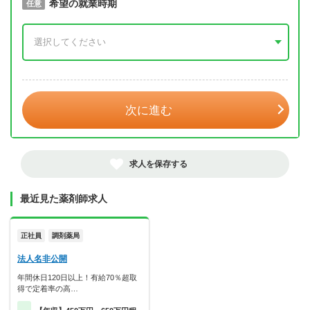
取得予定年
希望の就業時期
必須
任意
年 3月
次に進む
求人を保存する
最近見た薬剤師求人
正社員
調剤薬局
法人名非公開
年間休日120日以上！有給70％超取
得で定着率の高…