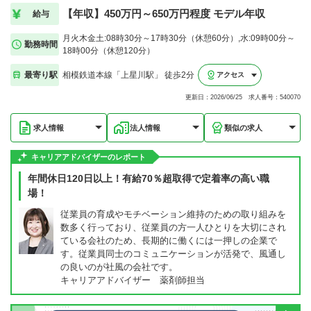
【年収】450万円～650万円程度 モデル年収
給与
月火木金土:08時30分～17時30分（休憩60分）,水:09時00分～
勤務時間
18時00分（休憩120分）
最寄り駅
相模鉄道本線「上星川駅」 徒歩2分
アクセス
更新日：2026/06/25 求人番号：540070
求人情報
法人情報
類似の求人
キャリアアドバイザーのレポート
年間休日120日以上！有給70％超取得で定着率の高い職
場！
従業員の育成やモチベーション維持のための取り組みを
数多く行っており、従業員の方一人ひとりを大切にされ
ている会社のため、長期的に働くには一押しの企業で
す。従業員同士のコミュニケーションが活発で、風通し
の良いのが社風の会社です。
キャリアアドバイザー 薬剤師担当