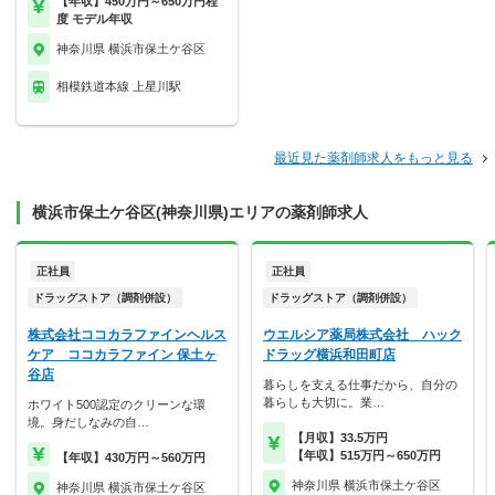
【年収】450万円～650万円程
度 モデル年収
神奈川県 横浜市保土ケ谷区
相模鉄道本線 上星川駅
最近見た薬剤師求人をもっと見る
横浜市保土ケ谷区(神奈川県)エリアの薬剤師求人
正社員
正社員
ドラッグストア（調剤併設）
ドラッグストア（調剤併設）
株式会社ココカラファインヘルス
ウエルシア薬局株式会社 ハック
ケア ココカラファイン 保土ヶ
ドラッグ横浜和田町店
谷店
暮らしを支える仕事だから、自分の
暮らしも大切に。業…
ホワイト500認定のクリーンな環
境。身だしなみの自…
【月収】33.5万円
【年収】515万円～650万円
【年収】430万円～560万円
神奈川県 横浜市保土ケ谷区
神奈川県 横浜市保土ケ谷区