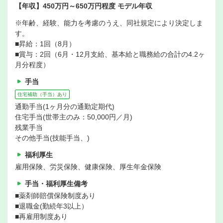
【年収】450万円～650万円程度 モデル年収
※年齢、経験、能力を考慮のうえ、同社規定により決定しま
す。
■昇給：1回（8月）
■賞与：2回（6月・12月支給、基本給と職務給の合計の4.2ヶ
月分程度）
手当
住宅補助（手当）あり
通勤手当(1ヶ月分の通勤定期代)
住宅手当(世帯主のみ：50,000円／月)
残業手当
その他手当(技能手当、)
福利厚生
雇用保険、労災保険、健康保険、厚生年金保険
手当・福利厚生備考
■薬剤師賠償保険制度あり
■退職金(勤続年3以上）
■再雇用制度あり