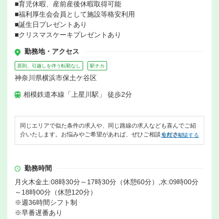
■育児休暇、産前産後休暇取得可能
■福利厚生会会員として施設等格安利用
■誕生日プレゼントあり
■クリスマスケーキプレゼントあり
勤務地・アクセス
原則、引越しを伴う転勤なし
駅チカ
神奈川県横浜市保土ケ谷区
相模鉄道本線「上星川駅」 徒歩2分
同じエリアで似た条件の求人や、同じ路線の求人なども喜んでご紹
介いたします。お悩みやご希望があれば、ぜひご相談ください。
無料で相談する
勤務時間
月火木金土:08時30分～17時30分（休憩60分）,水:09時00分
～18時00分（休憩120分）
※週36時間シフト制
※早番遅番あり