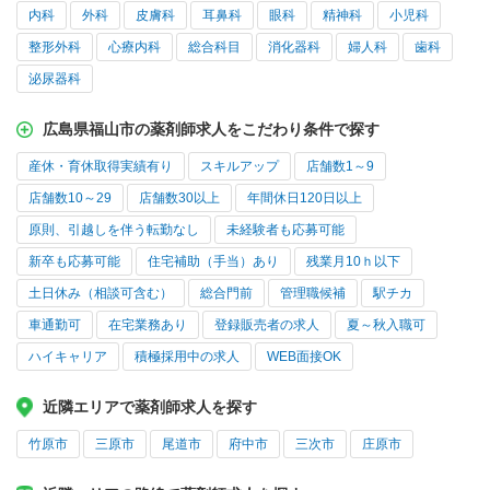
内科
外科
皮膚科
耳鼻科
眼科
精神科
小児科
整形外科
心療内科
総合科目
消化器科
婦人科
歯科
泌尿器科
広島県福山市の薬剤師求人をこだわり条件で探す
産休・育休取得実績有り
スキルアップ
店舗数1～9
店舗数10～29
店舗数30以上
年間休日120日以上
原則、引越しを伴う転勤なし
未経験者も応募可能
新卒も応募可能
住宅補助（手当）あり
残業月10ｈ以下
土日休み（相談可含む）
総合門前
管理職候補
駅チカ
車通勤可
在宅業務あり
登録販売者の求人
夏～秋入職可
ハイキャリア
積極採用中の求人
WEB面接OK
近隣エリアで薬剤師求人を探す
竹原市
三原市
尾道市
府中市
三次市
庄原市