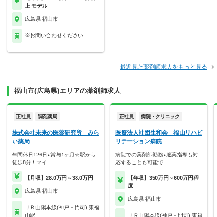
上 モデル
広島県 福山市
※お問い合わせください
最近見た薬剤師求人をもっと見る
福山市(広島県)エリアの薬剤師求人
正社員
調剤薬局
正社員
病院・クリニック
株式会社未来の医薬研究所 みら
医療法人社団生和会 福山リハビ
い薬局
リテーション病院
年間休日126日♪賞与4ヶ月☆駅から
病院での薬剤師勤務♪服薬指導も対
徒歩8分！マイ…
応することも可能で…
【月収】28.0万円～38.0万円
【年収】350万円～600万円程
度
広島県 福山市
広島県 福山市
ＪＲ山陽本線(神戸－門司) 東福
山駅
ＪＲ山陽本線(神戸－門司) 東福