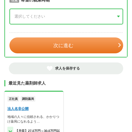
取得予定年
希望の就業時期
必須
任意
年 3月
次に進む
求人を保存する
最近見た薬剤師求人
正社員
調剤薬局
法人名非公開
地域の人々に信頼される、かかりつ
け薬局になれるよう…
【月収】27.0万円～30.0万円以