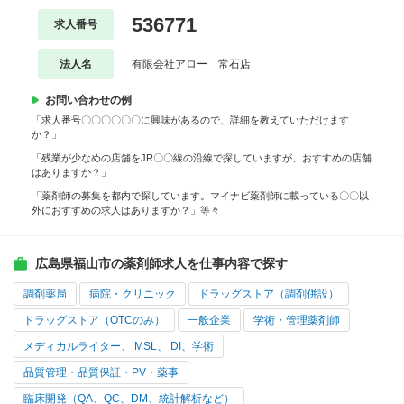
536771
求人番号
法人名
有限会社アロー 常石店
お問い合わせの例
「求人番号〇〇〇〇〇〇に興味があるので、詳細を教えていただけます
か？」
「残業が少なめの店舗をJR〇〇線の沿線で探していますが、おすすめの店舗
はありますか？」
「薬剤師の募集を都内で探しています。マイナビ薬剤師に載っている〇〇以
外におすすめの求人はありますか？」等々
広島県福山市の薬剤師求人を仕事内容で探す
調剤薬局
病院・クリニック
ドラッグストア（調剤併設）
ドラッグストア（OTCのみ）
一般企業
学術・管理薬剤師
メディカルライター、 MSL、 DI、学術
品質管理・品質保証・PV・薬事
臨床開発（QA、QC、DM、統計解析など）