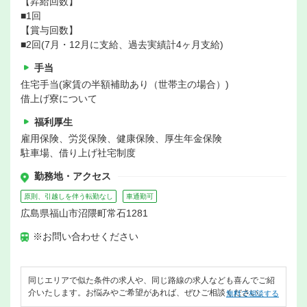
【昇給回数】
■1回
【賞与回数】
■2回(7月・12月に支給、過去実績計4ヶ月支給)
手当
住宅手当(家賃の半額補助あり（世帯主の場合）)
借上げ寮について
福利厚生
雇用保険、労災保険、健康保険、厚生年金保険
駐車場、借り上げ社宅制度
勤務地・アクセス
原則、引越しを伴う転勤なし
車通勤可
広島県福山市沼隈町常石1281
※お問い合わせください
同じエリアで似た条件の求人や、同じ路線の求人なども喜んでご紹
介いたします。お悩みやご希望があれば、ぜひご相談ください。
無料で相談する