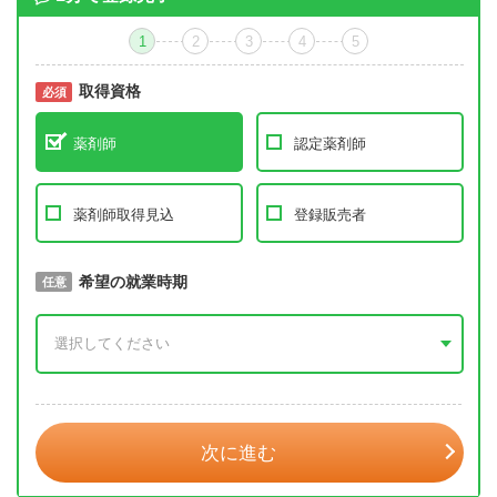
1
2
3
4
5
取得資格
必須
必須
薬剤師
認定薬剤師
薬剤師取得見込
登録販売者
取得予定年
希望の就業時期
必須
任意
年 3月
次に進む