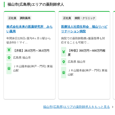
福山市(広島県)エリアの薬剤師求人
正社員
調剤薬局
正社員
病院・クリニック
株式会社未来の医薬研究所 みら
医療法人社団生和会 福山リハビ
い薬局
リテーション病院
年間休日126日♪賞与4ヶ月☆駅から
病院での薬剤師勤務♪服薬指導も対
徒歩8分！マイ…
応することも可能で…
【月収】28.0万円～38.0万円
【年収】350万円～600万円程
度
広島県 福山市
広島県 福山市
ＪＲ山陽本線(神戸－門司) 東福
山駅
ＪＲ山陽本線(神戸－門司) 東福
山駅
福山市(広島県)エリアの薬剤師求人をもっと見る