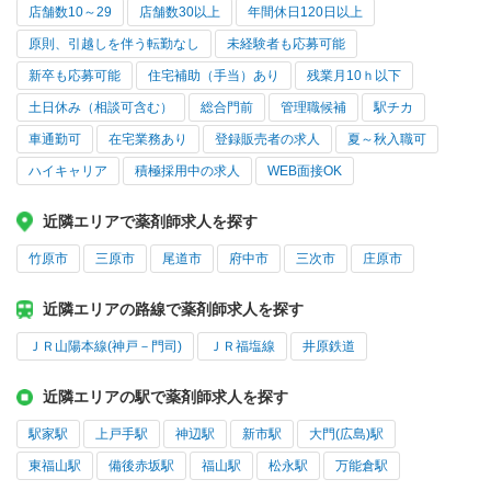
店舗数10～29
店舗数30以上
年間休日120日以上
原則、引越しを伴う転勤なし
未経験者も応募可能
新卒も応募可能
住宅補助（手当）あり
残業月10ｈ以下
土日休み（相談可含む）
総合門前
管理職候補
駅チカ
車通勤可
在宅業務あり
登録販売者の求人
夏～秋入職可
ハイキャリア
積極採用中の求人
WEB面接OK
近隣エリアで薬剤師求人を探す
竹原市
三原市
尾道市
府中市
三次市
庄原市
近隣エリアの路線で薬剤師求人を探す
ＪＲ山陽本線(神戸－門司)
ＪＲ福塩線
井原鉄道
近隣エリアの駅で薬剤師求人を探す
駅家駅
上戸手駅
神辺駅
新市駅
大門(広島)駅
東福山駅
備後赤坂駅
福山駅
松永駅
万能倉駅