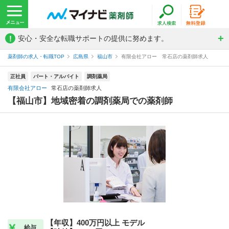
!
安心・安全な転職サポートの提供に努めます。
薬剤師の求人・転職TOP
広島県
福山市
有限会社アロー 常石店の薬剤師求人
正社員
パート・アルバイト
調剤薬局
有限会社アロー
常石店の薬剤師求人
【福山市】地域密着の調剤薬局での薬剤師
【年収】400万円以上 モデル
給与