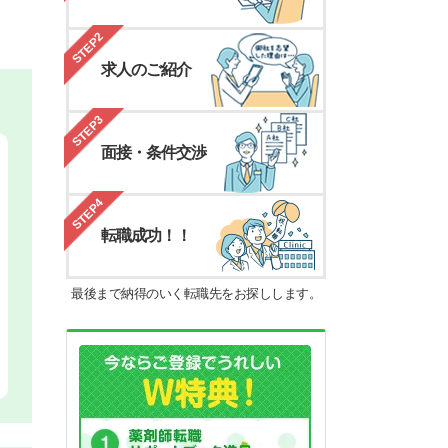
STEP2
求人のご紹介
STEP3
面接・条件交渉
STEP4
転職成功！！
最後まで納得のいく転職先をお探しします。