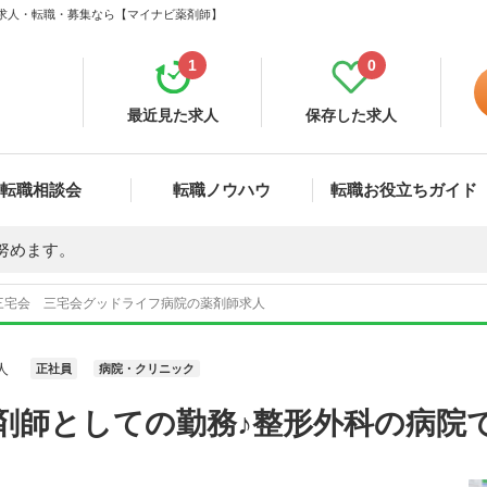
 求人・転職・募集なら【マイナビ薬剤師】
1
0
最近見た求人
保存した求人
転職相談会
転職ノウハウ
転職お役立ちガイド
努めます。
三宅会 三宅会グッドライフ病院の薬剤師求人
人
正社員
病院・クリニック
剤師としての勤務♪整形外科の病院