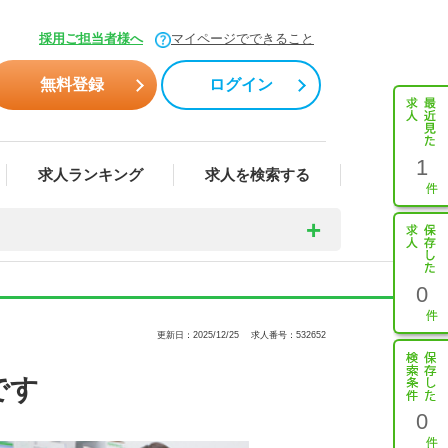
採用ご担当者様へ
マイページでできること
無料登録
ログイン
1
求人ランキング
求人を検索する
0
更新日：2025/12/25
求人番号：532652
です
0