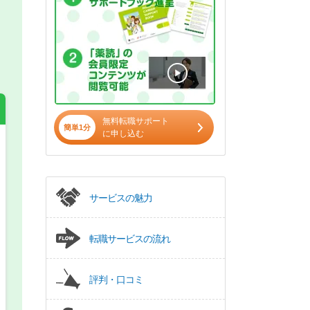
無料転職サポート
簡単1分
に申し込む
希望の働き方
必須
正社員
サービスの魅力
パート(週4日～5日)
転職サービスの流れ
評判・口コミ