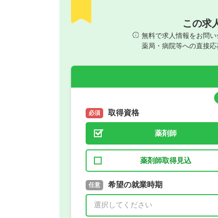
この求
無料で求人情報をお問い
薬局・病院等への直接応
取得資格
必須
薬剤師
薬剤師取得見込
取得予定年
希望の就業時期
必須
任意
年 3月