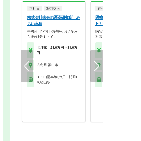
正社員
調剤薬局
正社員
病院・クリニッ
株式会社未来の医薬研究所 み
医療法人社団生和会 福山
らい薬局
ビリテーション病院
年間休日126日♪賞与4ヶ月☆駅か
病院での薬剤師勤務♪服薬指
ら徒歩8分！マイ…
対応することも可能で…
【月収】28.0万円～38.0万
【年収】350万円～60
円
程度
広島県 福山市
広島県 福山市
ＪＲ山陽本線(神戸－門司)
ＪＲ山陽本線(神戸－門
東福山駅
東福山駅