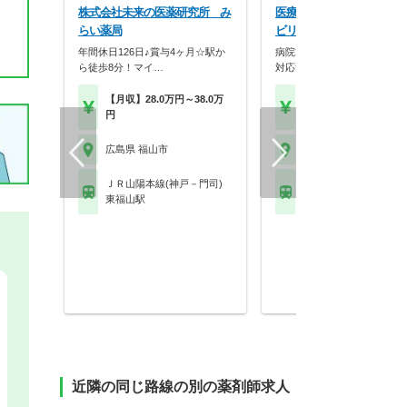
株式会社未来の医薬研究所 み
医療法人社団生和会 福山
らい薬局
ビリテーション病院
年間休日126日♪賞与4ヶ月☆駅か
病院での薬剤師勤務♪服薬指
ら徒歩8分！マイ…
対応することも可能で…
【月収】28.0万円～38.0万
【年収】350万円～60
円
程度
広島県 福山市
広島県 福山市
ＪＲ山陽本線(神戸－門司)
ＪＲ山陽本線(神戸－門
東福山駅
東福山駅
近隣の同じ路線の別の薬剤師求人