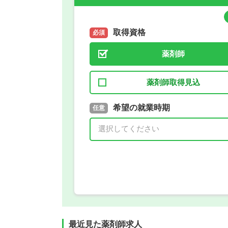
取得資格
必須
薬剤師
薬剤師取得見込
取得予定年
希望の就業時期
必須
任意
年 3月
最近見た薬剤師求人