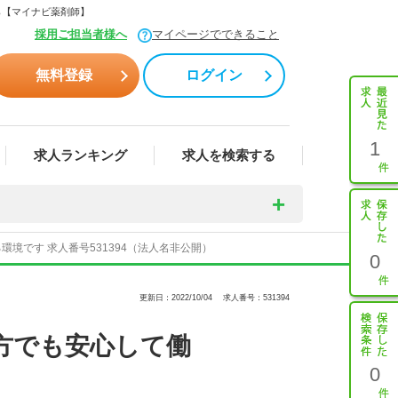
ら【マイナビ薬剤師】
採用ご担当者様へ
マイページでできること
無料登録
ログイン
1
求人ランキング
求人を検索する
境です 求人番号531394（法人名非公開）
0
更新日：2022/10/04
求人番号：531394
の方でも安心して働
0