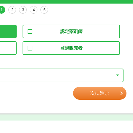
1
2
3
4
5
認定薬剤師
登録販売者
次に進む