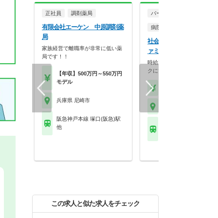
正社員
調剤薬局
パート・アルバイト
有限会社エーケン 中原調剤薬
病院・クリニック
局
社会医療法人中央会 はま
家族経営で離職率が非常に低い薬
ァミリークリニック
局です！！
時給2,200円◎ファミリーク
クにて薬剤師パ…
【年収】500万円～550万円
モデル
【時給】2,200円～
兵庫県 尼崎市
兵庫県 尼崎市
阪急神戸本線 塚口(阪急)駅
ＪＲ東海道本線(米原－
他
尼崎(ＪＲ)駅 他
この求人と似た求人をチェック