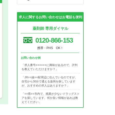
希望の働き方
必須
求人に関するお問い合わせはお電話も便利
正社員
薬剤師 専用ダイヤル
0120-866-153
パート(週4日～5日)
携帯・PHS OK！
お問い合わせ例
「求人番号○○○○○○に興味があるので、評判
を教えていただけますか？」
「JR○○線○○駅周辺に住んでいるのですが、
自宅から30分で通える薬局を探しています
が、おすすめの求人はありますか？」
「○○県○○市内で、残業が少ないドラッグスト
アを探しています。何か良い情報があれば教
えてください」