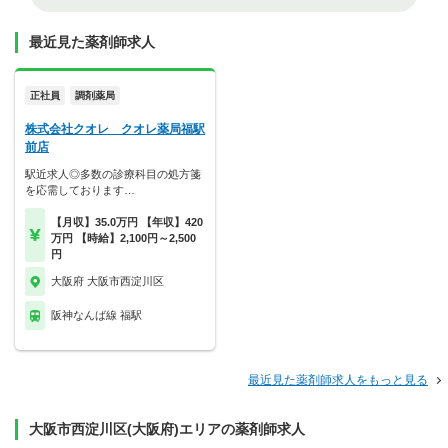
最近見た薬剤師求人
正社員
調剤薬局
株式会社クオレ クオレ薬局福駅
前店
駅近求人◎多数の診療科目の処方箋
を応需しております…
【月収】35.0万円 【年収】420
万円 【時給】2,100円～2,500
円
大阪府 大阪市西淀川区
阪神なんば線 福駅
最近見た薬剤師求人をもっと見る
大阪市西淀川区(大阪府)エリアの薬剤師求人