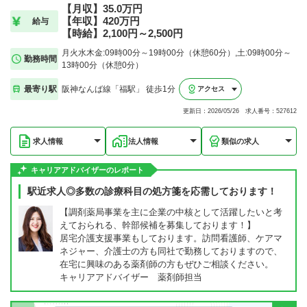
【月収】35.0万円
【年収】420万円
給与
【時給】2,100円～2,500円
月火水木金:09時00分～19時00分（休憩60分）,土:09時00分～
勤務時間
13時00分（休憩0分）
最寄り駅
阪神なんば線「福駅」 徒歩1分
アクセス
更新日：2026/05/26 求人番号：527612
求人情報
法人情報
類似の求人
キャリアアドバイザーのレポート
駅近求人◎多数の診療科目の処方箋を応需しております！
【調剤薬局事業を主に企業の中核として活躍したいと考
えておられる、幹部候補を募集しております！】
居宅介護支援事業もしております。訪問看護師、ケアマ
ネジャー、介護士の方も同社で勤務しておりますので、
在宅に興味のある薬剤師の方もぜひご相談ください。
キャリアアドバイザー 薬剤師担当