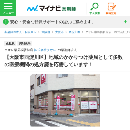
!
安心・安全な転職サポートの提供に努めます。
薬剤師の求人・転職TOP
大阪府
大阪市
西淀川区
クオレ薬局福駅前店 株式会社ク
正社員
調剤薬局
クオレ薬局福駅前店
株式会社クオレ
の薬剤師求人
【大阪市西淀川区】地域のかかりつけ薬局として多数
の医療機関の処方箋を応需しています！