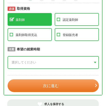
取得資格
必須
必須
薬剤師
認定薬剤師
薬剤師取得見込
登録販売者
取得予定年
希望の就業時期
必須
任意
年 3月
次に進む
求人を保存する