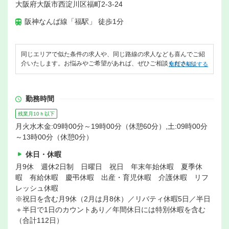
大阪府大阪市西淀川区福町2-3-24
阪神なんば線「福駅」 徒歩1分
同じエリアで似た条件の求人や、同じ路線の求人なども喜んでご紹
介いたします。お悩みやご希望があれば、ぜひご相談ください。
無料で相談する
勤務時間
残業月10ｈ以下
月火水木金:09時00分～19時00分（休憩60分）,土:09時00分
～13時00分（休憩0分）
休日・休暇
月9休 週休2日制 日曜日 祝日 年末年始休暇 夏季休
暇 有給休暇 慶弔休暇 出産・育児休暇 介護休暇 リフ
レッシュ休暇
※祝日を含む月9休（2月は月8休）／リバティ休暇5日／半日
＋半日で1日のカウントあり／年間休日には特別休暇を含む
（合計112日）