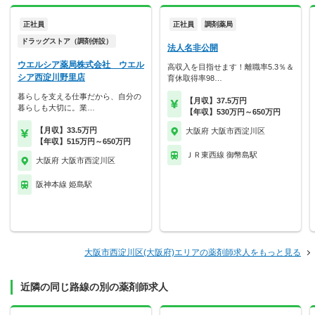
正社員
正社員
調剤薬局
ドラッグストア（調剤併設）
法人名非公開
ウエルシア薬局株式会社 ウエル
高収入を目指せます！離職率5.3％＆
シア西淀川野里店
育休取得率98…
暮らしを支える仕事だから、自分の
【月収】37.5万円
暮らしも大切に。業…
【年収】530万円～650万円
【月収】33.5万円
大阪府 大阪市西淀川区
【年収】515万円～650万円
ＪＲ東西線 御幣島駅
大阪府 大阪市西淀川区
阪神本線 姫島駅
大阪市西淀川区(大阪府)エリアの薬剤師求人をもっと見る
近隣の同じ路線の別の薬剤師求人