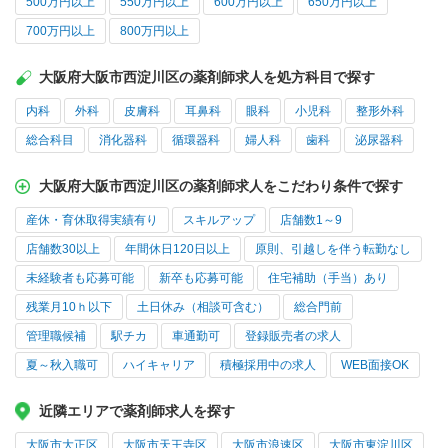
500万円以上
550万円以上
600万円以上
650万円以上
700万円以上
800万円以上
大阪府大阪市西淀川区の薬剤師求人を処方科目で探す
内科
外科
皮膚科
耳鼻科
眼科
小児科
整形外科
総合科目
消化器科
循環器科
婦人科
歯科
泌尿器科
大阪府大阪市西淀川区の薬剤師求人をこだわり条件で探す
産休・育休取得実績有り
スキルアップ
店舗数1～9
店舗数30以上
年間休日120日以上
原則、引越しを伴う転勤なし
未経験者も応募可能
新卒も応募可能
住宅補助（手当）あり
残業月10ｈ以下
土日休み（相談可含む）
総合門前
管理職候補
駅チカ
車通勤可
登録販売者の求人
夏～秋入職可
ハイキャリア
積極採用中の求人
WEB面接OK
近隣エリアで薬剤師求人を探す
大阪市大正区
大阪市天王寺区
大阪市浪速区
大阪市東淀川区