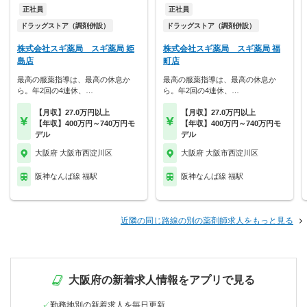
正社員
正社員
ドラッグストア（調剤併設）
ドラッグストア（調剤併設）
株式会社スギ薬局 スギ薬局 姫
株式会社スギ薬局 スギ薬局 福
島店
町店
最高の服薬指導は、最高の休息か
最高の服薬指導は、最高の休息か
ら。年2回の4連休、…
ら。年2回の4連休、…
【月収】27.0万円以上
【月収】27.0万円以上
【年収】400万円～740万円モ
【年収】400万円～740万円モ
デル
デル
大阪府 大阪市西淀川区
大阪府 大阪市西淀川区
阪神なんば線 福駅
阪神なんば線 福駅
近隣の同じ路線の別の薬剤師求人をもっと見る
大阪府の新着求人情報をアプリで見る
勤務地別の新着求人を毎日更新