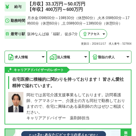
【月収】33.3万円～50.0万円
給与
【年収】400万円～600万円
月水金:09時00分～19時30分（休憩60分）,火木:09時00分～17
勤務時間
時00分（休憩60分）,土:09時00分～13時00分（休憩0分）
最寄り駅
阪神なんば線「福駅」 徒歩7分
アクセス
更新日：2024/11/17 求人番号：527604
求人情報
法人情報
類似の求人
キャリアアドバイザーのレポート
在宅医療に積極的に関わりを持っております！ 皆さん愛社
精神で溢れています。
同社では居宅介護支援事業もしております。訪問看護
師、ケアマネジャー、介護士の方も同社で勤務しており
ますので、在宅に興味のある薬剤師の方はぜひご相談く
ださい。
キャリアアドバイザー 薬剤師担当