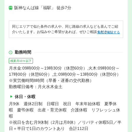
阪神なんば線「福駅」 徒歩7分
同じエリアで似た条件の求人や、同じ路線の求人なども喜んでご紹
介いたします。お悩みやご希望があれば、ぜひご相談ください。
無料で相談する
勤務時間
残業月10ｈ以下
月水金:09時00分～19時30分（休憩60分）,火木:09時00分～
17時00分（休憩60分）,土:09時00分～13時00分（休憩0分）
※実労働時間8時間（早番・遅番の交代勤務）
勤務曜日備考：月火水木金土
休日・休暇
月9休 週休2日制 日曜日 祝日 年末年始休暇 夏季休
暇 慶弔休暇 出産・育児休暇 介護休暇 リフレッシュ休
暇
※祝日を含む月9休制（2月は月8休）／リバティ休暇5日／半
日＋半日で1日のカウントあり 合計112日