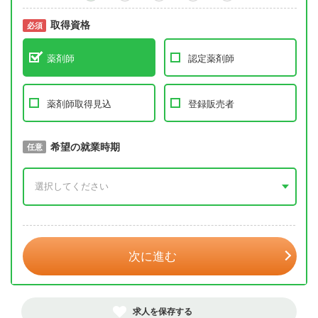
取得資格
必須
必須
薬剤師
認定薬剤師
薬剤師取得見込
登録販売者
取得予定年
希望の就業時期
必須
任意
年 3月
次に進む
求人を保存する