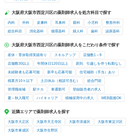
大阪府大阪市西淀川区の薬剤師求人を処方科目で探す
内科
外科
皮膚科
耳鼻科
眼科
小児科
整形外科
総合科目
消化器科
循環器科
婦人科
歯科
泌尿器科
大阪府大阪市西淀川区の薬剤師求人をこだわり条件で探す
産休・育休取得実績有り
スキルアップ
店舗数1～9
店舗数30以上
年間休日120日以上
原則、引越しを伴う転勤なし
未経験者も応募可能
新卒も応募可能
住宅補助（手当）あり
残業月10ｈ以下
土日休み（相談可含む）
総合門前
管理職候補
駅チカ
車通勤可
登録販売者の求人
夏～秋入職可
ハイキャリア
積極採用中の求人
WEB面接OK
近隣エリアで薬剤師求人を探す
大阪市大正区
大阪市天王寺区
大阪市浪速区
大阪市東淀川区
大阪市東成区
大阪市生野区