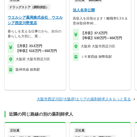
ドラッグストア（調剤併設）
法人名非公開
ウエルシア薬局株式会社 ウエル
高収入を目指せます！離職率5.3％＆
シア西淀川野里店
育休取得率98…
暮らしを支える仕事だから、自分の
【月収】37.5万円
暮らしも大切に。業…
【年収】530万円～650万円
【月収】33.5万円
大阪府 大阪市西淀川区
【年収】515万円～650万円
ＪＲ東西線 御幣島駅
大阪府 大阪市西淀川区
阪神本線 姫島駅
大阪市西淀川区(大阪府)エリアの薬剤師求人をもっと見る
近隣の同じ路線の別の薬剤師求人
正社員
正社員