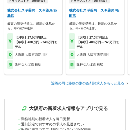
ドラッグストア（調剤併設）
ドラッグストア（調剤併設）
株式会社スギ薬局 スギ薬局 姫
株式会社スギ薬局 スギ薬局 福
島店
町店
最高の服薬指導は、最高の休息か
最高の服薬指導は、最高の休息か
ら。年2回の4連休、…
ら。年2回の4連休、…
【月収】27.0万円以上
【月収】27.0万円以上
【年収】400万円～740万円モ
【年収】400万円～740万円モ
デル
デル
大阪府 大阪市西淀川区
大阪府 大阪市西淀川区
阪神なんば線 福駅
阪神なんば線 福駅
近隣の同じ路線の別の薬剤師求人をもっと見る
大阪府の新着求人情報をアプリで見る
勤務地別の新着求人を毎日更新
通知設定でおすすめの求人を見逃さない
転職に役立つアプリ限定コンテンツを配信中