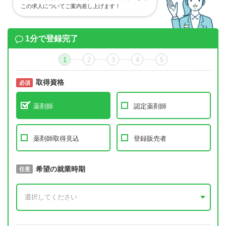
この求人についてご案内差し上げます！
1分で登録完了
1
2
3
4
5
取得資格
必須
必須
薬剤師
認定薬剤師
薬剤師取得見込
登録販売者
取得予定年
希望の就業時期
必須
任意
年 3月