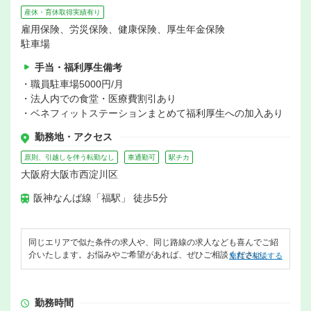
産休・育休取得実績有り
雇用保険、労災保険、健康保険、厚生年金保険
駐車場
手当・福利厚生備考
・職員駐車場5000円/月
・法人内での食堂・医療費割引あり
・ベネフィットステーションまとめて福利厚生への加入あり
勤務地・アクセス
原則、引越しを伴う転勤なし
車通勤可
駅チカ
大阪府大阪市西淀川区
阪神なんば線「福駅」 徒歩5分
同じエリアで似た条件の求人や、同じ路線の求人なども喜んでご紹
介いたします。お悩みやご希望があれば、ぜひご相談ください。
無料で相談する
勤務時間