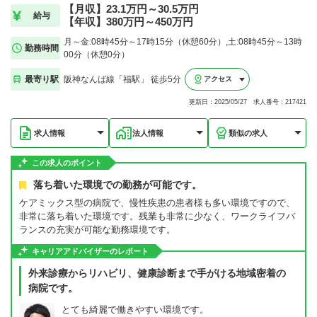
【月収】23.1万円～30.5万円
給与
【年収】380万円～450万円
月～金:08時45分～17時15分（休憩60分）,土:08時45分～13時
勤務時間
00分（休憩0分）
最寄り駅
阪神なんば線「福駅」 徒歩5分
アクセス
更新日：2025/05/27 求人番号：217421
求人情報
法人情報
類似の求人
この求人のポイント
落ち着いた環境での勤務が可能です。
ケアミックス型の病院で、慢性疾患の患者様も多い環境ですので、
非常に落ち着いた環境です。残業も非常に少なく、ワークライフバ
ランスの充実が可能な勤務環境です。
キャリアアドバイザーのレポート
外来診療からリハビリ、健康診断まで手がける地域密着の
病院です。
とても綺麗で働きやすい環境です。