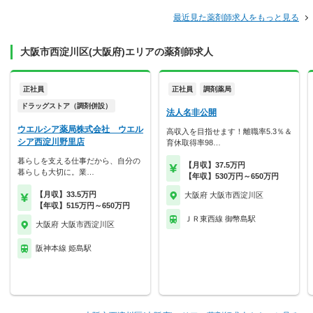
最近見た薬剤師求人をもっと見る
大阪市西淀川区(大阪府)エリアの薬剤師求人
正社員
正社員
調剤薬局
ドラッグストア（調剤併設）
法人名非公開
ウエルシア薬局株式会社 ウエル
高収入を目指せます！離職率5.3％＆
シア西淀川野里店
育休取得率98…
暮らしを支える仕事だから、自分の
【月収】37.5万円
暮らしも大切に。業…
【年収】530万円～650万円
【月収】33.5万円
大阪府 大阪市西淀川区
【年収】515万円～650万円
ＪＲ東西線 御幣島駅
大阪府 大阪市西淀川区
阪神本線 姫島駅