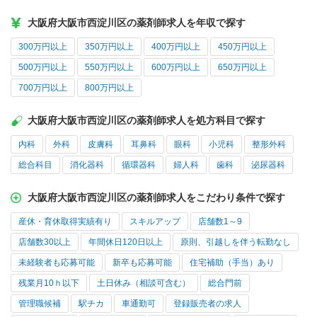
大阪府大阪市西淀川区の薬剤師求人を年収で探す
300万円以上
350万円以上
400万円以上
450万円以上
500万円以上
550万円以上
600万円以上
650万円以上
700万円以上
800万円以上
大阪府大阪市西淀川区の薬剤師求人を処方科目で探す
内科
外科
皮膚科
耳鼻科
眼科
小児科
整形外科
総合科目
消化器科
循環器科
婦人科
歯科
泌尿器科
大阪府大阪市西淀川区の薬剤師求人をこだわり条件で探す
産休・育休取得実績有り
スキルアップ
店舗数1～9
店舗数30以上
年間休日120日以上
原則、引越しを伴う転勤なし
未経験者も応募可能
新卒も応募可能
住宅補助（手当）あり
残業月10ｈ以下
土日休み（相談可含む）
総合門前
管理職候補
駅チカ
車通勤可
登録販売者の求人