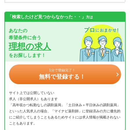
「検索したけど見つからなかった・・」
方は
あなたの
希望条件に合う
理想の求人
をお探しします！
1分で登録完了！
無料で登録する！
サイト上では公開していない
求人（非公開求人）もあります
「高年収かつ転勤なしの調剤薬局」「土日休み＋平日休みの調剤薬局」
といった人気求人の場合、「マイナビ薬剤師」に登録済みの方に優先的
にご紹介してしまうこともあるためサイトには求人情報が掲載されない
こともあります。