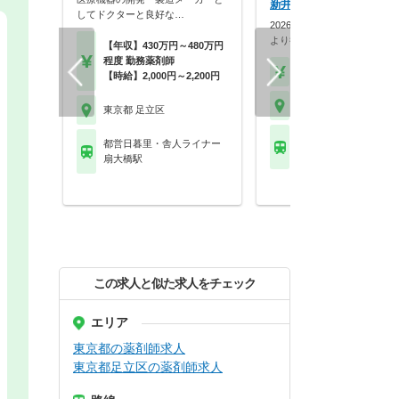
新井大師店（仮名）
してドクターと良好な…
2026年10月1日オープン！最
より徒歩圏内で…
【年収】430万円～480万円
程度 勤務薬剤師
【時給】2,000円～
【時給】2,000円～2,200円
東京都 足立区
東京都 足立区
都営日暮里・舎人ライ
都営日暮里・舎人ライナー
西新井大師西駅
扇大橋駅
この求人と似た求人をチェック
エリア
東京都の薬剤師求人
東京都足立区の薬剤師求人