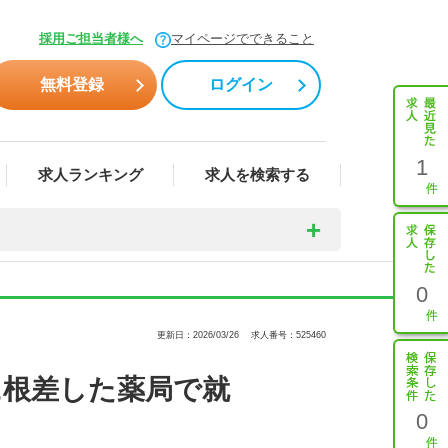
採用ご担当者様へ
マイページでできること
無料登録
ログイン
1
求人ランキング
求人を検索する
0
更新日：2026/03/26
求人番号：525460
に根差した薬局で就
0