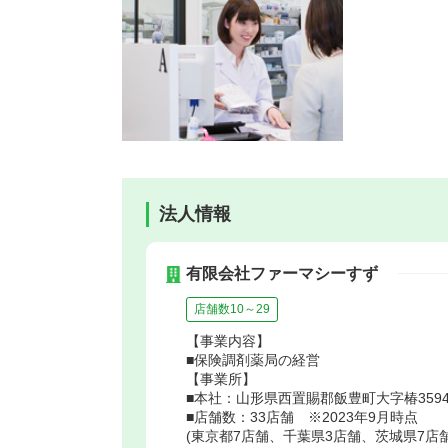
法人情報
有限会社ファーマシーすず
店舗数10～29
【事業内容】
■保険調剤薬局の経営
【事業所】
■本社：山形県西置賜郡飯豊町大字椿3594
■店舗数：33店舗 ※2023年9月時点
(東京都7店舗、千葉県3店舗、茨城県7店