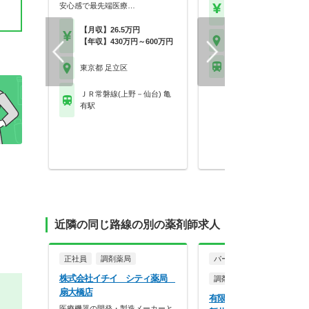
【年収】400万円～50
安心感で最先端医療…
程度 24歳～30歳モデル
【月収】26.5万円
東京都 足立区
【年収】430万円～600万円
東武伊勢崎線 竹ノ塚駅
東京都 足立区
ＪＲ常磐線(上野－仙台) 亀
有駅
近隣の同じ路線の別の薬剤師求人
正社員
調剤薬局
パート・アルバイト
株式会社イチイ シティ薬局
調剤薬局
扇大橋店
有限会社下田調剤センター
医療機器の開発・製造メーカーと