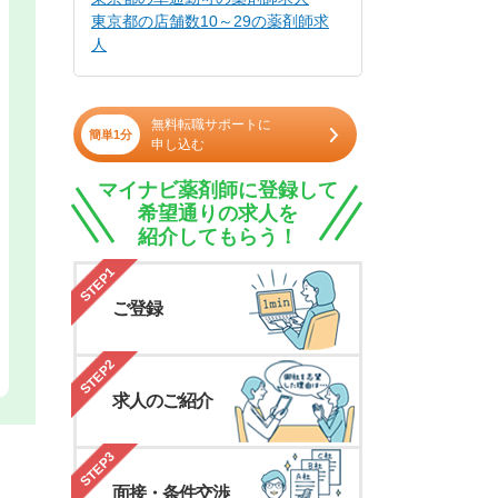
東京都の店舗数10～29の薬剤師求
人
無料転職サポートに
簡単1分
申し込む
マイナビ薬剤師に登録して
希望通りの求人を
紹介してもらう！
STEP1
ご登録
STEP2
求人のご紹介
STEP3
面接・条件交渉