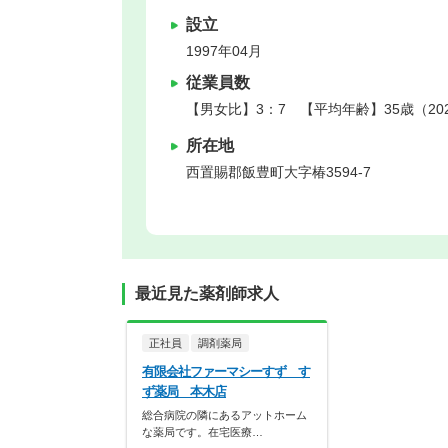
設立
1997年04月
従業員数
【男女比】3：7 【平均年齢】35歳（20
所在地
西置賜郡飯豊町
大字椿3594-7
最近見た薬剤師求人
正社員
調剤薬局
有限会社ファーマシーすず す
ず薬局 本木店
総合病院の隣にあるアットホーム
な薬局です。在宅医療…