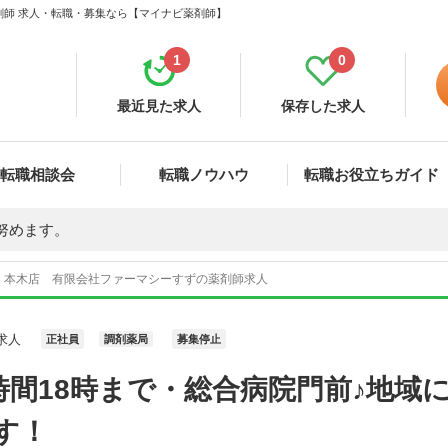
剤師 求人・転職・募集なら【マイナビ薬剤師】
1
0
最近見た求人
保存した求人
転職相談会
転職ノウハウ
転職お役立ちガイド
努めます。
 本木店 有限会社ファーマシーすずの薬剤師求人
求人
正社員
調剤薬局
募集停止
間18時まで・総合病院門前♪地域
す！