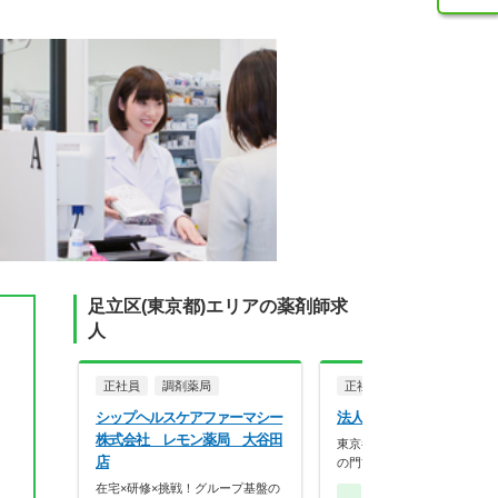
足立区(東京都)エリアの薬剤師求
人
正社員
調剤薬局
正社員
調剤薬局
シップヘルスケアファーマシー
法人名非公開
株式会社 レモン薬局 大谷田
東京都23区内の病院・クリ
店
の門前にマンツーマ…
在宅×研修×挑戦！グループ基盤の