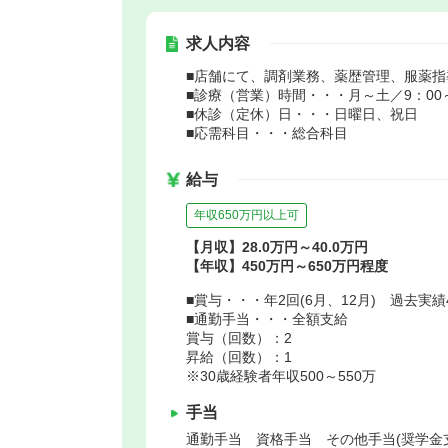
求人内容
■店舗にて、調剤業務、薬歴管理、服薬
■診療（営業）時間・・・月～土／9：00～
■休診（定休）日・・・日曜日、祝日
■応需科目・・・総合科目
給与
年収650万円以上可
【月収】28.0万円～40.0万円
【年収】450万円～650万円程度
■賞与・・・年2回(6月、12月) 過去実績
■通勤手当・・・全額支給
賞与（回数）：2
昇給（回数）：1
※30歳経験者年収500～550万
手当
通勤手当 資格手当 その他手当(奨学金