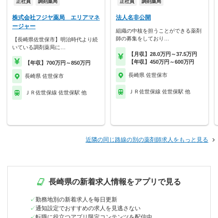
正社員
調剤薬局
正社員
調剤薬局
株式会社フジヤ薬局 エリアマネ
法人名非公開
ージャー
組織の中核を担うことができる薬剤
師の募集をしており…
【長崎県佐世保市】明治時代より続
いている調剤薬局に…
【月収】28.0万円～37.5万円
【年収】450万円～600万円
【年収】700万円～850万円
長崎県 佐世保市
長崎県 佐世保市
ＪＲ佐世保線 佐世保駅 他
ＪＲ佐世保線 佐世保駅 他
近隣の同じ路線の別の薬剤師求人をもっと見る
長崎県の新着求人情報をアプリで見る
勤務地別の新着求人を毎日更新
通知設定でおすすめの求人を見逃さない
転職に役立つアプリ限定コンテンツを配信中