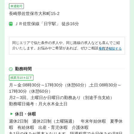
車通勤可
長崎県佐世保市大和町15-2
ＪＲ佐世保線「日宇駅」 徒歩16分
同じエリアで似た条件の求人や、同じ路線の求人なども喜んでご紹
介いたします。お悩みやご希望があれば、ぜひご相談ください。
無料で相談する
勤務時間
残業月10ｈ以下
月～金:08時30分～17時30分（休憩60分）,土日:08時30分～
17時30分（休憩60分）
月2～3回、土曜日か日曜日の勤務あり（別途手当支給）
勤務曜日備考：月火水木金土日
休日・休暇
週休2日制 週休2日制（土曜隔週） 年末年始休暇 夏季休
暇 有給休暇 出産・育児休暇 介護休暇
丸1日の休みが基本となります、隔週程度で土日休みや月8日