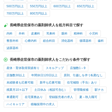
500万円以上
550万円以上
600万円以上
650万円以上
700万円以上
800万円以上
長崎県佐世保市の薬剤師求人を処方科目で探す
内科
外科
皮膚科
耳鼻科
眼科
精神科
小児科
整形外科
心療内科
総合科目
消化器科
循環器科
歯科
泌尿器科
長崎県佐世保市の薬剤師求人をこだわり条件で探す
産休・育休取得実績有り
スキルアップ
店舗数1～9
店舗数30以上
年間休日120日以上
原則、引越しを伴う転勤なし
未経験者も応募可能
新卒も応募可能
住宅補助（手当）あり
残業月10ｈ以下
土日休み（相談可含む）
管理職候補
駅チカ
車通勤可
在宅業務あり
登録販売者の求人
夏～秋入職可
ハイキャリア
積極採用中の求人