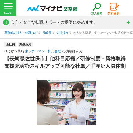
!
安心・安全な転職サポートの提供に努めます。
薬剤師の求人・転職TOP
長崎県
佐世保市
ゆうゆう薬局 東ファーマシー株式会社の薬
正社員
調剤薬局
ゆうゆう薬局
東ファーマシー株式会社
の薬剤師求人
【長崎県佐世保市】他科目応需／研修制度・資格取得
支援充実◎スキルアップ可能な社風／手厚い人員体制