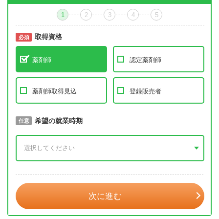
1
2
3
4
5
取得資格
必須
必須
薬剤師
認定薬剤師
薬剤師取得見込
登録販売者
取得予定年
希望の就業時期
必須
任意
年 3月
次に進む