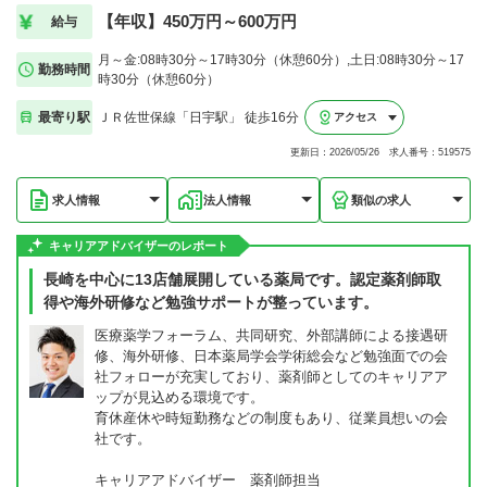
【年収】450万円～600万円
給与
月～金:08時30分～17時30分（休憩60分）,土日:08時30分～17
勤務時間
時30分（休憩60分）
最寄り駅
ＪＲ佐世保線「日宇駅」 徒歩16分
アクセス
更新日：2026/05/26 求人番号：519575
求人情報
法人情報
類似の求人
キャリアアドバイザーのレポート
長崎を中心に13店舗展開している薬局です。認定薬剤師取
得や海外研修など勉強サポートが整っています。
医療薬学フォーラム、共同研究、外部講師による接遇研
修、海外研修、日本薬局学会学術総会など勉強面での会
社フォローが充実しており、薬剤師としてのキャリアア
ップが見込める環境です。
育休産休や時短勤務などの制度もあり、従業員想いの会
社です。
キャリアアドバイザー 薬剤師担当