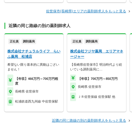
佐世保市(長崎県)エリアの薬剤師求人をもっと見る
近隣の同じ路線の別の薬剤師求人
正社員
調剤薬局
正社員
調剤薬局
株式会社ナチュラルライフ らい
株式会社フジヤ薬局 エリアマネ
ふ薬局 松浦店
ージャー
希望ない限り基本的に異動はござい
【長崎県佐世保市】明治時代より続
ません！
いている調剤薬局に…
【年収】466万円～700万円程
【年収】700万円～850万円
度
長崎県 佐世保市
長崎県 佐世保市
ＪＲ佐世保線 佐世保駅 他
松浦鉄道西九州線 中佐世保駅
近隣の同じ路線の別の薬剤師求人をもっと見る