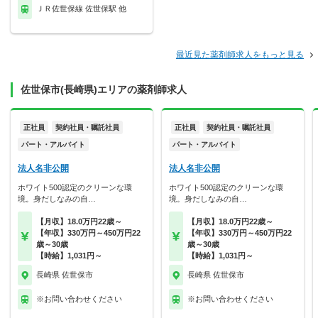
ＪＲ佐世保線 佐世保駅 他
最近見た薬剤師求人をもっと見る
佐世保市(長崎県)エリアの薬剤師求人
正社員
契約社員・嘱託社員
正社員
契約社員・嘱託社員
パート・アルバイト
パート・アルバイト
法人名非公開
法人名非公開
ホワイト500認定のクリーンな環
ホワイト500認定のクリーンな環
境。身だしなみの自…
境。身だしなみの自…
【月収】18.0万円22歳～
【月収】18.0万円22歳～
【年収】330万円～450万円22
【年収】330万円～450万円22
歳～30歳
歳～30歳
【時給】1,031円～
【時給】1,031円～
長崎県 佐世保市
長崎県 佐世保市
※お問い合わせください
※お問い合わせください