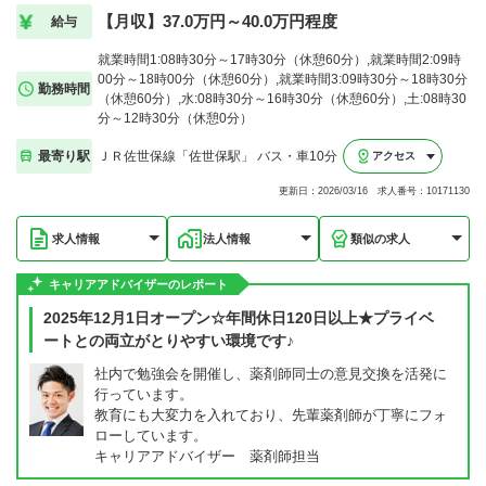
【月収】37.0万円～40.0万円程度
給与
就業時間1:08時30分～17時30分（休憩60分）,就業時間2:09時
00分～18時00分（休憩60分）,就業時間3:09時30分～18時30分
勤務時間
（休憩60分）,水:08時30分～16時30分（休憩60分）,土:08時30
分～12時30分（休憩0分）
最寄り駅
ＪＲ佐世保線「佐世保駅」 バス・車10分
アクセス
更新日：2026/03/16 求人番号：10171130
求人情報
法人情報
類似の求人
キャリアアドバイザーのレポート
2025年12月1日オープン☆年間休日120日以上★プライベ
ートとの両立がとりやすい環境です♪
社内で勉強会を開催し、薬剤師同士の意見交換を活発に
行っています。
教育にも大変力を入れており、先輩薬剤師が丁寧にフォ
ローしています。
キャリアアドバイザー 薬剤師担当