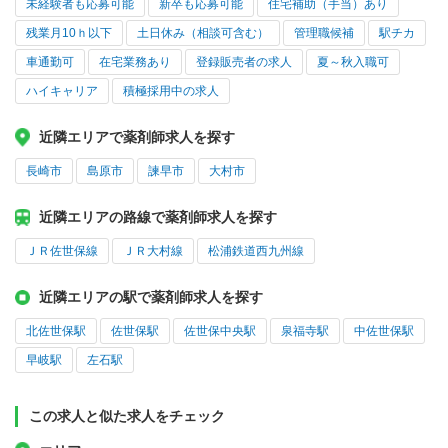
未経験者も応募可能
新卒も応募可能
住宅補助（手当）あり
残業月10ｈ以下
土日休み（相談可含む）
管理職候補
駅チカ
車通勤可
在宅業務あり
登録販売者の求人
夏～秋入職可
ハイキャリア
積極採用中の求人
近隣エリアで薬剤師求人を探す
長崎市
島原市
諫早市
大村市
近隣エリアの路線で薬剤師求人を探す
ＪＲ佐世保線
ＪＲ大村線
松浦鉄道西九州線
近隣エリアの駅で薬剤師求人を探す
北佐世保駅
佐世保駅
佐世保中央駅
泉福寺駅
中佐世保駅
早岐駅
左石駅
この求人と似た求人をチェック