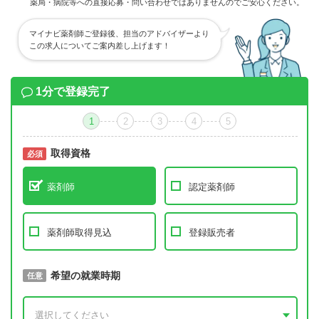
薬局・病院等への直接応募・問い合わせではありませんのでご安心ください。
マイナビ薬剤師ご登録後、担当のアドバイザーより
この求人についてご案内差し上げます！
1分で登録完了
1
2
3
4
5
取得資格
必須
必須
薬剤師
認定薬剤師
薬剤師取得見込
登録販売者
取得予定年
希望の就業時期
必須
任意