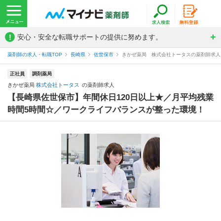
!
安心・安全な転職サポートの提供に努めます。
薬剤師の求人・転職TOP
長崎県
佐世保市
きかぜ薬局 株式会社トータスの薬剤師求人
正社員
調剤薬局
きかぜ薬局
株式会社トータス
の薬剤師求人
【長崎県佐世保市】年間休日120日以上★／月平均残業
時間5時間☆／ワークライフバランスが整った環境！