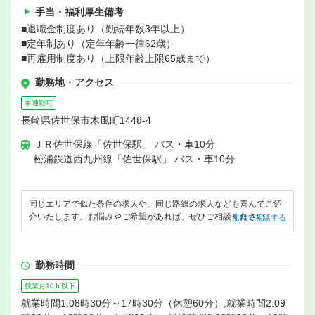
手当・福利厚生備考
■退職金制度あり（勤続年数3年以上）
■定年制あり（定年年齢一律62歳）
■再雇用制度あり（上限年齢上限65歳まで）
勤務地・アクセス
車通勤可
長崎県佐世保市木風町1448-4
ＪＲ佐世保線「佐世保駅」 バス・車10分
松浦鉄道西九州線「佐世保駅」 バス・車10分
同じエリアで似た条件の求人や、同じ路線の求人なども喜んでご紹
介いたします。お悩みやご希望があれば、ぜひご相談ください。
無料で相談する
勤務時間
残業月10ｈ以下
就業時間1:08時30分～17時30分（休憩60分）,就業時間2:09