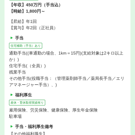
【年収】450万円（手当込）
【時給】1,800円～
【昇給】年1回
【賞与】年2回（正社員）
手当
住宅補助（手当）あり
通勤手当((車通勤の場合、1km＝15円)(支給対象は2キロ以上
か）)
住宅手当(（全員）)
残業手当
その他手当(役職手当：（管理薬剤師手当／薬局長手当／エリ
アマネージャー手当）、)
福利厚生
産休・育休取得実績有り
雇用保険、労災保険、健康保険、厚生年金保険
駐車場
手当・福利厚生備考
【その他福利厚生】