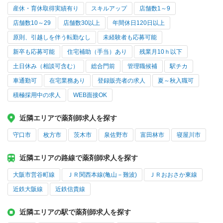
産休・育休取得実績有り
スキルアップ
店舗数1～9
店舗数10～29
店舗数30以上
年間休日120日以上
原則、引越しを伴う転勤なし
未経験者も応募可能
新卒も応募可能
住宅補助（手当）あり
残業月10ｈ以下
土日休み（相談可含む）
総合門前
管理職候補
駅チカ
車通勤可
在宅業務あり
登録販売者の求人
夏～秋入職可
積極採用中の求人
WEB面接OK
近隣エリアで薬剤師求人を探す
守口市
枚方市
茨木市
泉佐野市
富田林市
寝屋川市
近隣エリアの路線で薬剤師求人を探す
大阪市営谷町線
ＪＲ関西本線(亀山－難波)
ＪＲおおさか東線
近鉄大阪線
近鉄信貴線
近隣エリアの駅で薬剤師求人を探す