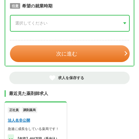
取得予定年
希望の就業時期
必須
任意
年 3月
次に進む
求人を保存する
最近見た薬剤師求人
正社員
調剤薬局
法人名非公開
急速に成長をしている薬局です！
【年収】450万円（手当込）