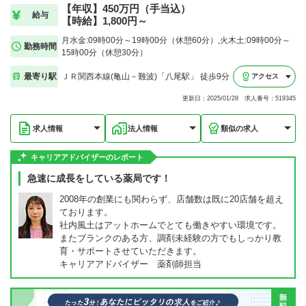
【年収】450万円（手当込）
給与
【時給】1,800円～
月水金:09時00分～19時00分（休憩60分）,火木土:09時00分～
勤務時間
15時00分（休憩30分）
最寄り駅
ＪＲ関西本線(亀山－難波)「八尾駅」 徒歩9分
アクセス
更新日：2025/01/28 求人番号：519345
求人情報
法人情報
類似の求人
キャリアアドバイザーのレポート
急速に成長をしている薬局です！
2008年の創業にも関わらず、店舗数は既に20店舗を超え
ております。
社内風土はアットホームでとても働きやすい環境です。
またブランクのある方、調剤未経験の方でもしっかり教
育・サポートさせていただきます。
キャリアアドバイザー 薬剤師担当