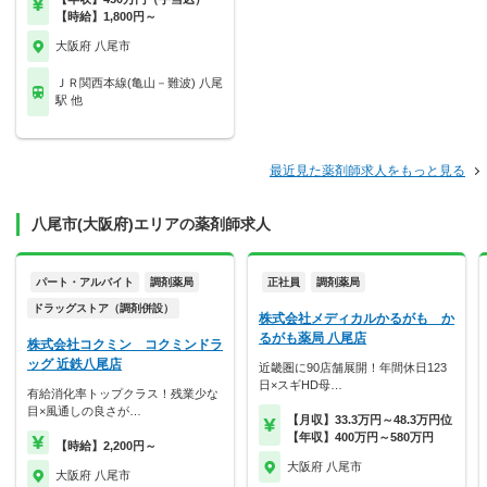
【時給】1,800円～
大阪府 八尾市
ＪＲ関西本線(亀山－難波) 八尾
駅 他
最近見た薬剤師求人をもっと見る
八尾市(大阪府)エリアの薬剤師求人
パート・アルバイト
調剤薬局
正社員
調剤薬局
ドラッグストア（調剤併設）
株式会社メディカルかるがも か
るがも薬局 八尾店
株式会社コクミン コクミンドラ
ッグ 近鉄八尾店
近畿圏に90店舗展開！年間休日123
日×スギHD母…
有給消化率トップクラス！残業少な
目×風通しの良さが…
【月収】33.3万円～48.3万円位
【年収】400万円～580万円
【時給】2,200円～
大阪府 八尾市
大阪府 八尾市