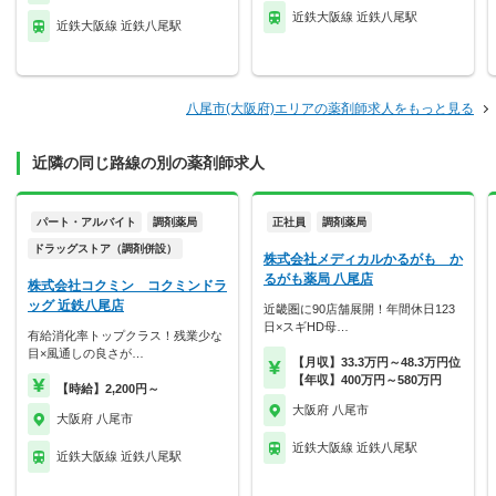
近鉄大阪線 近鉄八尾駅
近鉄大阪線 近鉄八尾駅
八尾市(大阪府)エリアの薬剤師求人をもっと見る
近隣の同じ路線の別の薬剤師求人
パート・アルバイト
調剤薬局
正社員
調剤薬局
ドラッグストア（調剤併設）
株式会社メディカルかるがも か
るがも薬局 八尾店
株式会社コクミン コクミンドラ
ッグ 近鉄八尾店
近畿圏に90店舗展開！年間休日123
日×スギHD母…
有給消化率トップクラス！残業少な
目×風通しの良さが…
【月収】33.3万円～48.3万円位
【年収】400万円～580万円
【時給】2,200円～
大阪府 八尾市
大阪府 八尾市
近鉄大阪線 近鉄八尾駅
近鉄大阪線 近鉄八尾駅