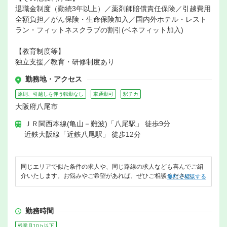
退職金制度（勤続3年以上）／薬剤師賠償責任保険／引越費用
全額負担／がん保険・生命保険加入／国内外ホテル・レスト
ラン・フィットネスクラブの割引(ベネフィット加入)
【教育制度等】
独立支援／教育・研修制度あり
勤務地・アクセス
原則、引越しを伴う転勤なし
車通勤可
駅チカ
大阪府八尾市
ＪＲ関西本線(亀山－難波)「八尾駅」 徒歩9分
近鉄大阪線「近鉄八尾駅」 徒歩12分
同じエリアで似た条件の求人や、同じ路線の求人なども喜んでご紹
介いたします。お悩みやご希望があれば、ぜひご相談ください。
無料で相談する
勤務時間
残業月10ｈ以下