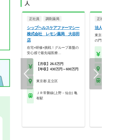
人
正社員
調剤薬局
正社員
調剤薬局
シップヘルスケアファーマシー
法人名非公開
株式会社 レモン薬局 大谷田
東京都23区内の病院・クリ
店
の門前にマンツーマ…
在宅×研修×挑戦！グループ基盤の
【年収】400万円～50
安心感で最先端医療…
程度 24歳～30歳モデル
【月収】26.5万円
東京都 足立区
【年収】430万円～600万円
東武伊勢崎線 竹ノ塚駅
東京都 足立区
ＪＲ常磐線(上野－仙台) 亀
有駅