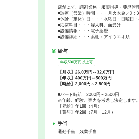
店舗にて、調剤業務・服薬指導・薬歴管
■診療（営業）時間・・・月火木金／9：30～
■休診（定休）日・・・水曜日・日曜日・
■応需科目・・・婦人科、面受け
■設備情報・・・電子薬歴
■設備詳細・・・薬棚：アイウエオ順
給与
年収500万円以上可
【月収】26.0万円～32.0万円
【年収】400万円～500万円
【時給】2,000円～2,500円
■パート時給 2000円～2500円
※年齢、経験、実力を考慮し決定します
【昇給】年1回（4月）
【賞与】年2回（7月・12月）
手当
通勤手当 残業手当