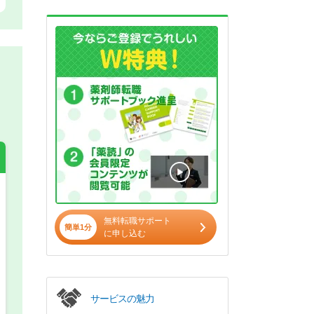
希望の働き方
必須
無料転職サポート
簡単1分
に申し込む
正社員
パート(週4日～5日)
サービスの魅力