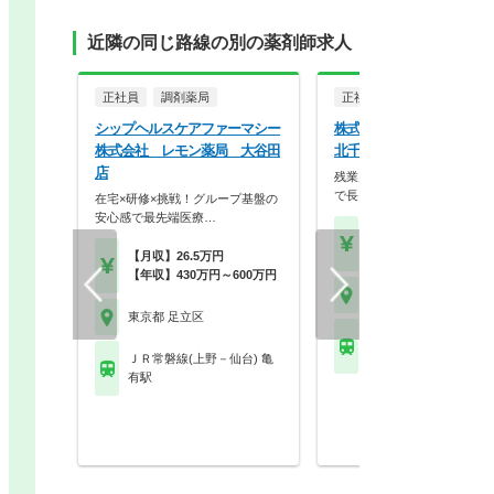
近隣の同じ路線の別の薬剤師求人
正社員
調剤薬局
正社員
調剤薬局
シップヘルスケアファーマシー
株式会社南山堂 南山堂薬
株式会社 レモン薬局 大谷田
北千住店
店
残業月10時間以内！原則転
で長く働きやすい安…
在宅×研修×挑戦！グループ基盤の
安心感で最先端医療…
【年収】448万円～55
24歳～45歳
【月収】26.5万円
【年収】430万円～600万円
東京都 足立区
東京都 足立区
ＪＲ常磐線(上野－仙台)
千住駅 他
ＪＲ常磐線(上野－仙台) 亀
有駅