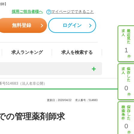
剤師】
採用ご担当者様へ
マイページでできること
無料登録
ログイン
1
求人ランキング
求人を検索する
号514683（法人名非公開）
0
更新日：2020/04/22
求人番号：514683
局での管理薬剤師求
0