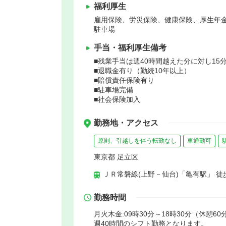
福利厚生
雇用保険、労災保険、健康保険、厚生年
駐車場
手当・福利厚生備考
■残業手当は週40時間越えた分に対し15
■退職金有り（勤続10年以上）
■賠償責任保険有り
■駐車場完備
■社会保険加入
勤務地・アクセス
原則、引越しを伴う転勤なし
車通勤可
東京都 足立区
ＪＲ常磐線(上野－仙台)「亀有駅」 徒
勤務時間
月火木金:09時30分～18時30分（休憩60
週40時間のシフト勤務となります。