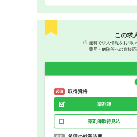
この求
無料で求人情報をお問い
薬局・病院等への直接応
取得資格
必須
薬剤師
薬剤師取得見込
取得予定年
希望の就業時期
必須
任意