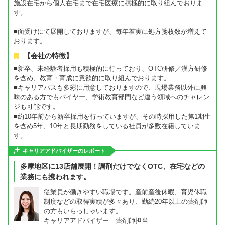
施設在宅から個人在宅まで在宅医療に積極的に取り組んでおりま
す。
■面受けにて展開しておりますが、毎年着実に処方箋枚数が増えて
おります。
【会社の特徴】
■新卒、未経験者採用も積極的に行っており、OTC研修／漢方研修
を含め、教育・育成に意欲的に取り組んでおります。
■キャリアパスも多彩に用意しておりますので、現場業務以外に興
味のある方でもバイヤー、学術教育部門など違う領域へのチャレン
ジも可能です。
■約10年前から新卒採用を行っていますが、その時採用した第1期生
を含め5年、10年と長期勤務をしている社員が多数在籍していま
す。
キャリアアドバイザーのレポート
多摩地区に13店舗展開！調剤だけでなくOTC、在宅などの
業務にも携われます。
従業員が働きやすい職場です。産前産後休暇、育児休職
制度などの取得実績が多々あり、勤続20年以上の薬剤師
の方もいらっしゃいます。
キャリアアドバイザー 薬剤師担当