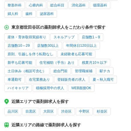
整形外科
心療内科
総合科目
消化器科
循環器科
婦人科
歯科
泌尿器科
東京都世田谷区の薬剤師求人をこだわり条件で探す
産休・育休取得実績有り
スキルアップ
店舗数1～9
店舗数10～29
店舗数30以上
年間休日120日以上
原則、引越しを伴う転勤なし
未経験者も応募可能
新卒も応募可能
住宅補助（手当）あり
残業月10ｈ以下
土日休み（相談可含む）
総合門前
管理職候補
駅チカ
車通勤可
在宅業務あり
登録販売者の求人
夏～秋入職可
ハイキャリア
積極採用中の求人
WEB面接OK
近隣エリアで薬剤師求人を探す
品川区
目黒区
大田区
渋谷区
中野区
杉並区
近隣エリアの路線で薬剤師求人を探す