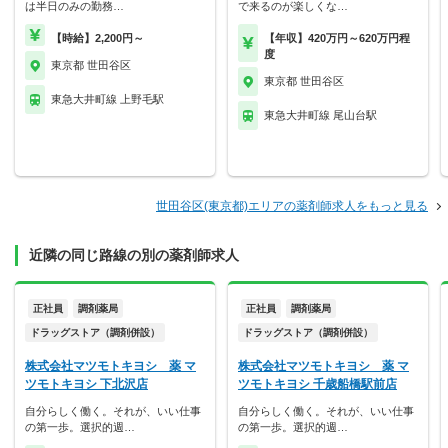
は半日のみの勤務…
で来るのが楽しくな…
【時給】2,200円～
【年収】420万円～620万円程
度
東京都 世田谷区
東京都 世田谷区
東急大井町線 上野毛駅
東急大井町線 尾山台駅
世田谷区(東京都)エリアの薬剤師求人をもっと見る
近隣の同じ路線の別の薬剤師求人
正社員
調剤薬局
正社員
調剤薬局
ドラッグストア（調剤併設）
ドラッグストア（調剤併設）
株式会社マツモトキヨシ 薬 マ
株式会社マツモトキヨシ 薬 マ
ツモトキヨシ 下北沢店
ツモトキヨシ 千歳船橋駅前店
自分らしく働く。それが、いい仕事
自分らしく働く。それが、いい仕事
の第一歩。選択的週…
の第一歩。選択的週…