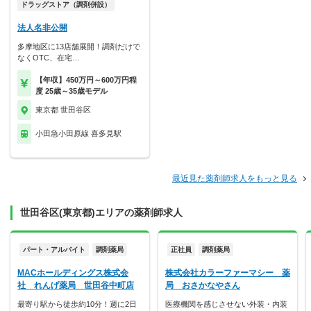
ドラッグストア（調剤併設）
法人名非公開
多摩地区に13店舗展開！調剤だけで
なくOTC、在宅…
【年収】450万円～600万円程
度 25歳～35歳モデル
東京都 世田谷区
小田急小田原線 喜多見駅
最近見た薬剤師求人をもっと見る
世田谷区(東京都)エリアの薬剤師求人
パート・アルバイト
調剤薬局
正社員
調剤薬局
MACホールディングス株式会
株式会社カラーファーマシー 薬
社 れんげ薬局 世田谷中町店
局 おさかなやさん
最寄り駅から徒歩約10分！週に2日
医療機関を感じさせない外装・内装