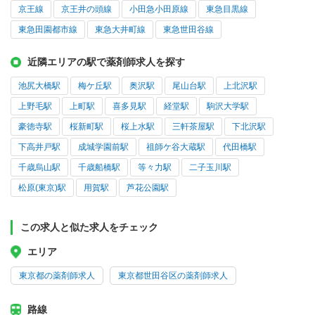
京王線
京王井の頭線
小田急小田原線
東急目黒線
東急田園都市線
東急大井町線
東急世田谷線
近隣エリアの駅で薬剤師求人を探す
池尻大橋駅
梅ケ丘駅
奥沢駅
尾山台駅
上北沢駅
上野毛駅
上町駅
喜多見駅
経堂駅
駒沢大学駅
豪徳寺駅
桜新町駅
桜上水駅
三軒茶屋駅
下北沢駅
下高井戸駅
成城学園前駅
祖師ケ谷大蔵駅
代田橋駅
千歳烏山駅
千歳船橋駅
等々力駅
二子玉川駅
松原(東京)駅
用賀駅
芦花公園駅
この求人と似た求人をチェック
エリア
東京都の薬剤師求人
東京都世田谷区の薬剤師求人
路線