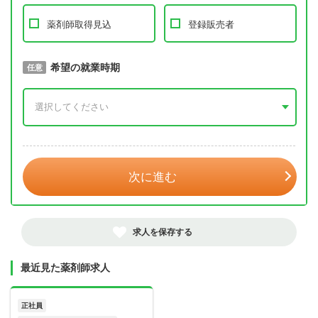
薬剤師取得見込
登録販売者
取得予定年
希望の就業時期
必須
任意
年 3月
次に進む
求人を保存する
最近見た薬剤師求人
正社員