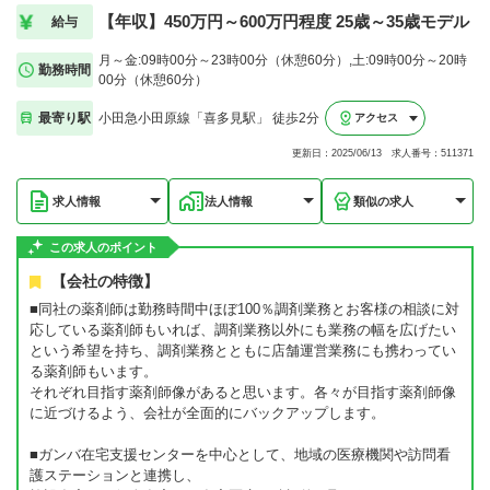
【年収】450万円～600万円程度 25歳～35歳モデル
給与
月～金:09時00分～23時00分（休憩60分）,土:09時00分～20時
勤務時間
00分（休憩60分）
最寄り駅
小田急小田原線「喜多見駅」 徒歩2分
アクセス
更新日：2025/06/13 求人番号：511371
求人情報
法人情報
類似の求人
この求人のポイント
【会社の特徴】
■同社の薬剤師は勤務時間中ほぼ100％調剤業務とお客様の相談に対
応している薬剤師もいれば、調剤業務以外にも業務の幅を広げたい
という希望を持ち、調剤業務とともに店舗運営業務にも携わってい
る薬剤師もいます。
それぞれ目指す薬剤師像があると思います。各々が目指す薬剤師像
に近づけるよう、会社が全面的にバックアップします。
■ガンバ在宅支援センターを中心として、地域の医療機関や訪問看
護ステーションと連携し、