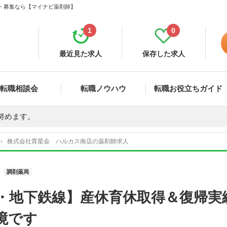
職・募集なら【マイナビ薬剤師】
1
0
最近見た求人
保存した求人
転職相談会
転職ノウハウ
転職お役立ちガイド
努めます。
株式会社育星会 ハルカス南店の薬剤師求人
調剤薬局
線・地下鉄線】産休育休取得＆復帰実
境です