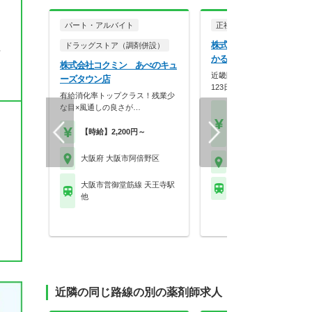
パート・アルバイト
正社員
調剤薬局
株式会社メディカルかる
組
ドラッグストア（調剤併設）
かるがも薬局 文の里店
株式会社コクミン あべのキュ
近畿圏に90店舗展開！年間休
ーズタウン店
123日×スギHD母…
有給消化率トップクラス！残業少
な目×風通しの良さが…
【月収】33.3万円～48.
円位
【時給】2,200円～
【年収】420万円～58
大阪府 大阪市阿倍野区
大阪府 大阪市阿倍野区
大阪市営御堂筋線 天王寺駅
大阪市営谷町線 文の里
他
近隣の同じ路線の別の薬剤師求人