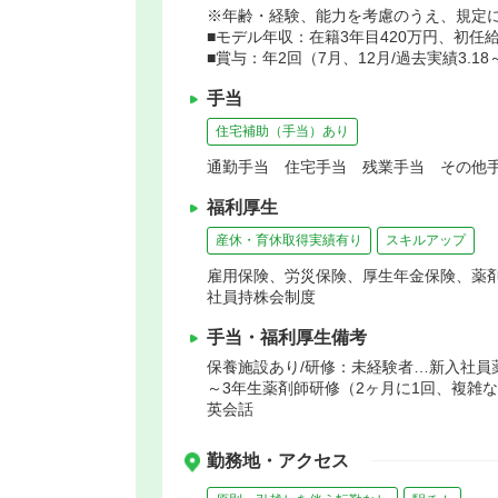
※年齢・経験、能力を考慮のうえ、規定
■モデル年収：在籍3年目420万円、初任給2
■賞与：年2回（7月、12月/過去実績3.18～
手当
住宅補助（手当）あり
通勤手当 住宅手当 残業手当 その他手
福利厚生
産休・育休取得実績有り
スキルアップ
雇用保険、労災保険、厚生年金保険、薬
社員持株会制度
手当・福利厚生備考
保養施設あり/研修：未経験者…新入社員
～3年生薬剤師研修（2ヶ月に1回、複雑な
英会話
勤務地・アクセス