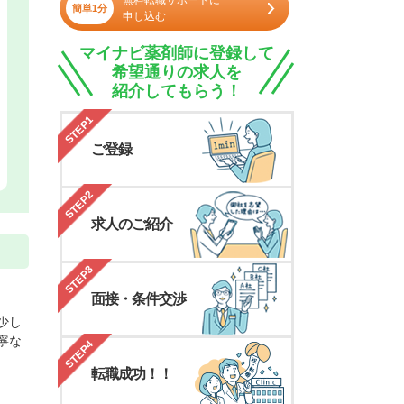
無料転職サポートに
簡単1分
申し込む
マイナビ薬剤師に登録して
希望通りの求人を
紹介してもらう！
STEP1
ご登録
STEP2
求人のご紹介
STEP3
面接・条件交渉
少し
寧な
STEP4
転職成功！！