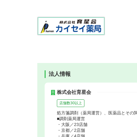
法人情報
株式会社育星会
店舗数30以上
処方箋調剤（薬局運営）、医薬品とその
■調剤薬局運営
・大阪／23店舗
・京都／2店舗
・兵庫／4店舗