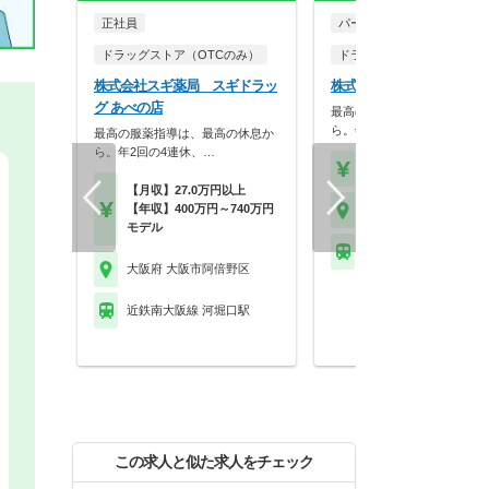
正社員
パート・アルバイト
ドラッグストア（OTCのみ）
ドラッグストア（OTCのみ
株式会社スギ薬局 スギドラッ
株式会社スギ薬局 あべの
グ あべの店
最高の服薬指導は、最高の休
ら。年2回の4連休、…
最高の服薬指導は、最高の休息か
ら。年2回の4連休、…
【時給】2,200円～2,6
【月収】27.0万円以上
【年収】400万円～740万円
大阪府 大阪市阿倍野区
モデル
近鉄南大阪線 河堀口駅
大阪府 大阪市阿倍野区
近鉄南大阪線 河堀口駅
この求人と似た求人をチェック