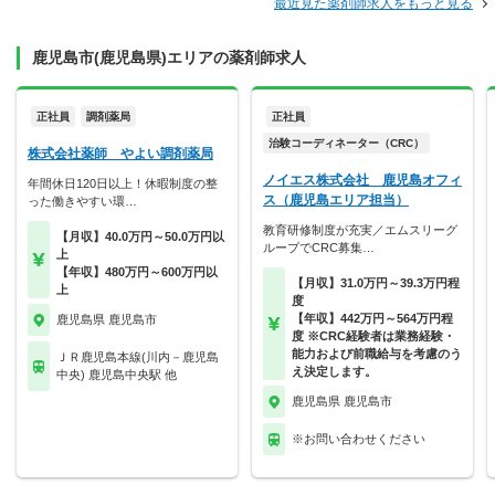
最近見た薬剤師求人をもっと見る
鹿児島市(鹿児島県)エリアの薬剤師求人
正社員
調剤薬局
正社員
治験コーディネーター（CRC）
株式会社薬師 やよい調剤薬局
ノイエス株式会社 鹿児島オフィ
年間休日120日以上！休暇制度の整
ス（鹿児島エリア担当）
った働きやすい環…
教育研修制度が充実／エムスリーグ
【月収】40.0万円～50.0万円以
ループでCRC募集…
上
【年収】480万円～600万円以
【月収】31.0万円～39.3万円程
上
度
【年収】442万円～564万円程
鹿児島県 鹿児島市
度 ※CRC経験者は業務経験・
能力および前職給与を考慮のう
ＪＲ鹿児島本線(川内－鹿児島
え決定します。
中央) 鹿児島中央駅 他
鹿児島県 鹿児島市
※お問い合わせください