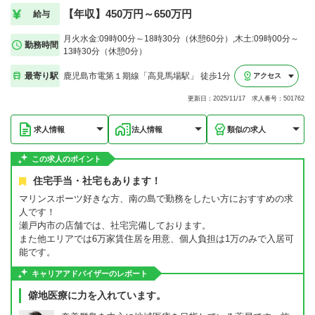
【年収】450万円～650万円
給与
月火水金:09時00分～18時30分（休憩60分）,木土:09時00分～
勤務時間
13時30分（休憩0分）
最寄り駅
鹿児島市電第１期線「高見馬場駅」 徒歩1分
アクセス
更新日：2025/11/17 求人番号：501762
求人情報
法人情報
類似の求人
この求人のポイント
住宅手当・社宅もあります！
マリンスポーツ好きな方、南の島で勤務をしたい方におすすめの求
人です！
瀬戸内市の店舗では、社宅完備しております。
また他エリアでは6万家賃住居を用意、個人負担は1万のみで入居可
能です。
キャリアアドバイザーのレポート
僻地医療に力を入れています。