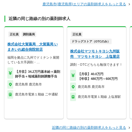
鹿児島市(鹿児島県)エリアの薬剤師求人をもっと見る
近隣の同じ路線の別の薬剤師求人
正社員
調剤薬局
正社員
ドラッグストア（OTCのみ）
株式会社大賀薬局 大賀薬局 い
まきいれ総合病院前店
株式会社マツモトキヨシ九州販
売 マツモトキヨシ 上塩屋店
福岡を拠点に九州でドミナント展開
している大手調剤・…
調剤・OTCどちらも勉強できます！
【月収】34.2万円基本給＋薬剤
【月収】40.0万円
師手当＋地域薬剤師調整手当
【年収】480万円～600万円
鹿児島県 鹿児島市
鹿児島県 鹿児島市
鹿児島市電第１期線 二中通駅
鹿児島市電第１期線 上塩屋駅
近隣の同じ路線の別の薬剤師求人をもっと見る