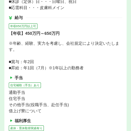
■休診（定休）日・・・日曜日、祝日
■応需科目・・・皮膚科メイン
給与
年収650万円以上可
【年収】450万円～650万円
※年齢、経験、実力を考慮し、会社規定により決定いたしま
す。
■賞与：年2回
■昇給：年1回（7月）※1年以上の勤務者
手当
住宅補助（手当）あり
通勤手当
住宅手当
その他手当(役職手当、赴任手当)
借上げ寮について
福利厚生
産休・育休取得実績有り