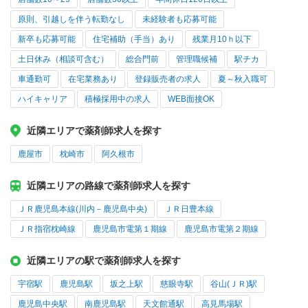
原則、引越しを伴う転勤なし
未経験者も応募可能
新卒も応募可能
住宅補助（手当）あり
残業月10ｈ以下
土日休み（相談可含む）
総合門前
管理職候補
駅チカ
車通勤可
在宅業務あり
登録販売者の求人
夏～秋入職可
ハイキャリア
積極採用中の求人
WEB面接OK
近隣エリアで薬剤師求人を探す
鹿屋市
枕崎市
阿久根市
近隣エリアの路線で薬剤師求人を探す
ＪＲ鹿児島本線(川内－鹿児島中央)
ＪＲ日豊本線
ＪＲ指宿枕崎線
鹿児島市電第１期線
鹿児島市電第２期線
近隣エリアの駅で薬剤師求人を探す
宇宿駅
鹿児島駅
坂之上駅
慈眼寺駅
谷山(ＪＲ)駅
鹿児島中央駅
南鹿児島駅
天文館通駅
高見馬場駅