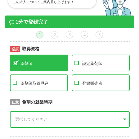
この求人についてご案内差し上げます！
1分で登録完了
1
2
3
4
5
取得資格
必須
必須
薬剤師
認定薬剤師
薬剤師取得見込
登録販売者
取得予定年
希望の就業時期
必須
任意
年 3月