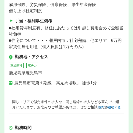
雇用保険、労災保険、健康保険、厚生年金保険
借り上げ社宅制度
手当・福利厚生備考
■社宅貸与制度有、赴任にあたっては引越し費用含めて全額当
社負担
■住宅について・・・瀬戸内市：社宅完備、他エリア：6万円
家賃住居を用意（個人負担は1万円のみ）
勤務地・アクセス
車通勤可
駅チカ
鹿児島県鹿児島市
鹿児島市電第１期線「高見馬場駅」 徒歩1分
同じエリアで似た条件の求人や、同じ路線の求人なども喜んでご紹
介いたします。お悩みやご希望があれば、ぜひご相談ください。
無料で相談する
勤務時間