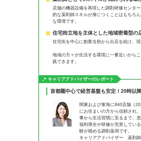
店舗の機器設備を再現した調剤研修センター
的な薬剤師スキルが身につくことはもちろん
な環境です。
住宅街立地を主体とした地域密着型の
住宅街を中心に創業当初から出店を続け、現
地域の方々が生活する環境に一番近いからこ
践できます。
キャリアアドバイザーのレポート
首都圏中心で経営基盤も安定！20時以
関東および東海に840店舗（2
にお住まいの方から信頼され、
事から生活習慣に至るまで、患
福利厚生や研修が充実している
験が積める調剤薬局です。
キャリアアドバイザー 薬剤師