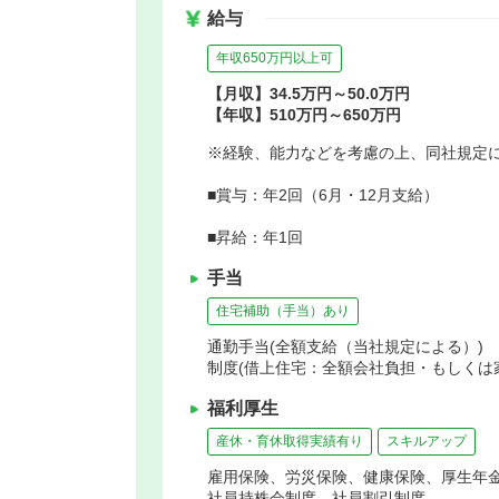
給与
年収650万円以上可
【月収】34.5万円～50.0万円
【年収】510万円～650万円
※経験、能力などを考慮の上、同社規定
■賞与：年2回（6月・12月支給）
■昇給：年1回
手当
住宅補助（手当）あり
通勤手当(全額支給（当社規定による）) 
制度(借上住宅：全額会社負担・もしくは家
福利厚生
産休・育休取得実績有り
スキルアップ
雇用保険、労災保険、健康保険、厚生年
社員持株会制度、社員割引制度