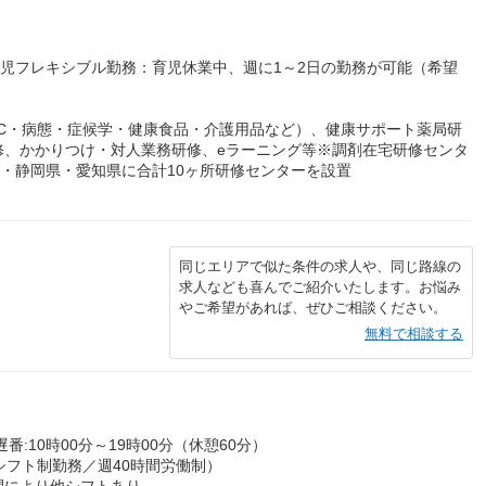
育児フレキシブル勤務：育児休業中、週に1～2日の勤務が可能（希望
C・病態・症候学・健康食品・介護用品など）、健康サポート薬局研
修、かかりつけ・対人業務研修、eラーニング等※調剤在宅研修センタ
県・静岡県・愛知県に合計10ヶ所研修センターを設置
同じエリアで似た条件の求人や、同じ路線の
求人なども喜んでご紹介いたします。お悩み
やご希望があれば、ぜひご相談ください。
無料で相談する
遅番:10時00分～19時00分（休憩60分）
シフト制勤務／週40時間労働制）
間により他シフトあり