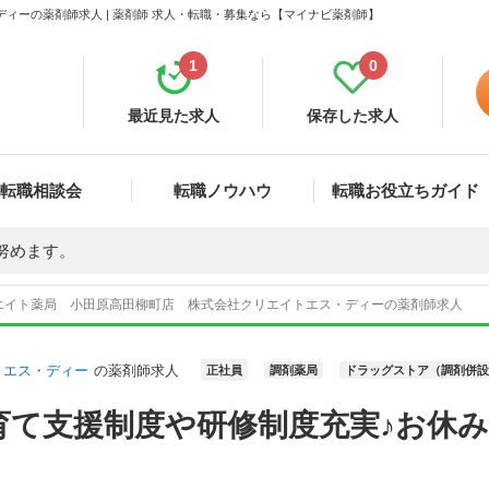
ィーの薬剤師求人 | 薬剤師 求人・転職・募集なら【マイナビ薬剤師】
1
0
最近見た求人
保存した求人
転職相談会
転職ノウハウ
転職お役立ちガイド
努めます。
エイト薬局 小田原高田柳町店 株式会社クリエイトエス・ディーの薬剤師求人
トエス・ディー
の薬剤師求人
正社員
調剤薬局
ドラッグストア（調剤併設
育て支援制度や研修制度充実♪お休