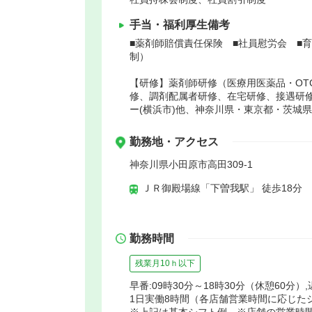
手当・福利厚生備考
■薬剤師賠償責任保険 ■社員慰労会 ■
制）
【研修】薬剤師研修（医療用医薬品・OT
修、調剤配属者研修、在宅研修、接遇研
ー(横浜市)他、神奈川県・東京都・茨城
勤務地・アクセス
神奈川県小田原市高田309-1
ＪＲ御殿場線「下曽我駅」 徒歩18分
勤務時間
残業月10ｈ以下
早番:09時30分～18時30分（休憩60分）,
1日実働8時間（各店舗営業時間に応じた
※上記は基本シフト例 ※店舗の営業時