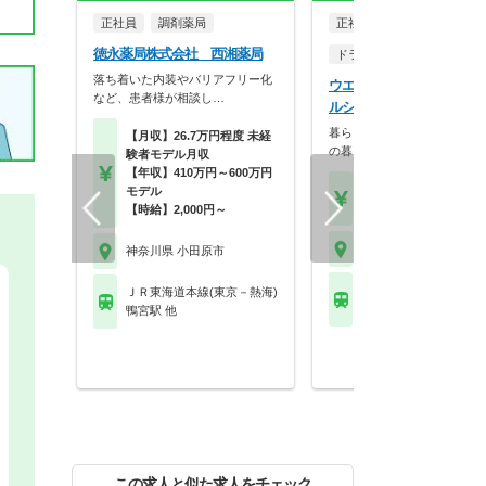
正社員
調剤薬局
正社員
徳永薬局株式会社 西湘薬局
ドラッグストア（調剤併設
落ち着いた内装やバリアフリー化
ウエルシア薬局株式会社 
など、患者様が相談し…
ルシア小田原国府津店
暮らしを支える仕事だから、
【月収】26.7万円程度 未経
の暮らしも大切に。業…
験者モデル月収
【年収】410万円～600万円
【月収】33.5万円
モデル
【年収】515万円～65
【時給】2,000円～
神奈川県 小田原市
神奈川県 小田原市
ＪＲ東海道本線(東京－
ＪＲ東海道本線(東京－熱海)
国府津駅 他
鴨宮駅 他
この求人と似た求人をチェック