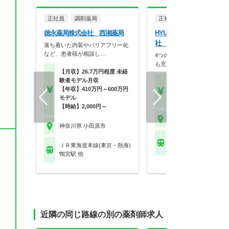
正社員
調剤薬局
正社員
調剤薬局
徳永薬局株式会社 西湘薬局
HYUGA PRIMARY CARE
社 きらり薬局 小田原店
落ち着いた内装やバリアフリー化
など、患者様が相談し…
4つの働き方から選択！在宅
も充実した複合事業モ…
【月収】26.7万円程度 未経
験者モデル月収
【月収】33.4万円程度
【年収】410万円～600万円
【年収】500万円～60
モデル
程度
【時給】2,000円～
神奈川県 小田原市
神奈川県 小田原市
ＪＲ東海道本線(東京－
ＪＲ東海道本線(東京－熱海)
小田原駅 他
鴨宮駅 他
近隣の同じ路線の別の薬剤師求人