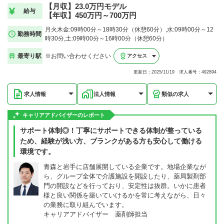
【月収】23.0万円モデル
給与
【年収】450万円～700万円
月火木金:09時00分～18時30分（休憩60分）,水:09時00分～12
勤務時間
時30分,土:09時00分～16時00分（休憩60分）
最寄り駅
※お問い合わせください
アクセス
更新日：2025/11/19 求人番号：492894
求人情報
法人情報
類似の求人
キャリアアドバイザーのレポート
サポート体制◎！丁寧にサポートできる体制が整っている
ため、経験が浅い方、ブランクがある方も安心して働ける
環境です。
青森と岩手に店舗展開している企業です。地場企業なが
ら、グループ全体で介護施設を開設したり、薬局製剤部
門の開設などを行っており、安定性は抜群。いかに患者
様と良い関係を築いていけるかを常に考えながら、日々
の業務に取り組んでいます。
キャリアアドバイザー 薬剤師担当