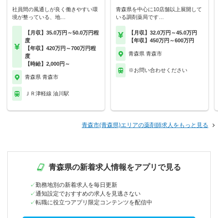
社員間の風通しが良く働きやすい環
青森県を中心に10店舗以上展開して
境が整っている、地…
いる調剤薬局です…
【月収】35.0万円～50.0万円程
【月収】32.0万円～45.0万円
度
【年収】450万円～600万円
【年収】420万円～700万円程
青森県 青森市
度
【時給】2,000円～
※お問い合わせください
青森県 青森市
ＪＲ津軽線 油川駅
青森市(青森県)エリアの薬剤師求人をもっと見る
青森県の新着求人情報をアプリで見る
勤務地別の新着求人を毎日更新
通知設定でおすすめの求人を見逃さない
転職に役立つアプリ限定コンテンツを配信中