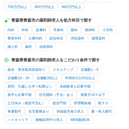
700万円以上
800万円以上
900万円以上
青森県青森市の薬剤師求人を処方科目で探す
内科
外科
皮膚科
耳鼻科
眼科
精神科
小児科
整形外科
心療内科
総合科目
消化器科
循環器科
婦人科
歯科
泌尿器科
青森県青森市の薬剤師求人をこだわり条件で探す
産休・育休取得実績有り
スキルアップ
店舗数1～9
店舗数10～29
店舗数30以上
年間休日120日以上
原則、引越しを伴う転勤なし
未経験者も応募可能
新卒も応募可能
住宅補助（手当）あり
残業月10ｈ以下
土日休み（相談可含む）
総合門前
管理職候補
駅チカ
車通勤可
在宅業務あり
登録販売者の求人
夏～秋入職可
ハイキャリア
積極採用中の求人
WEB面接OK