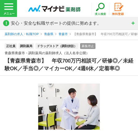
!
安心・安全な転職サポートの提供に努めます。
薬剤師の求人・転職TOP
青森県
青森市
【青森県青森市】 年収700万円相談可／研修◎
正社員
調剤薬局
ドラッグストア（調剤併設）
募集停止
青森県青森市・調剤薬局の薬剤師求人（法人名非公開）
【青森県青森市】 年収700万円相談可／研修◎／未経
験OK／手当◎／マイカーOK／4週6休／定着率◎