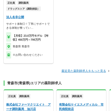
正社員
調剤薬局
ドラッグストア（調剤併設）
法人名非公開
サポート体制◎！丁寧にサポートで
きる体制が整ってい…
【月収】23.0万円モデル 【年
収】450万円～700万円
青森県 青森市
※お問い合わせください
最近見た薬剤師求人をもっと見る
青森市(青森県)エリアの薬剤師求人
正社員
調剤薬局
正社員
調剤薬局
株式会社ファーマクリエイト ア
有限会社ケイエスメディカル 市
ーチ調剤薬局 油川店
民病院前店