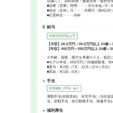
店舗にて、調剤業務・服薬指導・薬歴管
■診療（営業）時間・・・月火水金／8：00
■休診（定休）日・・・木曜日（第4以外
■応需科目・・・内科
給与
年収550万円以上可
【月収】26.0万円～35.0万円以上 24歳
【年収】400万円～550万円以上 24歳～
※年齢、経験、能力を考慮のうえ、規定
■モデル年収：550万円／30歳経験者、6
■賞与：年2回（7月、12月／計4ヶ月分）
■昇給：年1回（6月）
手当
住宅補助（手当）あり
通勤手当(全額支給) 住宅手当(（当社規定
当、皆勤手当、休日勤務手当、保健手当14
福利厚生