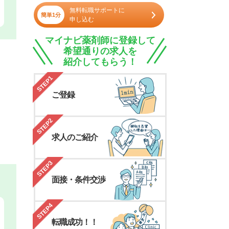
無料転職サポートに
簡単1分
申し込む
マイナビ薬剤師に登録して
希望通りの求人を
紹介してもらう！
STEP1
ご登録
STEP2
求人のご紹介
STEP3
面接・条件交渉
STEP4
転職成功！！