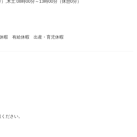
分）,木土:08時00分～13時00分（休憩0分）
始休暇 有給休暇 出産・育児休暇
談ください。