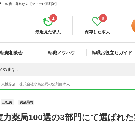
求人・転職・募集なら【マイナビ薬剤師】
1
0
最近見た求人
保存した求人
転職相談会
転職ノウハウ
転職お役立ちガイド
努めます。
 東椎路店 株式会社小島薬局の薬剤師求人
正社員
調剤薬局
力薬局100選の3部門にて選ばれ