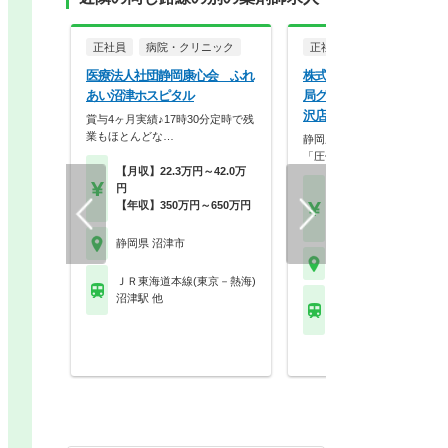
正社員
病院・クリニック
正社員
調剤薬局
医療法人社団静岡康心会 ふれ
株式会社鈴木薬局 （アリ
あい沼津ホスピタル
局グループ） アリス薬局
沢店
賞与4ヶ月実績♪17時30分定時で残
業もほとんどな…
静岡県内ドミナント展開によ
「圧倒的な安定性」とキ…
【月収】22.3万円～42.0万
円
【月収】30.0万円～40.
【年収】350万円～650万円
円
【年収】480万円～60
静岡県 沼津市
静岡県 沼津市
ＪＲ東海道本線(東京－熱海)
沼津駅 他
ＪＲ東海道本線(東京－
片浜駅