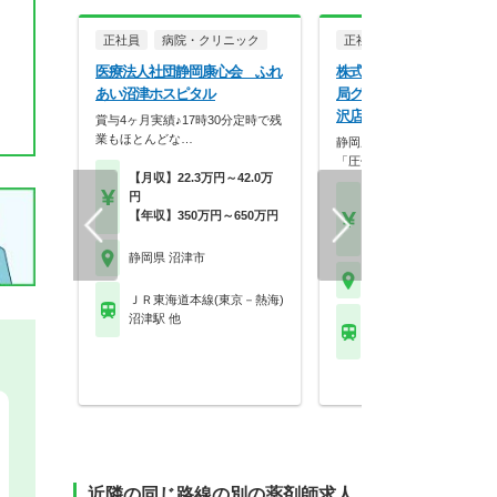
正社員
病院・クリニック
正社員
調剤薬局
医療法人社団静岡康心会 ふれ
株式会社鈴木薬局 （アリ
あい沼津ホスピタル
局グループ） アリス薬局
沢店
賞与4ヶ月実績♪17時30分定時で残
業もほとんどな…
静岡県内ドミナント展開によ
「圧倒的な安定性」とキ…
【月収】22.3万円～42.0万
円
【月収】30.0万円～40.
【年収】350万円～650万円
円
【年収】480万円～60
静岡県 沼津市
静岡県 沼津市
ＪＲ東海道本線(東京－熱海)
沼津駅 他
ＪＲ東海道本線(東京－
片浜駅
近隣の同じ路線の別の薬剤師求人